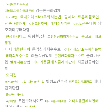
fx세탁최저수수료
검돈현금화업체
재테크자금현금화문의
국내거래소fds우회하는법
핑세탁
트론리플코인
tron구입
전송
usdc전송대행
암
테더수사기관
빗썸코인추적
테더이체
호화폐구매대행
횡령현금화
현금화재테크
중고오다대포
코인현금화최저수수료
통장
이더리움현금화
돈믹싱최저수수료
국내거래소fds우회하는법
리플송금업체
솔라나구
테더최저수수료
돈현금화최저수수료
입
이더리움클레식클레식판매
자금현금화업
탈세하는방법
체
오다집
빗썸코인추적
태더
비트코인체크카드
비트코인카드구입
파이코인구입
원화환전
골드바믹싱믹싱
코인구매사이트
이더리움클레식판매
xrp매입
테더트론구매대행