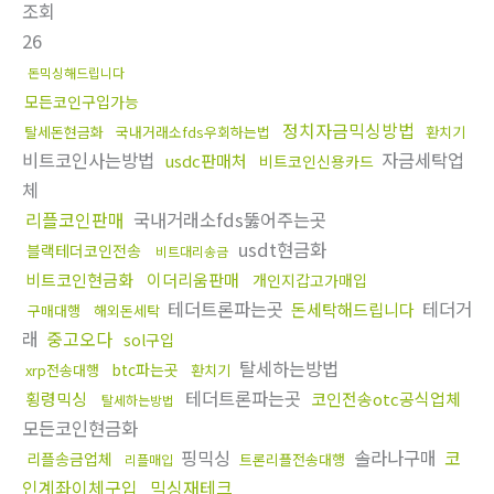
조회
26
돈믹싱해드립니다
모든코인구입가능
정치자금믹싱방법
탈세돈현금화
국내거래소fds우회하는법
환치기
비트코인사는방법
자금세탁업
usdc판매처
비트코인신용카드
체
리플코인판매
국내거래소fds뚫어주는곳
usdt현금화
블랙테더코인전송
비트대리송금
비트코인현금화
이더리움판매
개인지갑고가매입
테더트론파는곳
테더거
돈세탁해드립니다
구매대행
해외돈세탁
래
중고오다
sol구입
탈세하는방법
btc파는곳
xrp전송대행
환치기
테더트론파는곳
횡령믹싱
코인전송otc공식업체
탈세하는방법
모든코인현금화
핑믹싱
솔라나구매
코
리플송금업체
트론리플전송대행
리플매입
인계좌이체구입
믹싱재테크