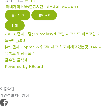
장외거래소
돈세탁
국내거래소fds출금시간
비트매입
이더리움판매
좋아요
0
싫어요
0
인쇄
«
a5B_텔레그램@bitcoinsyri 코인 체크카드 비트코인 카
드구매_c9U
j4Y_텔레 : bpmc55 위고비재고 위고비재고있는곳_z4N
»
목록보기
답글쓰기
글수정
글삭제
Powered by KBoard
이용약관
개인정보처리방침