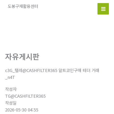
콘
도봉구재활용센터
텐
Mai
츠
로
Men
건
너
뛰
기
자유게시판
c3G_텔레@CASHFILTER365 알트코인구매 테더 거래
_n4T
작성자
TG@CASHFILTER365
작성일
2026-05-30 04:55