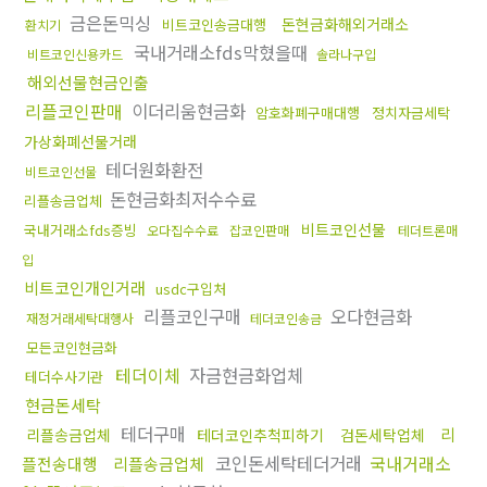
금은돈믹싱
돈현금화해외거래소
비트코인송금대행
환치기
국내거래소fds막혔을때
비트코인신용카드
솔라나구입
해외선물현금인출
리플코인판매
이더리움현금화
암호화폐구매대행
정치자금세탁
가상화폐선물거래
테더원화환전
비트코인선물
돈현금화최저수수료
리플송금업체
비트코인선물
국내거래소fds증빙
오다집수수료
잡코인판매
테더트론매
입
비트코인개인거래
usdc구입처
리플코인구매
오다현금화
재정거래세탁대행사
테더코인송금
모든코인현금화
테더이체
자금현금화업체
테더수사기관
현금돈세탁
테더구매
리
리플송금업체
테더코인추척피하기
검돈세탁업체
코인돈세탁테더거래
국내거래소
플전송대행
리플송금업체