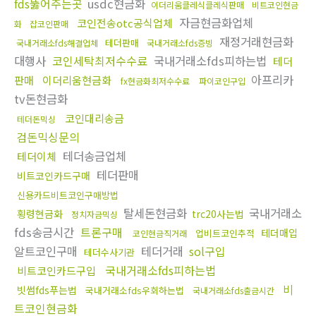
fds뚫어주는곳
usdc현금화
이더리움클레식클레식판매
비트코인현금
자금현금화업체
코인전송otc공식업체
화
잡코인판매
재정거래현금화
테더판매
국내거래소fds해결업체
국내거래소fds증빙
대행사
코인세탁최저수수료
국내거래소fds피하는법
테더
아프리카
판매
이더리움현금화
fx현금화최저수수료
파이코인구입
tv돈현금화
코인대리송금
테더돈믹싱
검돈믹싱문의
테더송금업체
테더이체
테더판매
비트코인카드구매
신용카드비트코인구매방법
탈세돈현금화
국내거래소
횡령현금화
trc20사는법
정치자금믹싱
fds송금시간
트론구매
테더매입
업비트코인추적
코인현금직거래
알트코인구매
테더거래
sol구입
테더수사기관
국내거래소fds피하는법
비트코인카드구입
비
빗썸fds푸는법
국내거래소fds우회하는법
국내거래소fds출금시간
트코인현금화