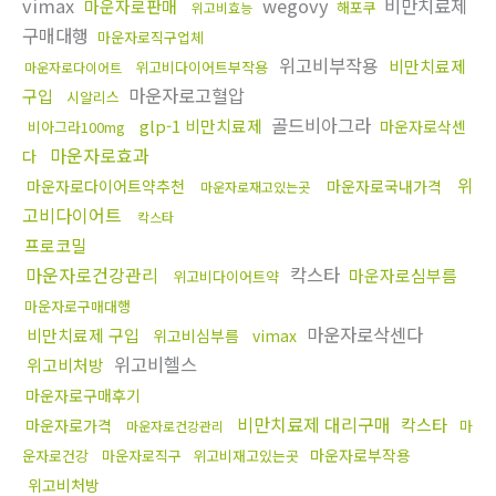
vimax
wegovy
비만치료제
마운자로판매
해포쿠
위고비효능
구매대행
마운자로직구업체
위고비부작용
비만치료제
위고비다이어트부작용
마운자로다이어트
마운자로고혈압
구입
시알리스
골드비아그라
glp-1 비만치료제
마운자로삭센
비아그라100mg
마운자로효과
다
위
마운자로다이어트약추천
마운자로국내가격
마운자로재고있는곳
고비다이어트
칵스타
프로코밀
마운자로건강관리
칵스타
마운자로심부름
위고비다이어트약
마운자로구매대행
마운자로삭센다
비만치료제 구입
위고비심부름
vimax
위고비헬스
위고비처방
마운자로구매후기
비만치료제 대리구매
칵스타
마운자로가격
마
마운자로건강관리
마운자로부작용
운자로건강
마운자로직구
위고비재고있는곳
위고비처방