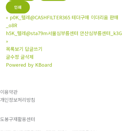
인쇄
«
p0K_텔레@CASHFILTER365 테더구매 이더리움 판매
_o8R
h5K_텔레@sta79m서울심부름센터 안산심부름센터_k3G
»
목록보기
답글쓰기
글수정
글삭제
Powered by KBoard
이용약관
개인정보처리방침
도봉구재활용센터