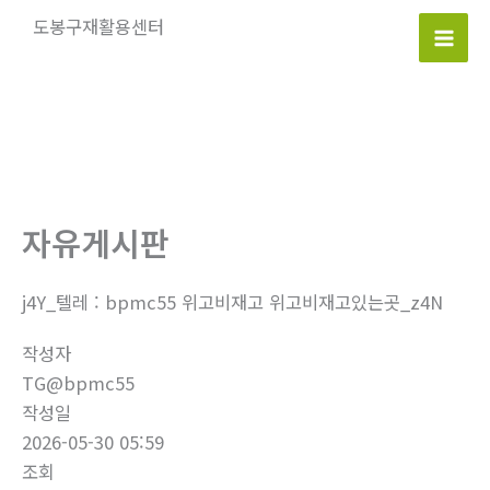
콘
도봉구재활용센터
텐
Mai
츠
로
Men
건
너
뛰
기
자유게시판
j4Y_텔레 : bpmc55 위고비재고 위고비재고있는곳_z4N
작성자
TG@bpmc55
작성일
2026-05-30 05:59
조회