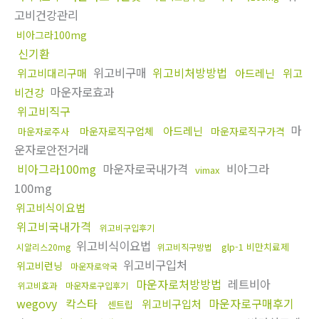
고비건강관리
비아그라100mg
신기환
위고비구매
위고비처방방법
위고비대리구매
아드레닌
위고
마운자로효과
비건강
위고비직구
마
아드레닌
마운자로직구업체
마운자로직구가격
마운자로주사
운자로안전거래
비아그라100mg
마운자로국내가격
비아그라
vimax
100mg
위고비식이요법
위고비국내가격
위고비구입후기
위고비식이요법
glp-1 비만치료제
시알리스20mg
위고비직구방법
위고비구입처
위고비런닝
마운자로약국
마운자로처방방법
레트비아
위고비효과
마운자로구입후기
wegovy
칵스타
마운자로구매후기
위고비구입처
센트립