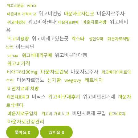
vinix
위고비운동
위고비런닝
마운자로주사
마운자로사는곳
마운자로 가격 비교
위고비삭센다
위고비비
마운자로처방
위고비런닝
마운자로판매
용
위고비재고있는곳
위고비용량
칵스타
성인약국
마운자로처방
아드레닌
방법
위고비구매대행
위고비대리구매
vimax
위고비가격
마운자로런닝
마운자로주사
비아그라100mg
위고비다이어트약
마운자로당뇨
신기환
레트비아
wegovy
추천
비만치료제 처방
비닉스
위고비구매후기
위고비안전거래
마운자
마운자로재고
로삭센다
비만치료제 구입
마운자로구입처
위고비 가격 비교
위고비효과
마운자로건강관리
좋아요
0
싫어요
0