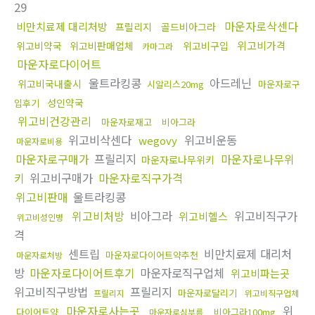
29
마운자로삭센다
비만치료제 대리처방
프릴리지
골드비아그라
위고비가격
위고비약국
위고비판매업체
위고비구입
카마그라
마운자로다이어트
울트라킹콩
아드레닌
위고비국내출시
시알리스20mg
마운자로구
성인약국
입후기
위고비건강관리
마운자로재고
비아그라
위고비삭센다
위고비운동
wegovy
마운자로비용
마운자로구매가
프릴리지
마운자로나무위
마운자로나무위키
키
위고비구매가
마운자로직구가격
위고비판매
울트라킹콩
위고비처방
비아그라
위고비직구가
위고비헬스
위고비성인병
격
센트립
비만치료제 대리처
마운자로다이어트약추천
마운자로처방
방
마운자로다이어트후기
마운자로직구업체
위고비파는곳
위고비직구방법
프릴리지
마운자로달리기
프릴리지
위고비직구업체
마운자로사는곳
위
다이어트약
비아그라100mg
마운자로심부름