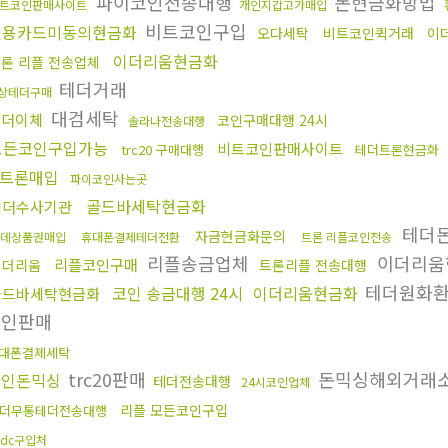
파이코인전송대행
돈현금화방법
트코인판매사이트
개인지갑고가매입
비트코인구입
신용카드미동의현금화
오다세탁
비트코인퀵거래
이
이더리움현금화
론 리플 전송업체
테더거래
상테더구매
대검세탁
테더이체
코인구매대행 24시
솔라나전송대행
모든코인구입가능
비트코인판매사이트
trc20 구매대행
테더트론현금화
트론매입
파이코인사는곳
골드바세탁현금화
테더수사기관
테더
자금현금화문의
데상품권매입
휴대폰결제테더전환
트론 리플코인전송
리플송금업체
이더리움
리플코인구매
이더리움
트론리플 전송대행
테더원화
코인 송금대행 24시
이더리움현금화
골드바세탁현금화
코인판매
대폰결제세탁
trc20판매
돈믹싱해외거래
코인돈믹싱
테더전송대행
24시코인업체
리플 모든코인구입
더무통테더전송대행
sdc구입처