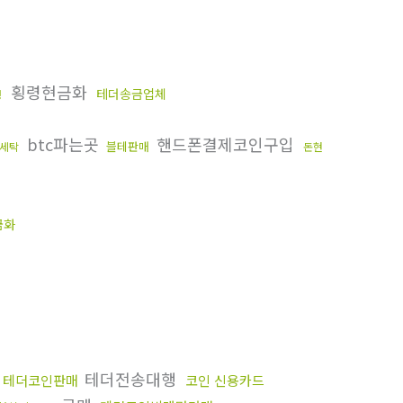
횡령현금화
테더송금업체
행
btc파는곳
핸드폰결제코인구입
블테판매
세탁
돈현
금화
테더전송대행
테더코인판매
코인 신용카드