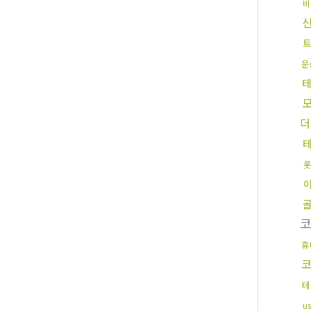
비
트
문
더
롯
휴
테
u