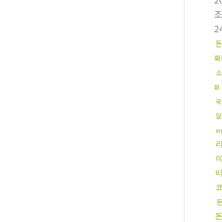
2
화
소
화
국
알
x