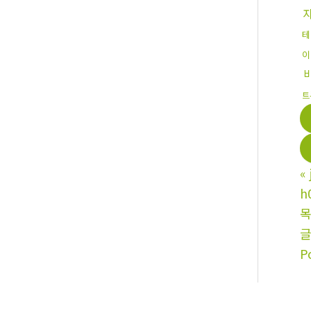
테
이
트
«
h
P