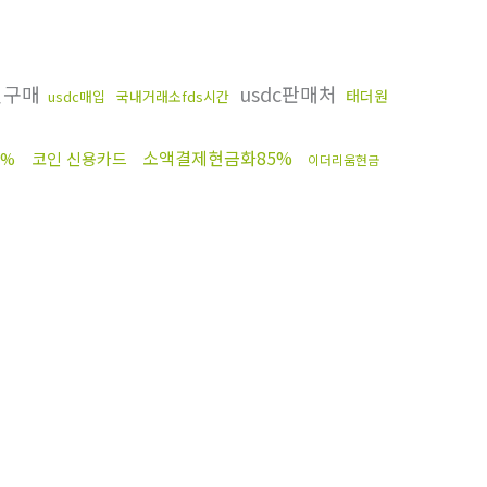
인구매
usdc판매처
태더원
usdc매입
국내거래소fds시간
소액결제현금화85%
5%
코인 신용카드
이더리움현금