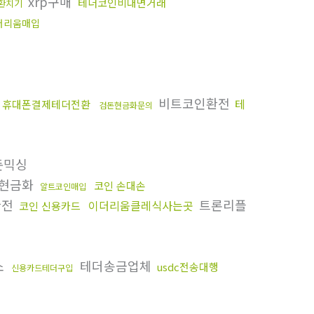
xrp구매
테더코인비대면거래
환치기
더리움매입
비트코인환전
테
휴대폰결제테더전환
검돈현금화문의
돈믹싱
현금화
코인 손대손
알트코인매입
환전
트론리플
이더리움클레식사는곳
코인 신용카드
소
테더송금업체
usdc전송대행
신용카드테더구입