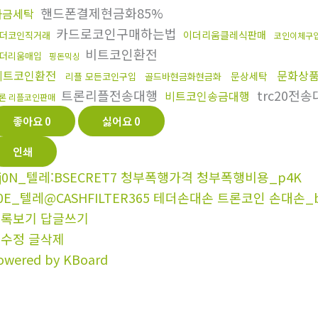
핸드폰결제현금화85%
자금세탁
카드로코인구매하는법
이더리움클레식판매
더코인직거래
코인이체구
비트코인환전
더리움매입
핑돈믹싱
비트코인환전
문화상
문상세탁
리플 모든코인구입
골드바현금화현금화
트론리플전송대행
trc20전
비트코인송금대행
론 리플코인판매
좋아요
0
싫어요
0
인쇄
j0N_텔레:BSECRET7 청부폭행가격 청부폭행비용_p4K
0E_텔레@CASHFILTER365 테더손대손 트론코인 손대손_
목록보기
답글쓰기
글수정
글삭제
owered by KBoard