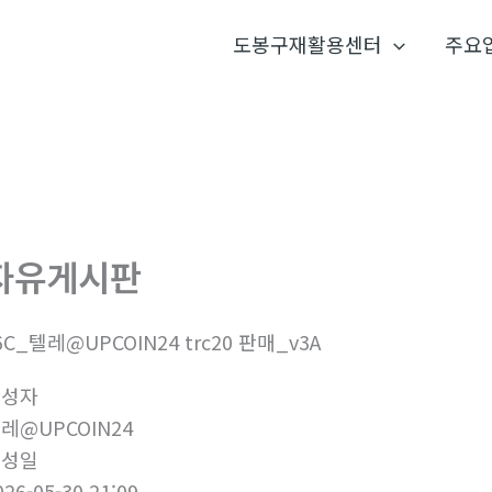
도봉구재활용센터
주요
자유게시판
6C_텔레@UPCOIN24 trc20 판매_v3A
작성자
레@UPCOIN24
작성일
026-05-30 21:09