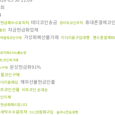
조회
4
테더코인송금
휴대폰결제코
돈현금화수수료최저
업비트코인추적
자금현금화업체
환전
가상화폐선물거래
이더리움구입대행
핸드폰결제8
액결제코인구매
내거래소fds뚫는법
트코인퀵거래
문상현금화91%
rp구매
리플코인구매
해외선물현금인출
이더리움매입
비트코인선물
비트코인 손대손
코인이체
돈현금화해드립니다
돈세탁수수료최저
trc20원화구입
솔라나전송대행