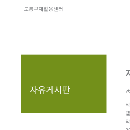
콘
도봉구재활용센터
텐
츠
로
건
너
뛰
기
자유게시판
v
텔
2