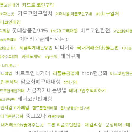
카드로 코인구입
플코인매입
카드코인구입처
usdc구입처
tc파는곳
이더리움 리플코인구매
더코인매입
롯데상품권94%
비트코인환전
trc20 구매대행
다믹싱
코인전송대
이더리움클레식사는곳
플송금업체
테더거래
국내거래소fds뚫는법
세금적게내는방법
인송금대리
테더돈
테더구매
카지노세탁
xrp구입
화수수료최저
더코인송금
비트코인퀵거래
tron현금화
리플송금업체
비트매입
비트코인현
암호화폐구매대행
코인돈세탁
장외거래
세금적게내는방법
테더코인추척피하기
트코인개인거래
테더코인판매함
드코인구매
개인지갑고가매입
핸드폰결제매입
문화상품권코인구매
중고오다
이더리움현금화
리플현금화
대검믹싱
국내거래소fds뚫어주는곳
트론 리플코인전송
문상테더구매