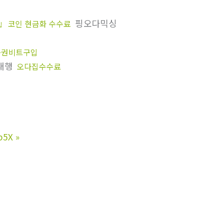
핑오다믹싱
코인 현금화 수수료
입
품권비트구입
송대행
오다집수수료
b5X
»