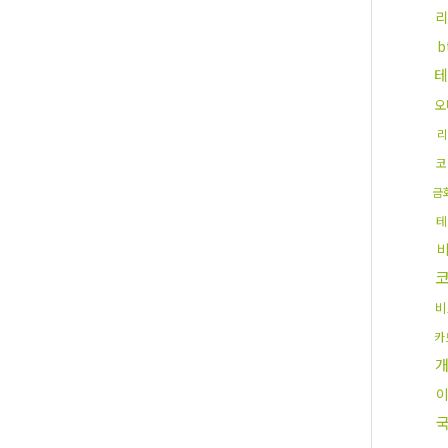
리
b
테
오
리
코
금
테
비
카