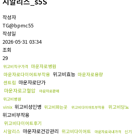
시알리스_s5S
작성자
TG@bpmc55
작성일
2026-05-31 03:34
조회
29
마운자로병원
위고비직구가격
위고비효능
마운자로다이어트부작용
마운자로용량
마운자로단가
센트립
마운자로고혈압
마운자로판매
위고비병원
위고비성인병
위고비당뇨
vinix
위고비파는곳
위고비다이어트부작용
위고비부작용
위고비다이어트후기
마운자로건강관리
시알리스
위고비다이어트
신기
마운자로국내가격