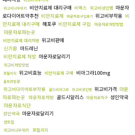
비만치료제 대리구매
마운자
비맥스
위고비성인병
위고비나무위키
로다이어트약추천
비만치료제
위고비부작용
비
마운자로구입후기
만치료제 대리구매
해포쿠
비만치료제 구입
마운자로처방방법
마운자로파는곳
위고비판매
비만치료제 대리처방
신기환
아드레닌
비만치료제 처방
마운자로달리기
위고비처방방법
위고비효능
비아그라100mg
비만치료제 구매
프릴리지
울트라킹콩
위고비가격
마운
위고비다이어트부작용
골드비아그라
위고비성인병
자로파는곳
골드시알리스
성인약국
마운자로처방
마운자로직구
마운자로식단
마운자로달리기
성인약국
센트립
프릴리지
위고비나무위키