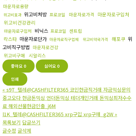
마운자로용량
위고비처방
마운자로구입처
마운자로가격
프로코밀
위고비효과
위고비건강관리
비닉스
센트립
마운자로구입처
프로코밀
칵스타
마운자로단가
해포쿠
위
마운자로직구업체
위고비약국가격
고비직구방법
마운자로건강
위고비구매
시알리스
좋아요
0
싫어요
0
인쇄
«
s9T_텔레@CASHFILTER365 코인현금직거래 자금믹싱문의
중고오다 현금돈믹싱 언더돈믹싱 테더개인거래 돈믹싱최저수수
료 해외선물현금인출_j6M
l1K_텔레@CASHFILTER365 xrp구입 xrp구매_g2W
»
목록보기
답글쓰기
글수정
글삭제