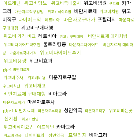
위고비당뇨
위고비병원
카마
아드레닌
위고비국내출시
센트립
그라
비만치료제
위고
위고비처방
마운자로직구방법
위고비식이요법
비직구
다이어트약
마운자로구매가
프릴리지
마운자로
레트비아
위고비구매대행
구매대행
레트비아
위고비 가격 비교
비만치료제 대리처방
위고비구매대행
울트라킹콩
위고비다이어트약추천
마운자로다이어트
비만치료제 대리처
위고비다이어트후기
방
마운자로국내가격
위고비용량
위고비효과
glp-1 비만치료제
마운자로구입
위고비주사
위고비비용
위고비재고
위고비식단
비만치료제 구매대행
비아그라
마운자로주사
마운자로약가
성인약국
glp-1 비만치료제
위고비파는곳
마운자로부작용
마운자로직구
신기환
위고비런닝
카마그라
위고비식이요법
아드레닌
프릴리지
비아그라
다이어트약
성인약국
위고비약국