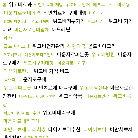
위고비효과
위고비비용
비만치료제 처방
위고비구입처
해포쿠
환
마운자로국내가격
비만치료제 구매대행
비아그라
위고비직구가격
위고비 가격
위고비처방
위고비운동
위고비직구방법
비교
아드레닌
마운자로판매업체
칵스타
위고비건강관리
성인약국
골드비아그라
골드비아그라
마운자로파는곳
위고비병원
마운자
위고비주사
마운자로직구업체
로구매가
위고비구매대행
마운자로대리구매
마운자로런닝
위고비 가격 비교
마운자로구매
칵스타
위고비파는곳
비만치료제 대리구매
위고비삭센다
마운자로건
강관리
위고비약국
위고비용
마운자로건강
마운자로다이어트약추천
량
위고비대리구매
위고비다이어트약추천
마운자로대리구매
비만치료제 대리처방
다이어트약추천
다이어트약
비만치료제
대리처방
위고비직구가격