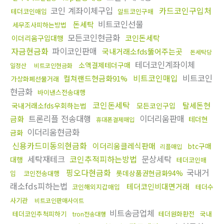
코인 계좌이체구입
카드코인구입처
테더코인매입
알트코인구매
비트코인선물
돈세탁
세무조사피하는방법
모든코인현금화
코인돈세탁
이더리움구입대행
자금현금화
파이코인판매
국내거래소fds뚫어주는곳
돈세탁당
테더코인계좌이체
소액결제테더구매
일정산
비트코인현금화
비트코인매입
비트코인
컬쳐랜드현금화91%
가상화폐선물거래
현금화
바이낸스전송대행
코인돈세탁
탈세돈현
국내거래소fds우회하는법
모든코인구입
트론리플 전송대행
이더리움판매
금화
테더현
휴대폰결제매입
이더리움현금화
금화
신용카드미동의현금화
이더리움클레식판매
btc구매
리플매입
세탁재테크
코인추적피하는방법
문상세탁
대행
테더코인매
핑오다현금화
국내거
롯데상품권현금화94%
입
코인전송대행
래소fds피하는법
테더코인비대면거래
코인해외지갑매입
테더수
사기관
비트코인판매사이트
비트송금업체
테더코인추척피하기
테더원화환전
국내
tron전송대행