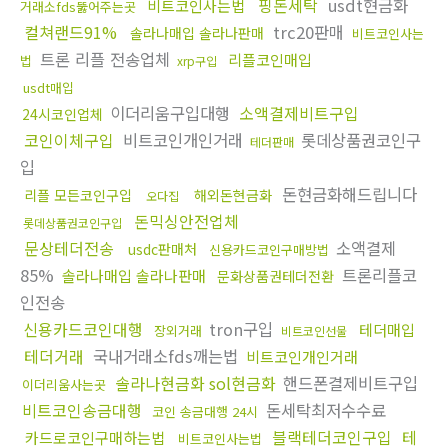
핑돈세탁
usdt현금화
비트코인사는법
거래소fds뚫어주는곳
컬쳐랜드91%
trc20판매
솔라나매입 솔라나판매
비트코인사는
트론 리플 전송업체
리플코인매입
법
xrp구입
usdt매입
이더리움구입대행
소액결제비트구입
24시코인업체
코인이체구입
비트코인개인거래
롯데상품권코인구
테더판매
입
돈현금화해드립니다
리플 모든코인구입
해외돈현금화
오다집
돈믹싱안전업체
롯데상품권코인구입
문상테더전송
소액결제
usdc판매처
신용카드코인구매방법
85%
트론리플코
솔라나매입 솔라나판매
문화상품권테더전환
인전송
신용카드코인대행
tron구입
테더매입
장외거래
비트코인선물
테더거래
국내거래소fds깨는법
비트코인개인거래
솔라나현금화 sol현금화
핸드폰결제비트구입
이더리움사는곳
비트코인송금대행
돈세탁최저수수료
코인 송금대행 24시
블랙테더코인구입
테
카드로코인구매하는법
비트코인사는법