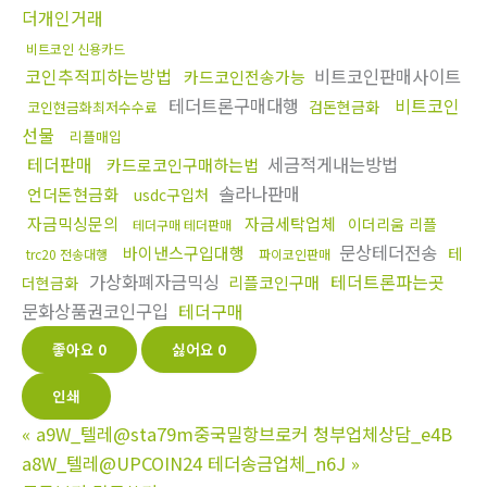
더개인거래
비트코인 신용카드
코인추적피하는방법
비트코인판매사이트
카드코인전송가능
테더트론구매대행
비트코인
검돈현금화
코인현금화최저수수료
선물
리플매입
테더판매
세금적게내는방법
카드로코인구매하는법
솔라나판매
언더돈현금화
usdc구입처
자금믹싱문의
자금세탁업체
이더리움 리플
테더구매 테더판매
문상테더전송
바이낸스구입대행
테
trc20 전송대행
파이코인판매
가상화폐자금믹싱
테더트론파는곳
리플코인구매
더현금화
문화상품권코인구입
테더구매
좋아요
0
싫어요
0
인쇄
«
a9W_텔레@sta79m중국밀항브로커 청부업체상담_e4B
a8W_텔레@UPCOIN24 테더송금업체_n6J
»