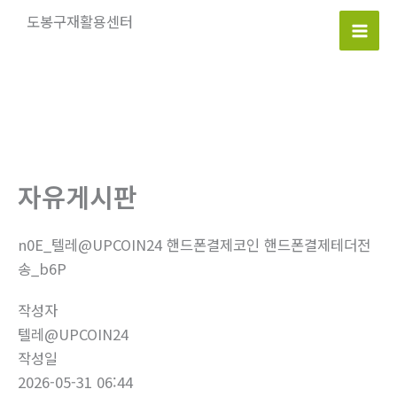
콘
도봉구재활용센터
텐
Mai
츠
로
Men
건
너
뛰
기
자유게시판
n0E_텔레@UPCOIN24 핸드폰결제코인 핸드폰결제테더전
송_b6P
작성자
텔레@UPCOIN24
작성일
2026-05-31 06:44