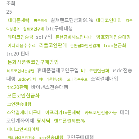
조회
25
컬쳐랜드현금화91%
테더돈세탁
테더코인매입
핑돈믹싱
검돈
btc구매대행
믹싱문의
알트코인구매
sol구입
테더코인송금
암호화폐전송대행
돈현금화해드립니다
리플코인판매
tron현금화
이더리움수수료
돈현금화안전업체
trc20 판매
문화상품권코인구매방법
휴대폰결제코인구입
usdc전송
비트코인현금화
비트코인사는방법
대행
소액결제매입
usdc구입처
이더리움현금화
오다집수수료
trc20판매
바이낸스전송대행
모든코인현금화
코인전송대행
테더
소액결제테더구매
아프리카tv돈세탁
카드코인전송가능
코인계좌이체
핑세탁
핸드폰결제85%
테더코인계좌이체
코인구매대행
xrp전송대행
알리페이코인전송