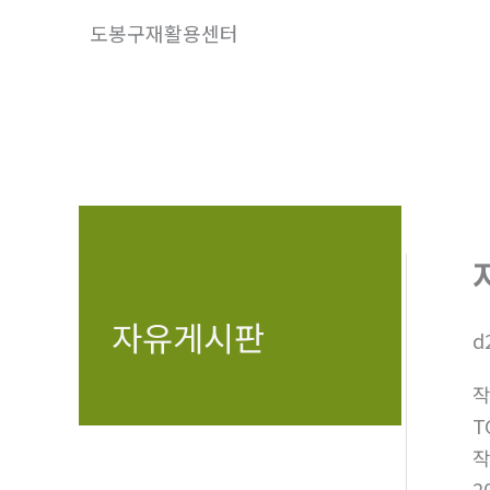
콘
도봉구재활용센터
텐
츠
로
건
너
뛰
기
자유게시판
d
T
2