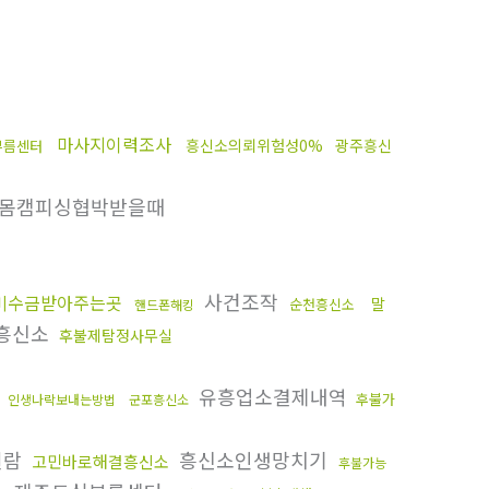
마사지이력조사
흥신소의뢰위험성0%
광주흥신
부름센터
몸캠피싱협박받을때
사건조작
미수금받아주는곳
말
순천흥신소
핸드폰해킹
흥신소
후불제탐정사무실
유흥업소결제내역
후불가
인생나락보내는방법
군포흥신소
열람
흥신소인생망치기
고민바로해결흥신소
후불가능