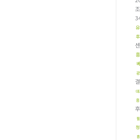
3
유
후
광
대
흥
필
청
흥