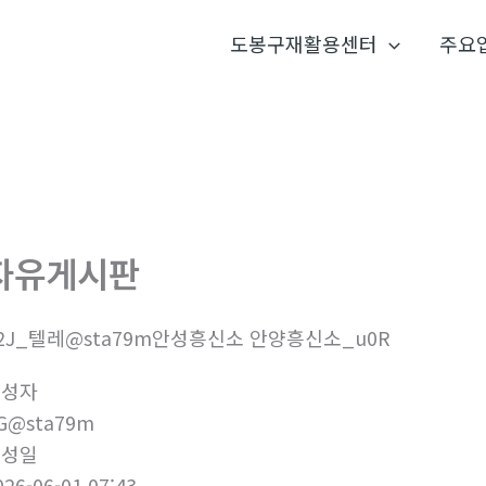
도봉구재활용센터
주요
자유게시판
2J_텔레@sta79m안성흥신소 안양흥신소_u0R
작성자
G@sta79m
작성일
026-06-01 07:43