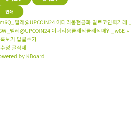
인쇄
m6Q_텔레@UPCOIN24 이더리움현금화 알트코인퀵거래 _
8W_텔레@UPCOIN24 이더리움클레식클레식매입_w8E
»
목록보기
답글쓰기
글수정
글삭제
owered by KBoard