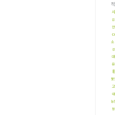
김
안
c
소
강
대
유
못
대
능
청