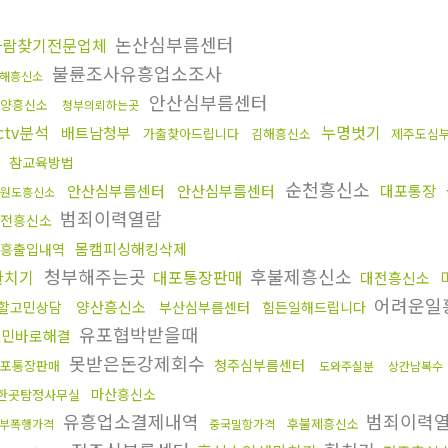
적
논산심부름센터
사람찾기전문업체
불륜조사유흥업소조사
해흥신소
안산심부름센터
양흥신소
청부의뢰하는곳
ctv분석
누명벗기
배트남청부
가출찾아드립니다
김해흥신소
제주도심
참교육방법
순천흥신소
안산심부름센터
안산심부름센터
대포통장
원도흥신소
범죄이력열람
전흥신소
몸캠피싱해킹삭제
흥출입내역
청부해주는곳
후불제흥신소
환치기
대포통장판매
대전흥신소
어려운일
양산흥신소
할고민상담
부산심부름센터
힘든일해드립니다
유포협박받을때
고민바로해결
못받은돈강제회수
청주심부름센터
포통장판매
도와주실분
상간남복수
마산흥신소
한곳탐정사무실
유흥업소결제내역
범죄이력
후불제흥신소
부폭행가격
중국밀항가격