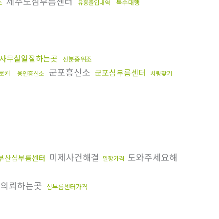
제주도심부름센터
소
복수대행
유흥출입내역
사무실일잘하는곳
신분증위조
군포흥신소
군포심부름센터
로커
용인흥신소
차량찾기
미제사건해결
도와주세요해
부산심부름센터
밀항가격
의뢰하는곳
심부름센터가격