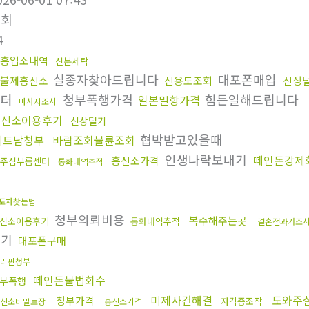
조회
4
흥업소내역
신분세탁
실종자찾아드립니다
대포폰매입
불제흥신소
신용도조회
신상
센터
청부폭행가격
힘든일해드립니다
일본밀항가격
마사지조사
흥신소이용후기
신상털기
협박받고있을때
베트남청부
바람조회불륜조회
인생나락보내기
떼인돈강제
흥신소가격
주심부름센터
통화내역추적
결
포차찾는법
청부의뢰비용
복수해주는곳
신소이용후기
통화내역추적
결혼전과거조
후기
대포폰구매
리핀청부
떼인돈불법회수
부폭행
미제사건해결
도와주
청부가격
자격증조작
신소비밀보장
흥신소가격