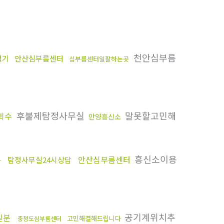
천안심부름
털기
안산심부름센터
심부름센터일잘하는곳
후불제탐정사무실
말못할고민해
회수
안양흥신소
흥신소이용
안산심부름센터
탐정사무실24시상담
사
공기계위치추
실분
고민해결해드립니다
충청도심부름센터