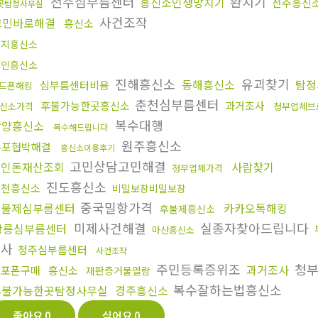
전주심부름센터
환치기
흥신소인생망치기
전주흥신
곳탐정사무실
사건조작
고민바로해결
흥신소
음지흥신소
용인흥신소
진해흥신소
유괴찾기
동해흥신소
탐정
심부름센터비용
드폰해킹
춘천심부름센터
후불가능한곳흥신소
과거조사
신소가격
청부업체브
복수대행
광양흥신소
복수해드립니다
원주흥신소
유포협박해결
흥신소이용후기
고민상담고민해결
떼인돈재산조회
사람찾기
청부업체가격
진도흥신소
인천흥신소
비밀보장비밀보장
중국밀항가격
후불제심부름센터
카카오톡해킹
후불제흥신소
미제사건해결
실종자찾아드립니다
강릉심부름센터
마산흥신소
결사
청주심부름센터
사건조작
주민등록증위조
청부
과거조사
대포폰구매
흥신소
재판증거물열람
복수잘하는법흥신소
후불가능한곳탐정사무실
경주흥신소
좋아요
0
싫어요
0