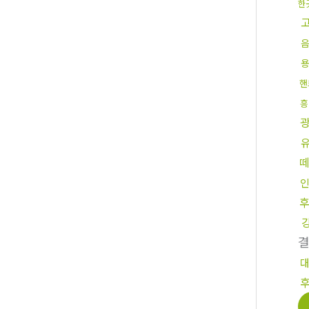
한
핸
흥