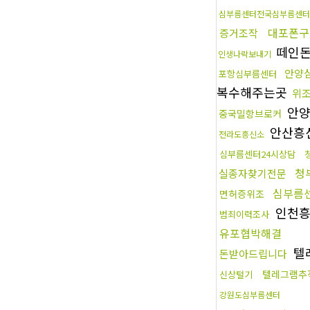
심부름센터전국심부름센터
대포폰구
증거조작
떼인
인생나락보내기
안양
포항심부름센터
복수해주는곳
위
안양
중국밀항브로커
안산흥
전라도흥신소
심부름센터24시상담
청
실종자찾기전문
심부름
면허증위조
인천
범죄이력조사
유포협박해결
텔
돈받아드립니다
텔레그램추
신상털기
강원도심부름센터