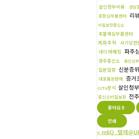
살인청부비용
성남
리
포항심부름센터
비밀보장흥신소
후불제심부름센터
계좌추적
사기당한
파주
네이버해킹
경주흥신소
용인심부
신분증
일본밀항
증거
대포통장판매
살인청
cctv분석
전주
흥신소비밀보장
좋아요
0
인쇄
«
m6Q_텔레@U