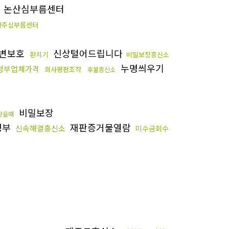
논산심부름센터
청주심부름센터
변보호
신상털어드립니다
환치기
비밀보장흥신소
누명씌우기
청부업체가격
회사평판조작
후불흥신소
비밀보장
받을때
청부
재판증거물열람
신속해결흥신소
미수금회수