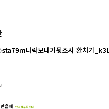
판
@sta79m나락보내기뒷조사 환치기_k3
3
박받을때
안양심부름센터