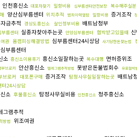
인천흥신소
밀항비용
복수해주실분
대포차찾기
심부름센터안전보장
양산심부름센터
증거조작
매
위치추적
밀항비용
범죄이력열람
돈자금추적
배트남청부
경상도흥신소
살인청부비용
실종자찾아주는곳
신
협박받고있을때
심부름센터
안양심부름센터
심부름센터24시상담
몸캠피싱해결방법
조여권
사기당한돈찾는법
심부름센터
신소
흥신소일잘하는곳
면허증위조
흥신소이용후기
복수대행
안산흥신소
못받은돈불법회수
청부브로커
텔레그램추적방법
유포협박
증거조작
배트남
부브로커
대포폰구매
탐정사무실일잘하는곳
센터24시상담
흥신소
탐정사무실비용
청주흥신소
후불흥신소
인천흥신소
레그램추적
위조여권
적방법