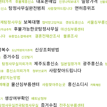
대포폰매입
밀항가격
센터가격
후불제흥신소
인생나락보내기
선불
탐정사무실완전범죄
면허증위조
흥신소
사람찾아드립니다
보복대행
불제탐정사무실
서울심부름
경상도흥신소
협박받고있어요
후불가능한곳탐정사무실
마산심부름센터
돈자금추적
결혼전재산조사
불륜조사
니다
유흥업소결제내역
남복수
신상조회방법
도난차량위치추적
증거수집
소
신상털기
제주도흥신소
광주흥신소
탐정사무실의뢰가격
일본밀항가격
사람찾아드립니다
흥신소의뢰가격
청부브로커
비용
생망치는방법
울산심부름센터
흥신소디시
력해결
사람찾아주는곳
카톡해킹
생상여부확인
배트남청부
리기
증거수집
전주심부름센터
탐정사무실전국탐정사무실