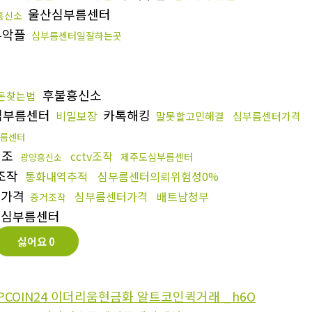
울산심부름센터
흥신소
뷰악플
심부름센터일잘하는곳
후불흥신소
돈찾는법
심부름센터
카톡해킹
비밀보장
말못할고민해결
심부름센터가격
름센터
위조
cctv조작
제주도심부름센터
광양흥신소
조작
통화내역추적
심부름센터의뢰위험성0%
부가격
심부름센터가격
배트남청부
증거조작
심부름센터
싫어요
0
PCOIN24 이더리움현금화 알트코인퀵거래 _h6O