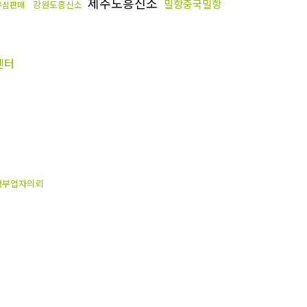
제주도흥신소
밀항중국밀항
강원도흥신소
유심판매
센터
청부업자의뢰