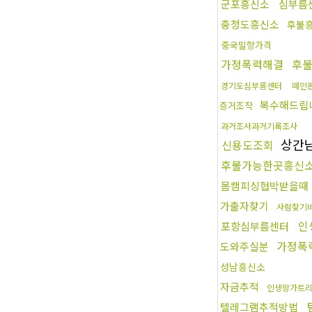
군포흥신소
심부름
충청도흥신소
후불
중국밀항가격
가정폭력해결
후
경기도심부름센터
떼인
복수해드립
증거조작
과거조사과거기록조사
상간
신용도조회
후불가능한곳흥신
몸캠피싱협박받을때
가출자찾기
사람찾기
인
포항심부름센터
가정폭
도와주실분
성남흥신소
자금추적
인생망가트
텔레그램추적방법