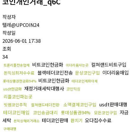
코인개인거래_q6C
작성자
텔레@UPCOIN24
작성일
2026-06-01 17:38
조회
34
비트코인현금화
컬쳐랜드비트구입
트론리플전송업체
이더리움사는곳
블랙테더코인전송
이더리움매입
문상코인구입
돈믹싱최저수수료
비트코인현금화
롯데상품권현금화94%
테더코인계좌이체
재정거래세탁대행사
usdt현금화
코인믹싱
리플코인파는곳
usdt판매대행
소액결제코인구입
빗썸코인추적
컬쳐랜드테더전환
테더코인매입
자금
코인송금대리
롯데상품권94%
모든코인구입
세탁
테더코인판매
오다집수수료
환치기
돈믹싱해외거래소
구매대행