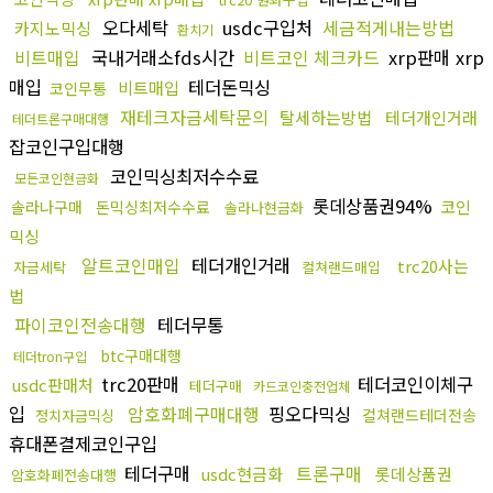
오다세탁
usdc구입처
세금적게내는방법
카지노믹싱
환치기
비트매입
국내거래소fds시간
비트코인 체크카드
xrp판매 xrp
매입
테더돈믹싱
비트매입
코인무통
재테크자금세탁문의
탈세하는방법
테더개인거래
테더트론구매대행
잡코인구입대행
코인믹싱최저수수료
모든코인현금화
롯데상품권94%
코인
솔라나구매
돈믹싱최저수수료
솔라나현금화
믹싱
알트코인매입
테더개인거래
trc20사는
자금세탁
컬쳐랜드매입
법
파이코인전송대행
테더무통
btc구매대행
테더tron구입
trc20판매
테더코인이체구
usdc판매처
테더구매
카드코인충전업체
입
암호화폐구매대행
핑오다믹싱
컬쳐랜드테더전송
정치자금믹싱
휴대폰결제코인구입
테더구매
트론구매
usdc현금화
롯데상품권
암호화폐전송대행