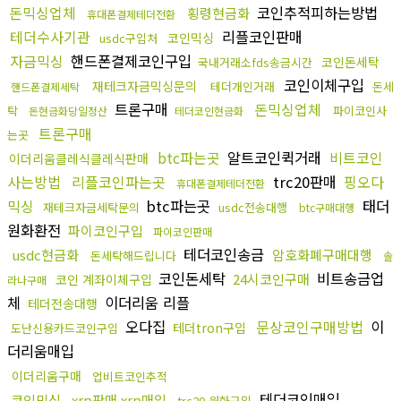
돈믹싱업체
코인추적피하는방법
횡령현금화
휴대폰결제테더전환
테더수사기관
리플코인판매
코인믹싱
usdc구입처
자금믹싱
핸드폰결제코인구입
코인돈세탁
국내거래소fds송금시간
코인이체구입
재테크자금믹싱문의
테더개인거래
돈세
핸드폰결제세탁
트론구매
돈믹싱업체
탁
파이코인사
돈현금화당일정산
테더코인현금화
트론구매
는곳
btc파는곳
알트코인퀵거래
비트코인
이더리움클레식클레식판매
사는방법
리플코인파는곳
trc20판매
핑오다
휴대폰결제테더전환
믹싱
btc파는곳
태더
재테크자금세탁문의
usdc전송대행
btc구매대행
원화환전
파이코인구입
파이코인판매
테더코인송금
usdc현금화
암호화폐구매대행
돈세탁해드립니다
솔
코인돈세탁
비트송금업
24시코인구매
코인 계좌이체구입
라나구매
체
이더리움 리플
테더전송대행
오다집
문상코인구매방법
이
테더tron구입
도난신용카드코인구입
더리움매입
이더리움구매
업비트코인추적
테더코인매입
코인믹싱
xrp판매 xrp매입
trc20 원화구입