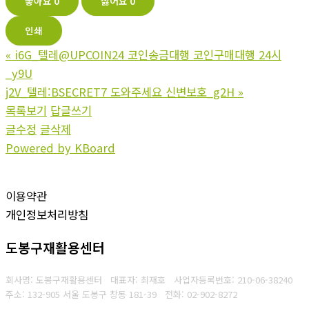
좋아요
0
싫어요
0
인쇄
«
i6G_텔레@UPCOIN24 코인송금대행 코인구매대행 24시
_y9U
j2V_텔레:BSECRET7 도와주세요 신변보호_g2H
»
목록보기
답글쓰기
글수정
글삭제
Powered by KBoard
이용약관
개인정보처리방침
도봉구재활용센터
회사명: 도봉구재활용센터 대표자: 최재호
사업자등록번호: 210-06-38240
주소: 132-905 서울 도봉구 창동 181-39
전화: 02-902-8272