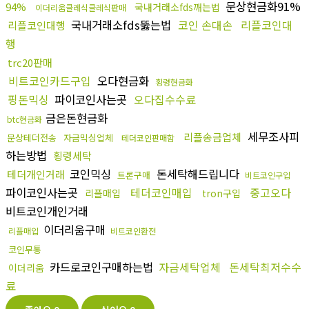
문상현금화91%
94%
국내거래소fds깨는법
이더리움클레식클레식판매
국내거래소fds뚫는법
코인 손대손
리플코인대
리플코인대행
행
trc20판매
비트코인카드구입
오다현금화
횡령현금화
핑돈믹싱
파이코인사는곳
오다집수수료
금은돈현금화
btc현금화
세무조사피
리플송금업체
문상테더전송
자금믹싱업체
테더코인판매함
하는방법
횡령세탁
코인믹싱
돈세탁해드립니다
테더개인거래
트론구매
비트코인구입
파이코인사는곳
테더코인매입
중고오다
리플매입
tron구입
비트코인개인거래
이더리움구매
리플매입
비트코인환전
코인무통
카드로코인구매하는법
자금세탁업체
돈세탁최저수수
이더리움
료