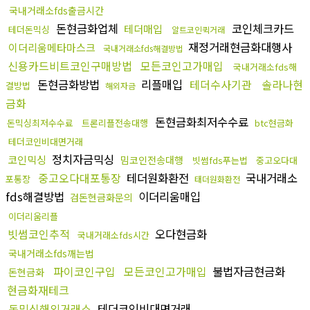
국내거래소fds출금시간
돈현금화업체
코인체크카드
테더매입
테더돈믹싱
알트코인퀵거래
재정거래현금화대행사
이더리움메타마스크
국내거래소fds해결방법
신용카드비트코인구매방법
모든코인고가매입
국내거래소fds해
돈현금화방법
리플매입
테더수사기관
솔라나현
결방법
해외자금
금화
돈현금화최저수수료
돈믹싱최저수수료
트론리플전송대행
btc현금화
테더코인비대면거래
정치자금믹싱
코인믹싱
밈코인전송대행
빗썸fds푸는법
중고오다대
중고오다대포통장
테더원화환전
국내거래소
포통장
태더원화환전
fds해결방법
이더리움매입
검돈현금화문의
이더리움리플
빗썸코인추적
오다현금화
국내거래소fds시간
국내거래소fds깨는법
파이코인구입
모든코인고가매입
불법자금현금화
돈현금화
현금화재테크
돈믹싱해외거래소
테더코인비대면거래