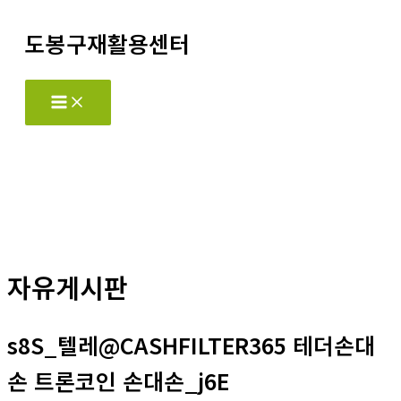
콘
도봉구재활용센터
텐
츠
로
Main
Menu
건
너
뛰
기
자유게시판
s8S_텔레@CASHFILTER365 테더손대
손 트론코인 손대손_j6E