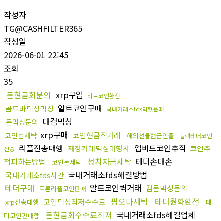
작성자
TG@CASHFILTER365
작성일
2026-06-01 22:45
조회
35
돈현금화문의
xrp구입
비트코인환전
알트코인구매
골드바믹싱믹싱
국내거래소fds막혔을때
대검믹싱
돈믹싱문의
xrp구매
코인현금직거래
코인돈세탁
해외선물현금인출
블랙테더코인
리플전송대행
업비트코인추적
재정거래믹싱대행사
코인추
전송
정치자금세탁
테더손대손
적피하는방법
코인돈세탁
국내거래소fds해결방법
국내거래소fds시간
테더구매
알트코인퀵거래
검돈믹싱문의
트론리플코인판매
핑오다세탁
테더원화환전
코인믹싱최저수수료
xrp전송대행
테
돈현금화수수료최저
국내거래소fds해결업체
더코인판매함