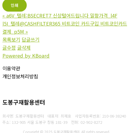
인쇄
«
a6V_텔레:BSECRET7 신상털어드립니다 밀항가격_l4F
l5I_텔레@CASHFILTER365 비트코인 카드구입 비트코인카드
결제_p5M
»
목록보기
답글쓰기
글수정
글삭제
Powered by KBoard
이용약관
개인정보처리방침
도봉구재활용센터
회사명: 도봉구재활용센터 대표자: 최재호
사업자등록번호: 210-06-38240
주소: 132-905 서울 도봉구 창동 181-39
전화: 02-902-8272
Copyright © 2025 도봉구재활용센터. All rights reserved.