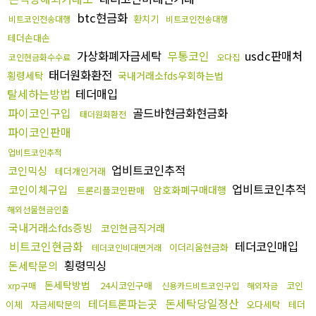
btc현금화
환치기
비트코인전송대행
비트코인전송대행
테더손대손
가상화폐자금세탁
무통코인
usdc판매처
코인현금화수수료
오다집
태더원화환전
횡령세탁
국내거래소fds우회하는법
탈세하는방법
테더매입
파이코인구입
골드바현금화현금화
태더원화환전
파이코인판매
업비트코인추적
업비트코인추적
코인믹싱
테더개인거래
업비트코인추적
코인이체구입
암호화폐구매대행
트론리플코인판매
해외선물현금인출
국내거래소fds증빙
코인현금직거래
비트코인현금화
테더코인매입
이더리움현금화
테더코인비대면거래
횡령믹싱
돈세탁문의
돈세탁방법
24시코인구매
코인
xrp구매
신용카드비트코인구입
해외자금
돈세탁당일정산
테더트론파는곳
이체
자금세탁문의
오다세탁
테더