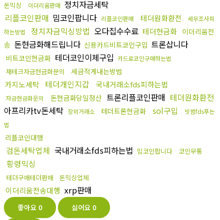
정치자금세탁
돈믹싱
이더리움판매
리플코인판매
밈코인팝니다
테더원화환전
리플코인판매
세무조사피
정치자금믹싱방법
오다집수수료
테더현금화
이더리움전
하는방법
돈현금화해드립니다
트론삽니다
송
신용카드비트코인구입
테더코인이체구입
비트코인현금화
카드로코인구매하는법
세금적게내는방법
재테크자금현금화문의
테더개인지갑
카지노세탁
국내거래소fds피하는법
트론리플코인판매
테더원화환전
돈현금화당일정산
자금현금화문의
아프리카tv돈세탁
sol구입
테더트론현금화
장외거래소
빗썸fds푸는
법
리플코인대행
검돈세탁업체
국내거래소fds피하는법
밈코인팝니다
코인무통
횡령믹싱
테더구매테더판매
돈믹싱업체
xrp판매
이더리움전송대행
좋아요
0
싫어요
0