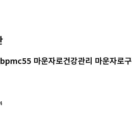
판
 : bpmc55 마운자로건강관리 마운자로구
4