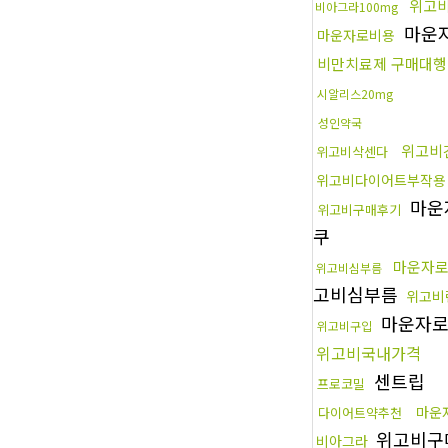
위고
비아그라100mg
마운
마운자로비용
비만치료제 구매대행
시알리스20mg
성인약국
위고비
위고비삭센다
위고비다이어트부작용
마운
위고비구매후기
쿠
마운자
위고비심부름
고비심부름
위고비
마운자
위고비구입
위고비국내가격
센트립
프로코밀
마운
다이어트약추천
위고비구
비아그라