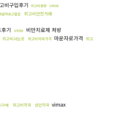
고비구입후기
vinix
위고비용량
위고비안전거래
마운자로고혈압
트후기
비만치료제 처방
vinix
마운자로가격
위고비사는곳
위고
위고비약국가격
vimax
위고비약국
성인약국
리구매