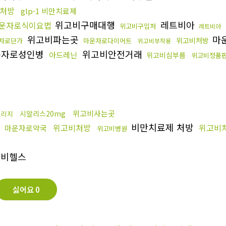
처방
glp-1 비만치료제
위고비구매대행
레트비아
운자로식이요법
위고비구입처
레트비아
위고비파는곳
마
위고비처방
자로단가
마운자로다이어트
위고비부작용
자로성인병
위고비안전거래
아드레닌
위고비심부름
위고비정품
위고비사는곳
시알리스20mg
릴리지
비만치료제 처방
위고비처방
위고비
마운자로약국
위고비병원
비헬스
싫어요
0