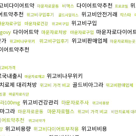
고비다이어트약
다이어트약추천
위
비맥스
마운자로운동
프로코밀
어트약추천
위고비안전거래
위고비구입후기
칵스타
골드시알리스
위고비구입
마운자로구입
마운자로건강
위고비구입
다이어트약
마운자로다이어
govy
마운자로처방
마운자로구입
단가
위고비판매업체
위고비구입후기
위고비나무위키
마운자로파는곳
이어트약추천
위고비가격
로국내출시
위고비나무위키
마운자로재고
치료제 대리처방
골드비아그라
위고비 가격 비교
위고비판매업체
킹콩
마운자로식단
위고비건강관리
라100mg
마운자로주사
위고비용량
마그라
마운자로헬스
마운자로운동
위고비 가격 비교
비만치료제 대
이어트약추천
위고비약가
위고비용량
위고비비용
위고비다이어트부작용
강