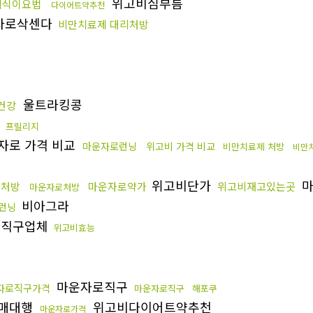
위고비심부름
비식이요법
다이어트약추천
자로삭센다
비만치료제 대리처방
울트라킹콩
건강
프릴리지
자로 가격 비교
마운자로런닝
위고비 가격 비교
비만치료제 처방
비만
위고비단가
마
로처방
마운자로약가
위고비재고있는곳
마운자로처방
비아그라
런닝
로직구업체
위고비효능
마운자로직구
자로직구가격
마운자로직구
해포쿠
매대행
위고비다이어트약추천
마운자로가격