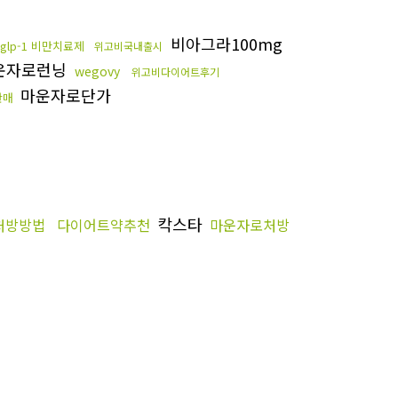
비아그라100mg
glp-1 비만치료제
위고비국내출시
운자로런닝
wegovy
위고비다이어트후기
마운자로단가
판매
칵스타
처방방법
다이어트약추천
마운자로처방