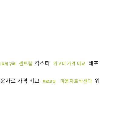
칵스타
해포
센트립
위고비 가격 비교
치료제 구매
운자로 가격 비교
위
마운자로삭센다
프로코밀