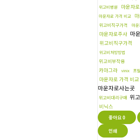
마운자로
위고비병원
마
마운자로 가격 비교
위고비직구가격
마운
마운
마운자로주사
위고비직구가격
위고비처방방법
위고비부작용
카마그라
vinix
프
마운자로 가격 비교
마운자로사는곳
위고
위고비대리구매
비닉스
좋아요
0
인쇄