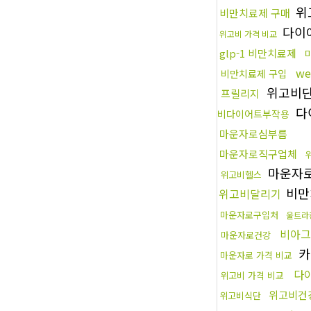
위
비만치료제 구매
다이
위고비 가격 비교
glp-1 비만치료제
we
비만치료제 구입
위고비
프릴리지
다
비다이어트부작용
마운자로심부름
마운자로직구업체
마운자
위고비헬스
비만
위고비달리기
마운자로구입처
울트라
비아그
마운자로건강
카
마운자로 가격 비교
다
위고비 가격 비교
위고비건
위고비식단