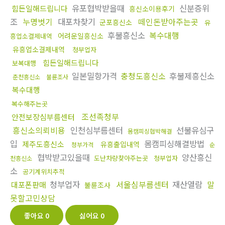
유포협박받을때
신분증위
힘든일해드립니다
흥신소이용후기
조
누명벗기
대포차찾기
떼인돈받아주는곳
군포흥신소
유
후불흥신소
복수대행
어려운일흥신소
흥업소결제내역
유흥업소결제내역
청부업자
힘든일해드립니다
보복대행
일본밀항가격
충청도흥신소
후불제흥신소
춘천흥신소
불륜조사
복수대행
복수해주는곳
조선족청부
안전보장심부름센터
흥신소의뢰비용
인천심부름센터
선불유심구
몸캠피싱협박해결
입
몸캠피싱해결방법
제주도흥신소
유흥출입내역
청부가격
순
협박받고있을때
양산흥신
도난차량찾아주는곳
청부업자
천흥신소
소
공기계위치추적
청부업자
서울심부름센터
재산열람
말
대포폰판매
불륜조사
못할고민상담
좋아요
0
싫어요
0