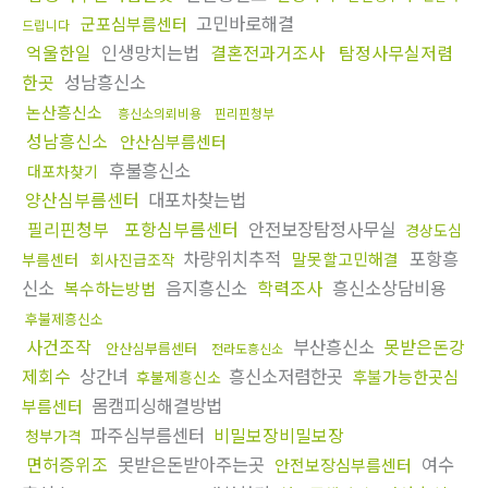
고민바로해결
군포심부름센터
드립니다
억울한일
인생망치는법
결혼전과거조사
탐정사무실저렴
한곳
성남흥신소
논산흥신소
흥신소의뢰비용
핀리핀청부
성남흥신소
안산심부름센터
후불흥신소
대포차찾기
양산심부름센터
대포차찾는법
필리핀청부
포항심부름센터
안전보장탐정사무실
경상도심
차량위치추적
포항흥
말못할고민해결
부름센터
회사진급조작
신소
음지흥신소
학력조사
흥신소상담비용
복수하는방법
후불제흥신소
사건조작
부산흥신소
못받은돈강
안산심부름센터
전라도흥신소
제회수
상간녀
흥신소저렴한곳
후불가능한곳심
후불제흥신소
몸캠피싱해결방법
부름센터
파주심부름센터
비밀보장비밀보장
청부가격
면허증위조
못받은돈받아주는곳
여수
안전보장심부름센터