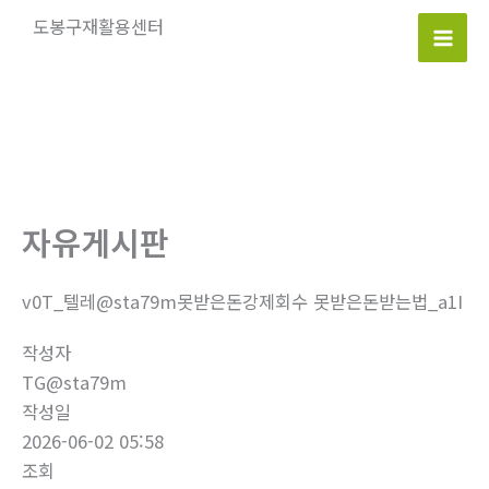
콘
도봉구재활용센터
텐
Mai
츠
로
Men
건
너
뛰
기
자유게시판
v0T_텔레@sta79m못받은돈강제회수 못받은돈받는법_a1I
작성자
TG@sta79m
작성일
2026-06-02 05:58
조회