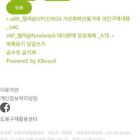
인쇄
«
u8R_텔레@UPCOIN24 가상화폐선물거래 코인구매대행
_n4G
v6F_텔레@fundwash 테더판매 암호화폐 _h7E
»
목록보기
답글쓰기
글수정
글삭제
Powered by KBoard
이용약관
개인정보처리방침
도봉구재활용센터
회사명: 도봉구재활용센터 대표자: 최재호
사업자등록번호: 210-06-38240
주소: 132-905 서울 도봉구 창동 181-39
전화: 02-902-8272