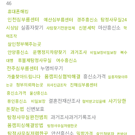
46
휴대폰해킹
인천심부름센터
예산심부름센터
경주흥신소
탐정사무실24
실종자찾기
마산흥신소
시상담
신분세탁
사람찾기전문업체
학
력조작
살인청부해주는곳
안양흥신소
운행정지차량찾기
과거조사
복수
비밀보장비밀보장
후불제탐정사무실
여수흥신소
대행
전주심부름센터
누명씌우기
몸캠피싱협박해결
흥신소가격
가출찾아드립니다
실종자찾아주
청부의뢰하는곳
진해심부름센터
는곳
회사진급조작
흥신소가격
울산흥신소
결혼전재산조사
사기당한
용인흥신소
비밀보장
협박받고있을때
돈찾는법
신변보호
탐정사무실완전범죄
과거조사과거기록조사
몸캠피싱해결방법
탐정사무실저렴한곳
탐정사무실저렴한곳
안산흥신소
밀항가격
살인청부자
돈받아