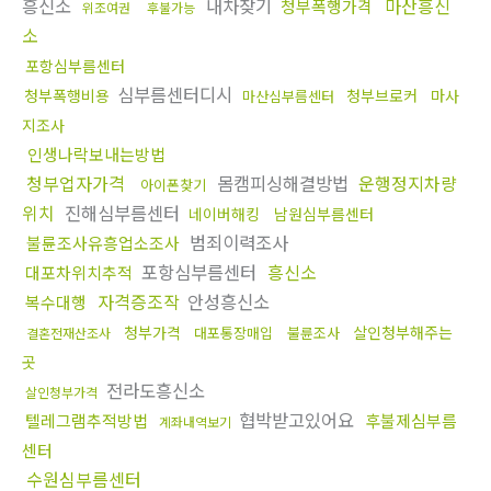
흥신소
내차찾기
마산흥신
청부폭행가격
위조여권
후불가능
소
포항심부름센터
심부름센터디시
청부폭행비용
청부브로커
마사
마산심부름센터
지조사
인생나락보내는방법
청부업자가격
몸캠피싱해결방법
운행정지차량
아이폰찾기
위치
진해심부름센터
네이버해킹
남원심부름센터
범죄이력조사
불륜조사유흥업소조사
포항심부름센터
흥신소
대포차위치추적
자격증조작
안성흥신소
복수대행
청부가격
살인청부해주는
대포통장매입
불륜조사
결혼전재산조사
곳
전라도흥신소
살인청부가격
협박받고있어요
텔레그램추적방법
후불제심부름
계좌내역보기
센터
수원심부름센터