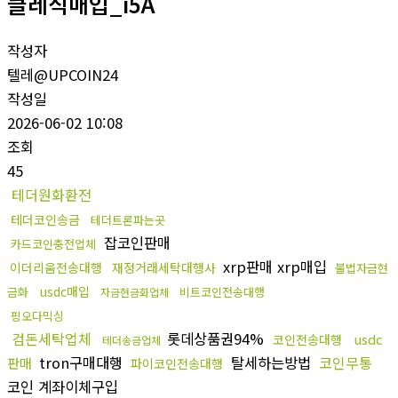
클레식매입_i5A
작성자
텔레@UPCOIN24
작성일
2026-06-02 10:08
조회
45
테더원화환전
테더코인송금
테더트론파는곳
잡코인판매
카드코인충전업체
xrp판매 xrp매입
이더리움전송대행
재정거래세탁대행사
불법자금현
usdc매입
금화
비트코인전송대행
자금현금화업체
핑오다믹싱
검돈세탁업체
롯데상품권94%
usdc
코인전송대행
테더송금업체
tron구매대행
탈세하는방법
코인무통
판매
파이코인전송대행
코인 계좌이체구입