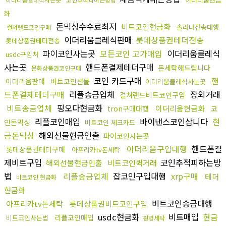
화
돈믹싱수수료최저
비트코인현금화
솔라나전송대행
컬쳐랜드코인구매
이더리움클레식판매
롯데상품권테더전송
롯데상품권테더전송
파이코인사는곳
모든코인 고가매입
이더리움클레식
usdc구입처
사는곳
핸드폰결제테더구매
돈세탁해드립니다
문화상품권코인구매
코인 카드구매
핸
이더리움판매
비트코인선물
이더리움클레식사는곳
드폰결제테더구매
리플송금업체
장외거래
컬쳐랜드비트코인구입
비트송금업체
핑오다현금화
이더리움현금화
tron구매대행
코
리플코인매입
바이낸스코인삽니다
현
인돈믹싱
비트코인 체크카드
금돈믹싱
해외선물현금인출
파이코인사는곳
이더리움구입대행
핸드폰결
롯데상품권테더구매
아프리카tv돈세탁
제비트구입
코인추적피하는방
해외선물현금인출
비트코인퀵거래
법
리플송금업체
잡코인구입대행
xrp구매
테더
비트코인 현금화
현금화
비트코인송금대행
아프리카tv돈세탁
롯데상품권비트코인구입
usdc현금화
비트매입
현금
리플코인매입
비트코인사는법
횡령세탁