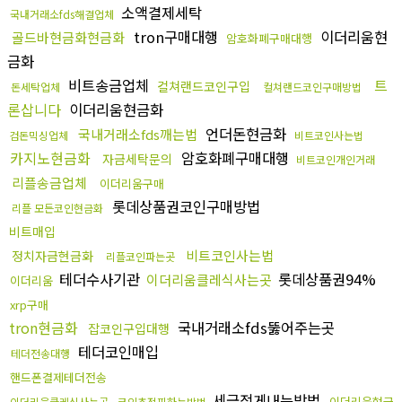
소액결제세탁
국내거래소fds해결업체
tron구매대행
이더리움현
골드바현금화현금화
암호화폐구매대행
금화
비트송금업체
트
컬쳐랜드코인구입
돈세탁업체
컬쳐랜드코인구매방법
론삽니다
이더리움현금화
언더돈현금화
국내거래소fds깨는법
검돈믹싱업체
비트코인사는법
카지노현금화
암호화폐구매대행
자금세탁문의
비트코인개인거래
리플송금업체
이더리움구매
롯데상품권코인구매방법
리플 모든코인현금화
비트매입
비트코인사는법
정치자금현금화
리플코인파는곳
테더수사기관
롯데상품권94%
이더리움클레식사는곳
이더리움
xrp구매
tron현금화
국내거래소fds뚫어주는곳
잡코인구입대행
테더코인매입
테더전송대행
핸드폰결제테더전송
세금적게내는방법
이더리움현금
이더리움클레식사는곳
코인추적피하는방법