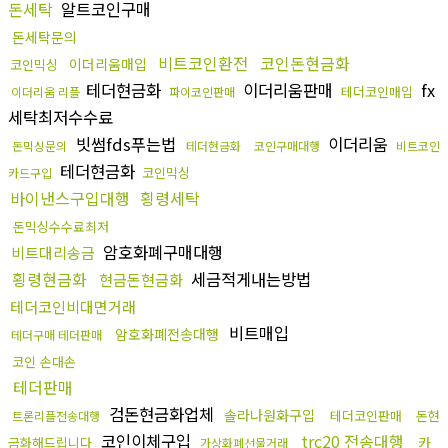
돈세탁
알트코인구매
돈세탁문의
비트코인환전
코인돈현금화
이더리움매입
코인믹싱
테더현금화
이더리움판매
fx
테더코인매입
이더리움 리플
파이코인판매
세탁최저수수료
빗썸fds푸는법
이더리움
돈믹싱문의
테더현금화
코인구매대행
비트코인
테더현금화
코인믹싱
카드구입
바이낸스구입대행
횡령세탁
돈믹싱수수료최저
암호화폐구매대행
비트대리송금
횡령현금화
세금적게내는방법
현금돈현금화
테더코인비대면거래
비트매입
암호화폐전송대행
테더구매 테더판매
코인 손대손
테더판매
검돈현금화업체
솔라나원화구입
테더코인판매
돈현
트론리플전송대행
코인이체구입
trc20 전송대행
카
금화해드립니다
가상화폐선물거래