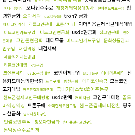
오다집수수료
횡
재정거래믹싱대행사
이더리움매입
컬쳐랜드비트구입
령현금화
오다세탁
tron현금화
usdt현금화
이더리움클레식클레식매입
리플코인판매
트론삽니다
테더코인믹싱
usdc현금화
비트코인현금화
비트코인카드구입
잡코인판매
언더
코인돈현금화
테더무통
비트코인카드구입
문화상품권코
돈믹싱
대검세탁
인구입
대검믹싱
세금적게내는방법
리플코인대행
xrp구입
코인이체구입
신
코인돈세탁
이더리움매입
usdc구입대행
btc파는곳
용카드미동의현금화
모든코인
테더코인송금
트론구매
핑현금화
고가매입
국내거래소fds뚫어주는곳
핸드폰결제테더구매
usdc판매
코인구매대행
골드
핸드폰결제코인구매방법
해외자금
바믹싱믹싱
트론구매
핸드폰결제테더전환
핑오
소액결제코인구입
다현금화
솔라나원화구입
빗썸코인추적
핑오다현금화
휴대폰결제코인구입
돈믹싱수수료최저