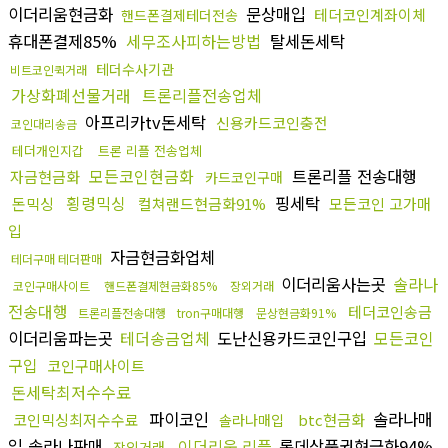
이더리움현금화
문상매입
테더코인계좌이체
핸드폰결제테더전송
휴대폰결제85%
세무조사피하는방법
탈세돈세탁
테더수사기관
비트코인퀵거래
가상화폐선물거래
트론리플전송업체
아프리카tv돈세탁
신용카드코인충전
코인대리송금
테더개인지갑
트론 리플 전송업체
모든코인현금화
트론리플 전송대행
자금현금화
카드코인구매
횡령믹싱
핑세탁
돈믹싱
컬쳐랜드현금화91%
모든코인 고가매
입
자금현금화업체
테더구매 테더판매
이더리움사는곳
솔라나
코인구매사이트
핸드폰결제현금화85%
장외거래
전송대행
테더코인송금
트론리플전송대행
tron구매대행
문상현금화91%
이더리움파는곳
테더송금업체
도난신용카드코인구입
모든코인
구입
코인구매사이트
돈세탁최저수수료
파이코인
솔라나매
코인믹싱최저수수료
btc현금화
솔라나매입
입 솔라나판매
이더리움 리플
롯데상품권현금화94%
장외거래