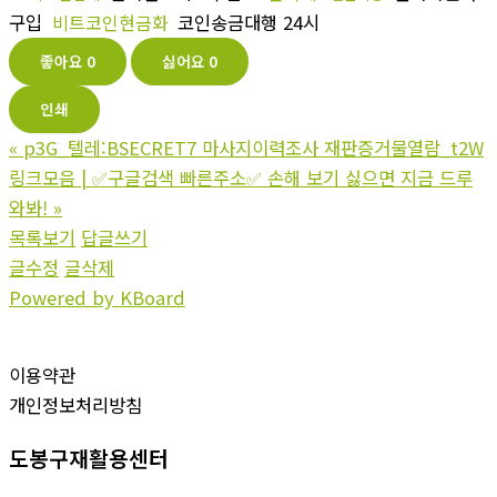
구입
비트코인현금화
코인송금대행 24시
좋아요
0
싫어요
0
인쇄
«
p3G_텔레:BSECRET7 마사지이력조사 재판증거물열람_t2W
링크모음 | ✅구글검색 빠른주소✅ 손해 보기 싫으면 지금 드루
와봐!
»
목록보기
답글쓰기
글수정
글삭제
Powered by KBoard
이용약관
개인정보처리방침
도봉구재활용센터