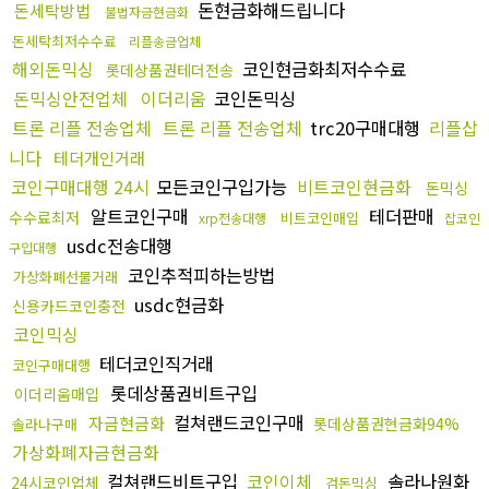
돈현금화해드립니다
돈세탁방법
불법자금현금화
돈세탁최저수수료
리플송금업체
해외돈믹싱
코인현금화최저수수료
롯데상품권테더전송
돈믹싱안전업체
이더리움
코인돈믹싱
트론 리플 전송업체
트론 리플 전송업체
trc20구매대행
리플삽
니다
테더개인거래
코인구매대행 24시
모든코인구입가능
비트코인현금화
돈믹싱
알트코인구매
테더판매
수수료최저
비트코인매입
xrp전송대행
잡코인
usdc전송대행
구입대행
코인추적피하는방법
가상화폐선물거래
usdc현금화
신용카드코인충전
코인믹싱
테더코인직거래
코인구매대행
롯데상품권비트구입
이더리움매입
컬쳐랜드코인구매
자금현금화
롯데상품권현금화94%
솔라나구매
가상화폐자금현금화
컬쳐랜드비트구입
코인이체
솔라나원화
24시코인업체
검돈믹싱