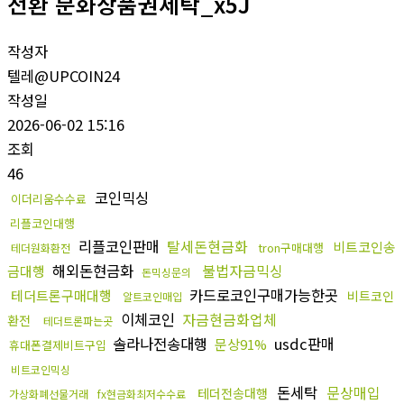
전환 문화상품권세탁_x5J
작성자
텔레@UPCOIN24
작성일
2026-06-02 15:16
조회
46
코인믹싱
이더리움수수료
리플코인대행
리플코인판매
탈세돈현금화
비트코인송
tron구매대행
테더원화환전
해외돈현금화
불법자금믹싱
금대행
돈믹싱문의
카드로코인구매가능한곳
테더트론구매대행
비트코인
알트코인매입
이체코인
자금현금화업체
환전
테더트론파는곳
솔라나전송대행
usdc판매
문상91%
휴대폰결제비트구입
비트코인믹싱
돈세탁
문상매입
테더전송대행
가상화폐선물거래
fx현금화최저수수료