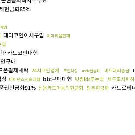
제현금화85%
제매입
테더코인이체구입
의
이더리움판매
는법
신용카드코인대행
인구매
드폰결제세탁
24시코인업체
비트대리송금
코인믹싱
usdc현금화
믹싱
btc구매대행
빗썸fds푸는법
세무조사피하
바이낸스전송대행
품권현금화91%
카드로테
신용카드미동의현금화
핑돈현금화