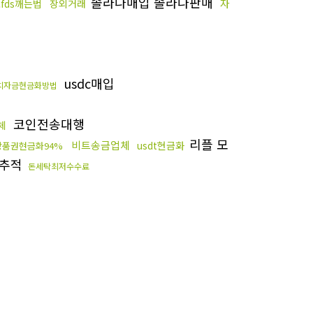
솔라나매입 솔라나판매
자
fds깨는법
장외거래
usdc매입
치자금현금화방법
코인전송대행
체
리플 모
비트송금업체
usdt현금화
상품권현금화94%
인추적
돈세탁최저수수료