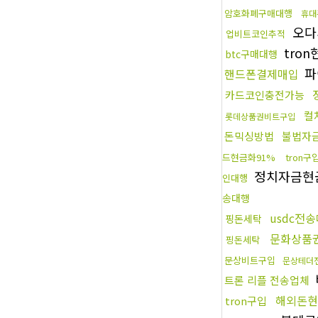
암호화폐구매대행
휴대
오다
업비트코인추적
tro
btc구매대행
파
핸드폰결제매입
카드코인충전가능
컬
롯데상품권비트구입
돈믹싱방법
불법자
드현금화91%
tron구
정치자금현
인대행
송대행
usdc전
핑돈세탁
문화상품
핑돈세탁
문상비트구입
문상테더
트론 리플 전송업체
해외돈현
tron구입