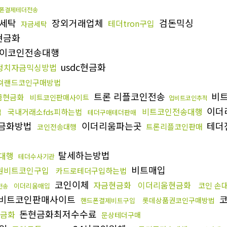
폰결제테더전송
세탁
장외거래업체
검돈믹싱
테더tron구입
자금세탁
n현금화
이코인전송대행
usdc현금화
정치자금믹싱방법
쳐랜드코인구매방법
트론 리플코인전송
비
금현금화
비트코인판매사이트
업비트코인추적
이더
비트코인전송대행
국내거래소fds피하는법
입
테더구매테더판매
금화방법
이더리움파는곳
테더
트론리플코인판매
코인전송대행
탈세하는방법
송대행
테더수사기관
비트매입
권비트코인구입
카드로테더구입하는법
코인이체
자금현금화
이더리움현금화
코인 손
이더리움매입
전송
비트코인판매사이트
코
롯데상품권코인구매방법
핸드폰결제비트구입
돈현금화최저수수료
금화
문상테더구매