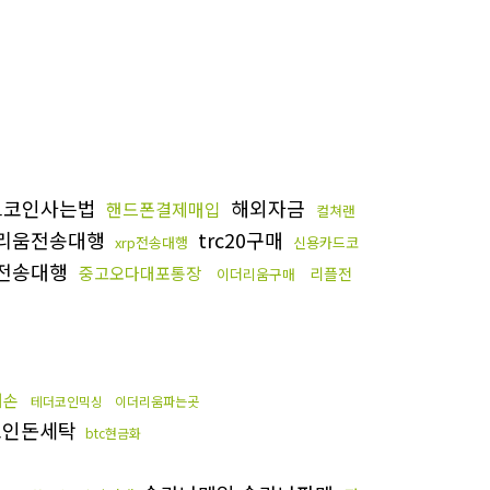
트코인사는법
해외자금
핸드폰결제매입
컬쳐랜
리움전송대행
trc20구매
xrp전송대행
신용카드코
전송대행
중고오다대포통장
리플전
이더리움구매
대손
테더코인믹싱
이더리움파는곳
인돈세탁
btc현금화