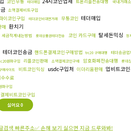
구입
24시코인업체
코인무통
트론리플전송대행
국내거래소
테더매입
송금
소액결제비트구입
테더매입
파이코인구입
무통코인
테더코인비대면거래
환치기
판매
매
탈세돈믹싱
코인 카드구매
세금적게내는방법
롯데상품권테더전송
정
테더코인송금
핸드폰결제코인구매방법
테더송금업
trc20 구매대행
암호화폐전송대행
리플코인판매
rc20원화구입
소액결제코인구매
롯데
usdc구입처
업비트코
비트코인믹싱
이더리움판매
구매사이트
저수수료
0 원화구입
폰결제비트코인구입
싫어요
0
구글검색 빠른주소✅ 손해 보기 싫으면 지금 드루와봐!