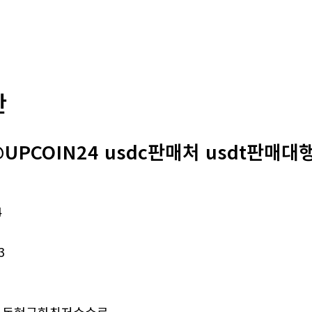
판
UPCOIN24 usdc판매처 usdt판매대행
4
3
돈현금화최저수수료