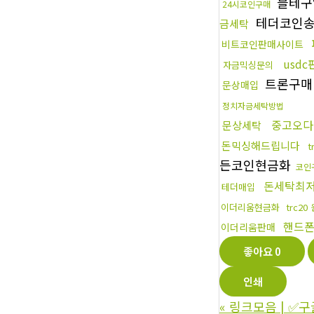
블테
24시코인구매
테더코인
금세탁
비트코인판매사이트
usdc
자금믹싱문의
트론구
문상매입
정치자금세탁방법
중고오다
문상세탁
돈믹싱해드립니다
t
든코인현금화
코인
돈세탁최
테더매입
이더리움현금화
trc2
핸드
이더리움판매
좋아요
0
인쇄
«
링크모음 | ✅