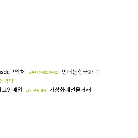
usdc구입처
언더돈현금화
국
골드바현금화현금화
는방법
더코인매입
가상화폐선물거래
코인전송대행