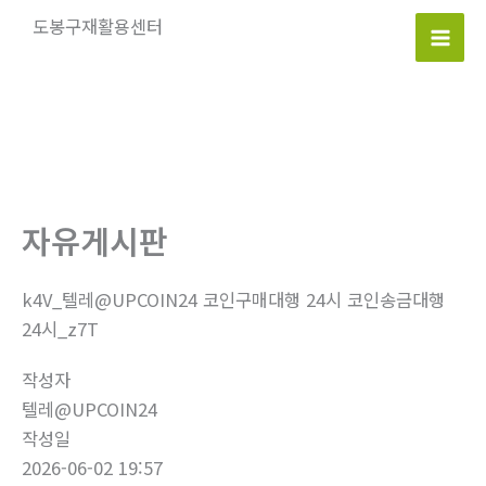
콘
도봉구재활용센터
텐
Mai
츠
로
Men
건
너
뛰
기
자유게시판
k4V_텔레@UPCOIN24 코인구매대행 24시 코인송금대행
24시_z7T
작성자
텔레@UPCOIN24
작성일
2026-06-02 19:57