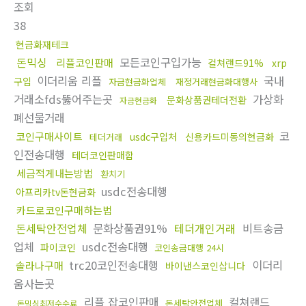
조회
38
현금화재테크
돈믹싱
모든코인구입가능
리플코인판매
컬쳐랜드91%
xrp
이더리움 리플
국내
구입
자금현금화업체
재정거래현금화대행사
거래소fds뚫어주는곳
가상화
문화상품권테더전환
자금현금화
폐선물거래
코
코인구매사이트
usdc구입처
신용카드미동의현금화
테더거래
인전송대행
테더코인판매함
세금적게내는방법
환치기
usdc전송대행
아프리카tv돈현금화
카드로코인구매하는법
돈세탁안전업체
문화상품권91%
테더개인거래
비트송금
업체
usdc전송대행
파이코인
코인송금대행 24시
trc20코인전송대행
이더리
솔라나구매
바이낸스코인삽니다
움사는곳
리플 잡코인판매
컬쳐랜드
돈세탁안전업체
돈믹싱최저수수료