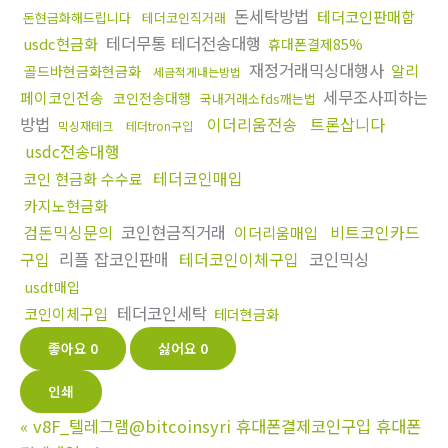
돈세탁방법
테더코인판매함
돈현금화해드립니다
테더코인직거래
테더무통 테더전송대행
usdc현금화
휴대폰결제85%
재정거래믹싱대행사
알리
골드바현금화현금화
세금적게내는방법
세무조사피하는
페이코인전송
코인전송대행
국내거래소fds깨는법
방법
이더리움전송
트론삽니다
믹싱재테크
테더tron구입
usdc전송대행
테더코인매입
코인 현금화 수수료
카지노현금화
검돈믹싱문의
코인현금직거래
비트코인카드
이더리움매입
구입
리플 잡코인판매
테더코인이체구입
코인믹싱
usdt매입
테더코인세탁
코인이체구입
테더현금화
좋아요
0
싫어요
0
인쇄
«
v8F_텔레그램@bitcoinsyri 휴대폰결제코인구입 휴대폰