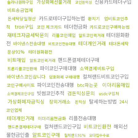
신용카드테더구입
가상화폐선물거래
솔라나원화구입
코인돈믹싱
비트송금업체
카드로테더구입하는법
돈세탁당일정산
환치기
업비트코인추
tron구입
테더현금화
적
코인 체크카드
카드로코인구매하는법
재테크자금세탁문의
테더원화환
리플코인매입
알트코인퀵거래
전
테더개인거래
바이낸스전송대행
테더돈세탁
비트코인전송대행
문상91%
테더원화환전
비트매입
핸드폰결제테더구매
알트코인퀵거래
파이코인구매대행
소액결제비트구입
트론리플코인판매
컬쳐랜드비트코인구입
바이낸스코인삽니다
암호화폐 구매대행
파이코인전송대행
이더리움매입
btc파는곳
코인구매사이트
빗썸코인추적
검돈믹싱문의
usdc구입처
소액결제코인구입
가상화폐자금믹싱
탈세하는방법
장외거래소
24시
돈믹싱
코인업체
테더개인거래
리플전송대행
이더리움현금화
컬쳐랜드코인구입
비트코인환전
해외선
핸드폰결제테더구매
물현금인출
알트코인구매
컬쳐랜드91%
오다집수수료