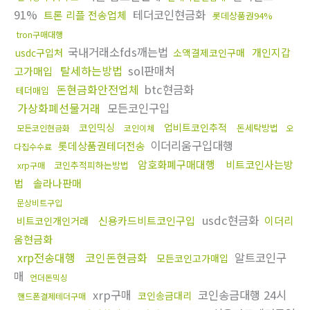
91%
테더코인현금화
트론 리플 전송업체
롯데상품권94%
tron구매대행
국내거래소fds깨는법
개인지갑
usdc구입처
소액결제코인구매
탈세하는방법
sol판매처
고가매입
돈현금화안전업체
btc현금화
테더매입
가상화폐선물거래
모든코인구입
코인믹싱
업비트코인추적
돈세탁방법
모든코인현금화
코인이체
오
이더리움구입대행
롯데상품권테더전송
다집수수료
암호화폐구매대행
비트코인사는방
코인추적피하는방법
xrp구매
법
솔라나판매
문상비트구입
usdc현금화
신용카드비트코인구입
이더리
비트코인개인거래
움현금화
xrp전송대행
코인돈현금화
알트코인구
모든코인고가매입
매
언더돈믹싱
xrp구매
코인송금대행 24시
코인송금대리
핸드폰결제테더구매