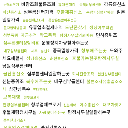
바람조회불륜조회
강릉흥신소
휴대폰해킹
누명씌우기
동해심부름센터
심부름센터가격
후불제흥신소
일본
마산흥신소
몸캠피싱협박해결
밀항가격
결혼전재산조사
못받은돈받아주는곳
유흥업소결제내역
도난폰찾기
생상여부확인
문자협박받을때
학교폭력
면허증위조
자금추적
청부폭행
탐정사무실의뢰비용
운행정지차량찾아주는곳
심부름센터상담비용
중국밀항가격
청부해주는곳
도와주
대구심부름센터
제주도흥신소
세요해결사
후불가능한곳탐정사무실
성남흥신소
순천흥신소
남원심부름센터
울산흥신소
심부름센터일잘하는곳
회사진급조작
천안심부름센터
신분증위조
복수해주는곳
대구심부름센터
불륜조사유흥업소조
상간남복수
사
휴대폰해킹
보복대행
청부브로커
청부업체브로커
여수흥신소
대포차찾기
안양심부름센터
신분세탁
후불제탐정사무실
탐정사무실일잘하는곳
사람찾아주는곳
결혼전과거조사
유흥업소결제내역
과거기록조사