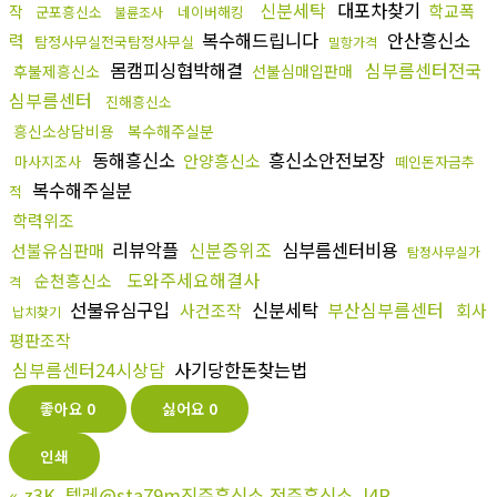
신분세탁
대포차찾기
학교폭
작
군포흥신소
네이버해킹
불륜조사
복수해드립니다
안산흥신소
력
탐정사무실전국탐정사무실
밀항가격
몸캠피싱협박해결
심부름센터전국
후불제흥신소
선불심매입판매
심부름센터
진해흥신소
흥신소상담비용
복수해주실분
동해흥신소
흥신소안전보장
안양흥신소
마사지조사
떼인돈자금추
복수해주실분
적
학력위조
리뷰악플
신분증위조
심부름센터비용
선불유심판매
탐정사무실가
도와주세요해결사
순천흥신소
격
선불유심구입
신분세탁
부산심부름센터
사건조작
회사
납치찾기
평판조작
심부름센터24시상담
사기당한돈찾는법
좋아요
0
싫어요
0
인쇄
«
z3K_텔레@sta79m진주흥신소 전주흥신소_l4R