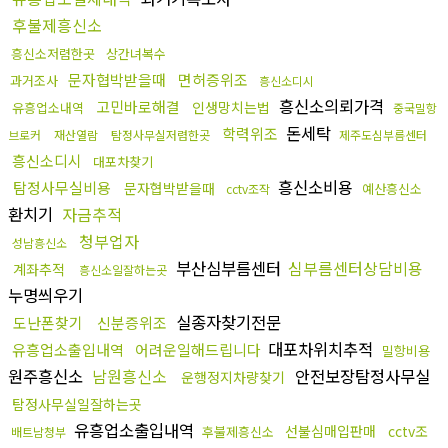
후불제흥신소
흥신소저렴한곳
상간녀복수
문자협박받을때
면허증위조
과거조사
흥신소디시
흥신소의뢰가격
고민바로해결
인생망치는법
유흥업소내역
중국밀항
돈세탁
학력위조
브로커
재산열람
탐정사무실저렴한곳
제주도심부름센터
흥신소디시
대포차찾기
흥신소비용
탐정사무실비용
문자협박받을때
예산흥신소
cctv조작
환치기
자금추적
청부업자
성남흥신소
부산심부름센터
심부름센터상담비용
계좌추적
흥신소일잘하는곳
누명씌우기
실종자찾기전문
도난폰찾기
신분증위조
대포차위치추적
유흥업소출입내역
어려운일해드립니다
밀항비용
원주흥신소
남원흥신소
안전보장탐정사무실
운행정지차량찾기
탐정사무실일잘하는곳
유흥업소출입내역
선불심매입판매
cctv조
후불제흥신소
배트남청부