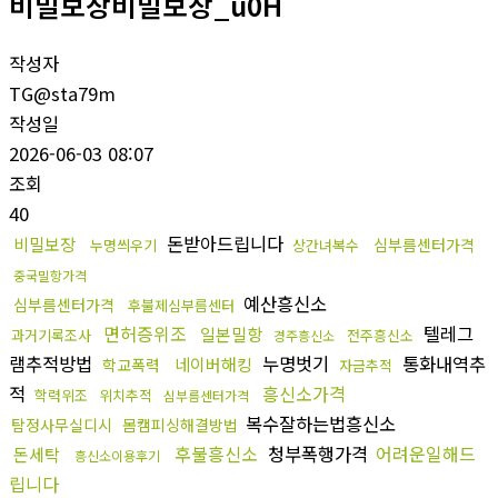
비밀보장비밀보장_u0H
작성자
TG@sta79m
작성일
2026-06-03 08:07
조회
40
돈받아드립니다
비밀보장
심부름센터가격
누명씌우기
상간녀복수
중국밀항가격
예산흥신소
심부름센터가격
후불제심부름센터
면허증위조
텔레그
일본밀항
과거기록조사
전주흥신소
경주흥신소
램추적방법
누명벗기
통화내역추
네이버해킹
학교폭력
자금추적
적
흥신소가격
학력위조
위치추적
심부름센터가격
복수잘하는법흥신소
탐정사무실디시
몸캠피싱해결방법
후불흥신소
청부폭행가격
어려운일해드
돈세탁
흥신소이용후기
립니다