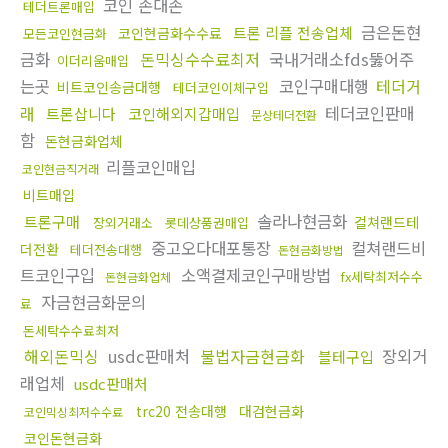
코인 손대손
테더트론매입
금은돈현
트론 리플 전송업체
코인현금화수수료
모든코인현금화
금화
돈믹싱수수료최저
국내거래소fds뚫어주
이더리움매입
는곳
코인구매대행
테더거
비트코인송금대행
테더코인이체구입
래
테더코인판매
트론삽니다
코인해외지갑매입
문상테더전환
함
돈현금화업체
리플코인매입
코인현금직거래
비트매입
솔라나현금화
트론구매
컬쳐랜드테
장외거래소
롯데상품권매입
중고오다대포통장
컬쳐랜드비
더전환
테더전송대행
돈현금화방법
트코인구입
소액결제코인구매방법
fx세탁최저수수
돈현금화업체
자금현금화문의
료
돈세탁수수료최저
해외돈믹싱
usdc판매처
불법자금현금화
장외거
블테구입
래업체
usdc판매처
trc20 전송대행
대검현금화
코인믹싱최저수수료
코인돈현금화