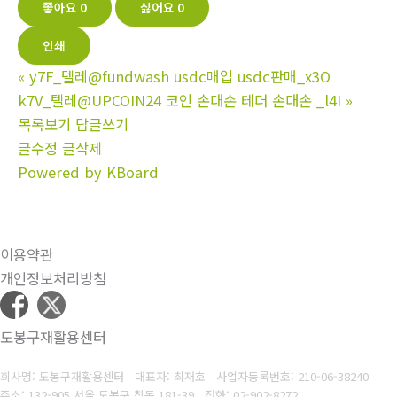
좋아요
0
싫어요
0
인쇄
«
y7F_텔레@fundwash usdc매입 usdc판매_x3O
k7V_텔레@UPCOIN24 코인 손대손 테더 손대손 _l4I
»
목록보기
답글쓰기
글수정
글삭제
Powered by KBoard
이용약관
개인정보처리방침
도봉구재활용센터
회사명: 도봉구재활용센터 대표자: 최재호
사업자등록번호: 210-06-38240
주소: 132-905 서울 도봉구 창동 181-39
전화: 02-902-8272