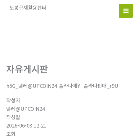
콘
도봉구재활용센터
텐
Mai
츠
로
Men
건
너
뛰
기
자유게시판
h5G_텔레@UPCOIN24 솔라나매입 솔라나판매_r9U
작성자
텔레@UPCOIN24
작성일
2026-06-03 12:21
조회