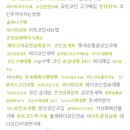
모든코인 고가매입
문상91%
코
테더최저수수료
코인돈현금화
인추적피하는방법
솔라나구매
비트코인사는법
테더현금화
돈현금화해외거래소
재테크자금현금화문의
코인돈세탁
롯데상품권코인구매
테더코인세탁
이더리움판매
언더돈현금화
컬쳐랜드코인구매방법
xrp구매
코인 송금대행 24시
테더매입
코인구매대행
테더돈
믹싱
암호화폐구매대행
신
테더매입
카드코인충전가능
이더리움수수료
파이코인전송대행
용카드코인대행
테더현금화
비트코인구입
코인 손대손
금은돈세탁
돈현금화업체
문화상품권
테더코인송금
돈세탁문의
tron구매대행
현금화91%
코인구매대행 24시
trc20전송대행
문상코인구입
가상화폐선물
블랙테더코인구입
거래
알트코인퀵거래
블랙테더코인전송
테더트론현금화
테
더코인비대면거래