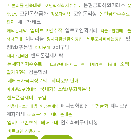
돈현금화해외거래소
트론리플 전송대행
코인믹싱최저수수료
문
코인돈현금화
코인돈믹싱
돈현금화수수료
핑오다세탁
상91%
세탁재테크
최저
업비트코인추적
알트코인퀵거래
해외돈세탁
솔
리플코인판매
이더리움
빗
라나구매
정치자금현금화방법
세무조사피하는방법
썸fds푸는법
sol구입
테더구매
핸드폰결제세탁
테더코인매입
소액
돈세탁최저수수료
비트코인판매사이트
솔라나매입 솔라나판매
결제85%
검돈믹싱
테더코인판매
재테크자금믹싱문의
국내거래소fds우회하는법
바이낸스구입대행
핸드폰결제비트구입
테더원화환전
테더코인
돈현금화
신용카드코인대행
현금돈세탁
계좌이체
테더 손대손
usdc구입처
암호화폐구매대행
업비트코인추적
테더구매
비트코인 신용카드