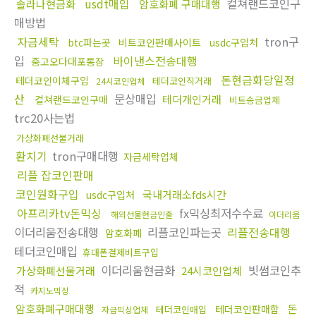
usdt매입
컬쳐랜드코인구
솔라나현금화
암호화폐 구매대행
매방법
자금세탁
tron구
btc파는곳
비트코인판매사이트
usdc구입처
입
바이낸스전송대행
중고오다대포통장
돈현금화당일정
테더코인이체구입
테더코인직거래
24시코인업체
산
문상매입
테더개인거래
컬쳐랜드코인구매
비트송금업체
trc20사는법
가상화폐선물거래
환치기
tron구매대행
자금세탁업체
리플 잡코인판매
코인원화구입
국내거래소fds시간
usdc구입처
아프리카tv돈믹싱
fx믹싱최저수수료
해외선물현금인출
이더리움
이더리움전송대행
리플코인파는곳
리플전송대행
암호화폐
테더코인매입
휴대폰결제비트구입
이더리움현금화
빗썸코인추
가상화폐선물거래
24시코인업체
적
카지노믹싱
암호화폐구매대행
돈
테더코인판매함
테더코인매입
자금믹싱업체