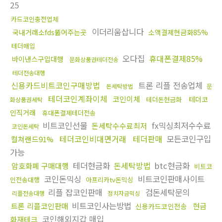
25
카드코인충전업체
이더리움삽니다
국내거래소fds뚫어주는곳
소액결제현금화85%
테더매입
오다집
휴대폰결제85%
바이낸스구입대행
문화상품권테더전송
테더전송대행
신용카드비트코인구매방법
트론 리플 전송업체
돈세탁방법
문
테더코인계좌이체
코인이체
테더코
테더돈현금화
화상품권세탁
인직거래
휴대폰결제테더전송
비트코인선물
fx믹싱최저수수료
돈세탁수수료최저
코인돈세탁
테더코인비대면거래
테더판매
모든코인구입
컬쳐랜드91%
가능
테더현금화
돈세탁방법
btc현금화
암호화폐 구매대행
비트코
코인돈믹싱
비트코인판매사이트
인전송대행
아프리카tv돈믹싱
리플 잡코인판매
검돈세탁문의
리플전송대행
정치자금믹싱
비트코인사는방법
트론 리플코인판매
현금
신용카드코인전송
코인해외지갑 매입
화재테크