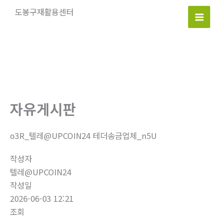
콘
도봉구재활용센터
텐
Mai
츠
로
Men
건
너
뛰
기
자유게시판
o3R_텔레@UPCOIN24 테더송금업체_n5U
작성자
텔레@UPCOIN24
작성일
2026-06-03 12:21
조회