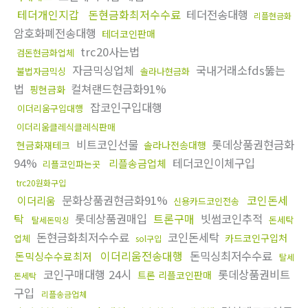
테더개인지갑
돈현금화최저수수료
테더전송대행
리플현금화
암호화폐전송대행
테더코인판매
trc20사는법
검돈현금화업체
자금믹싱업체
국내거래소fds뚫는
불법자금믹싱
솔라나현금화
법
컬쳐랜드현금화91%
핑현금화
잡코인구입대행
이더리움구입대행
이더리움클레식클레식판매
비트코인선물
롯데상품권현금화
현금화재테크
솔라나전송대행
94%
테더코인이체구입
리플송금업체
리플코인파는곳
trc20원화구입
문화상품권현금화91%
코인돈세
이더리움
신용카드코인전송
탁
롯데상품권매입
트론구매
빗썸코인추적
돈세탁
탈세돈믹싱
돈현금화최저수수료
코인돈세탁
카드코인구입처
업체
sol구입
이더리움전송대행
돈믹싱최저수수료
돈믹싱수수료최저
탈세
코인구매대행 24시
롯데상품권비트
트론 리플코인판매
돈세탁
구입
리플송금업체