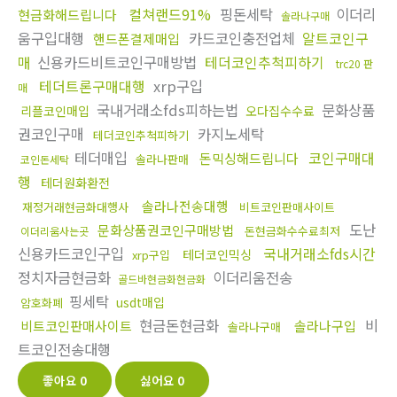
컬쳐랜드91%
핑돈세탁
이더리
현금화해드립니다
솔라나구매
움구입대행
카드코인충전업체
알트코인구
핸드폰결제매입
매
신용카드비트코인구매방법
테더코인추척피하기
trc20 판
테더트론구매대행
xrp구입
매
국내거래소fds피하는법
문화상품
리플코인매입
오다집수수료
권코인구매
카지노세탁
테더코인추척피하기
테더매입
코인구매대
돈믹싱해드립니다
솔라나판매
코인돈세탁
행
테더원화환전
솔라나전송대행
재정거래현금화대행사
비트코인판매사이트
도난
문화상품권코인구매방법
돈현금화수수료최저
이더리움사는곳
신용카드코인구입
국내거래소fds시간
테더코인믹싱
xrp구입
정치자금현금화
이더리움전송
골드바현금화현금화
핑세탁
usdt매입
암호화폐
현금돈현금화
비
비트코인판매사이트
솔라나구입
솔라나구매
트코인전송대행
좋아요
0
싫어요
0