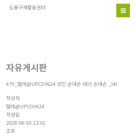
콘
도봉구재활용센터
텐
Mai
츠
로
Men
건
너
뛰
기
자유게시판
k7V_텔레@UPCOIN24 코인 손대손 테더 손대손 _l4I
작성자
텔레@UPCOIN24
작성일
2026-06-03 13:01
조회