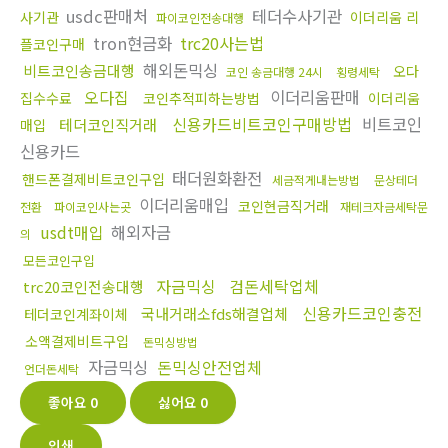
usdc판매처
테더수사기관
사기관
이더리움 리
파이코인전송대행
tron현금화
trc20사는법
플코인구매
해외돈믹싱
비트코인송금대행
오다
코인 송금대행 24시
횡령세탁
오다집
이더리움판매
집수수료
코인추적피하는방법
이더리움
신용카드비트코인구매방법
비트코인
테더코인직거래
매입
신용카드
태더원화환전
핸드폰결제비트코인구입
세금적게내는방법
문상테더
이더리움매입
코인현금직거래
전환
파이코인사는곳
재테크자금세탁문
usdt매입
해외자금
의
모든코인구입
자금믹싱
검돈세탁업체
trc20코인전송대행
신용카드코인충전
국내거래소fds해결업체
테더코인계좌이체
소액결제비트구입
돈믹싱방법
자금믹싱
돈믹싱안전업체
언더돈세탁
좋아요
0
싫어요
0
인쇄