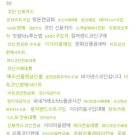
30
코인 신용카드
핑돈현금화
문상비트구입
테더tron구입
문상매입
코인구매대행
코인 신용카드
usdc판매
빗썸코인추
소액결제테더전환
검돈믹싱
빗썸fds푸는법
usdc구입처
컬쳐랜드코인구매
적
이더리움매입
문화상품권세탁
코인 현금화 수수료
비트코인
판매사이트
파이코인전송대행
코인구매대행
해외선물현금인출
바이낸스코인삽니다
비
돈현금화최저수수료
트코인판매사이트
비트코인현금화
정치자금믹싱
국내거래소fds출금시간
정치자금믹싱
테더트론구매대행
코인현금
컬쳐랜드비트구입
이더리움구입대행
장외거래
화최저수수료
trc20 전송대행
언더돈믹싱
이더리움판매
신용카드코인전송
테더전송대행
파이코인구매대
리플코인판매
문화상품권테더전송
문화
이더리움현금화
행