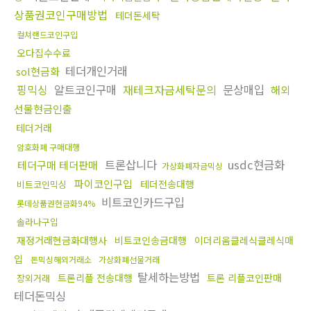
상품권코인구매방법
테더돈세탁
컬쳐랜드코인구입
오다집수수료
테더개인거래
sol현금화
핑믹싱
알트코인구매
재테크자금세탁문의
문상매입
해외
선물현금인출
테더거래
암호화폐 구매대행
트론삽니다
usdc현금화
테더구매 테더판매
가상화폐자금믹싱
파이코인구입
테더전송대행
비트코인믹싱
비트코인카드구입
롯데상품권현금화94%
솔라나구입
재정거래현금화대행사
비트코인송금대행
이더리움클레식클레식매
입
돈믹싱해외거래소
가상화폐선물거래
탈세하는방법
트론리플 전송대행
트론 리플코인판매
장외거래
테더돈믹싱