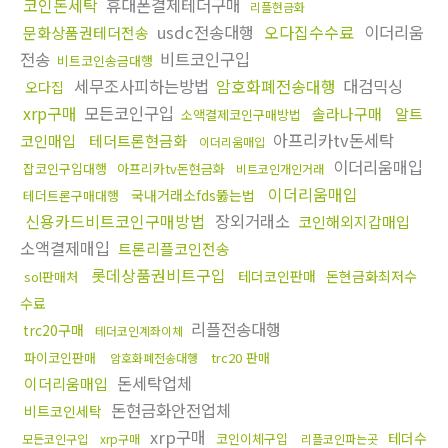
코인돈세탁
휴대폰결제테더구매
리플현금화
usdc전송대행
오다집수수료
이더리움
문화상품권테더전송
전송
비트코인구입
비트코인송금대행
세무조사피하는방법
암호화폐전송대행
대검믹싱
오다집
xrp구매
모든코인구입
솔라나구매
알트
소액결제코인구매방법
아프리카tv돈세탁
코인매입
테더트론현금화
이더리움매입
이더리움매입
잡코인구입대행
아프리카tv돈현금화
비트코인개인거래
이더리움매입
국내거래소fds뚫는법
테더트론구매대행
신용카드비트코인구매방법
장외거래소
코인해외지갑매입
소액결제매입
트론리플코인전송
롯데상품권비트구입
테더코인판매
돈현금화최저수
sol판매처
수료
리플전송대행
trc20구매
테더코인계좌이체
파이코인판매
trc20 판매
암호화폐전송대행
돈세탁업체
이더리움매입
돈현금화안전업체
비트코인세탁
xrp구매
테더수
코인이체구입
모든코인구입
xrp구매
리플코인파는곳