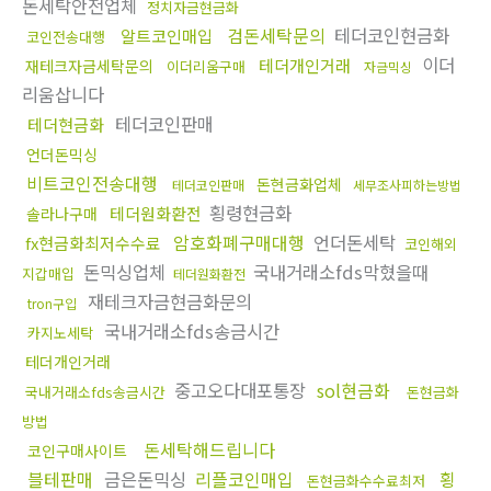
돈세탁안전업체
정치자금현금화
검돈세탁문의
테더코인현금화
알트코인매입
코인전송대행
이더
테더개인거래
재테크자금세탁문의
이더리움구매
자금믹싱
리움삽니다
테더코인판매
테더현금화
언더돈믹싱
비트코인전송대행
돈현금화업체
테더코인판매
세무조사피하는방법
횡령현금화
테더원화환전
솔라나구매
암호화폐구매대행
언더돈세탁
fx현금화최저수수료
코인해외
돈믹싱업체
국내거래소fds막혔을때
지갑매입
테더원화환전
재테크자금현금화문의
tron구입
국내거래소fds송금시간
카지노세탁
테더개인거래
중고오다대포통장
sol현금화
국내거래소fds송금시간
돈현금화
방법
돈세탁해드립니다
코인구매사이트
블테판매
금은돈믹싱
리플코인매입
횡
돈현금화수수료최저