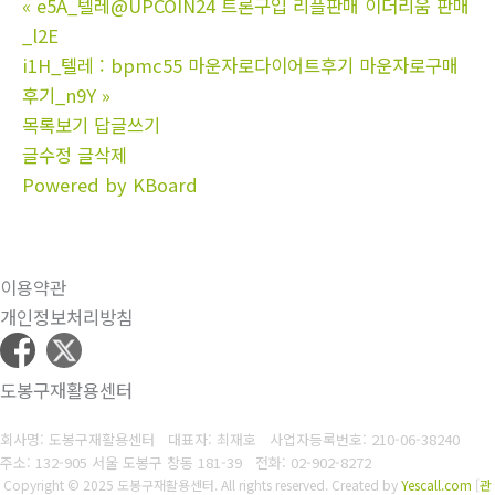
«
e5A_텔레@UPCOIN24 트론구입 리플판매 이더리움 판매
_l2E
i1H_텔레 : bpmc55 마운자로다이어트후기 마운자로구매
후기_n9Y
»
목록보기
답글쓰기
글수정
글삭제
Powered by KBoard
이용약관
개인정보처리방침
도봉구재활용센터
회사명: 도봉구재활용센터 대표자: 최재호
사업자등록번호: 210-06-38240
주소: 132-905 서울 도봉구 창동 181-39
전화: 02-902-8272
Copyright © 2025 도봉구재활용센터. All rights reserved.
Created by
Yescall.com
[
관