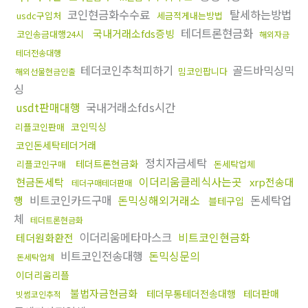
코인현금화수수료
탈세하는방법
usdc구입처
세금적게내는방법
테더트론현금화
국내거래소fds증빙
코인송금대행24시
해외자금
테더전송대행
테더코인추척피하기
골드바믹싱믹
밈코인팝니다
해외선물현금인출
싱
usdt판매대행
국내거래소fds시간
코인믹싱
리플코인판매
코인돈세탁테더거래
정치자금세탁
테더트론현금화
리플코인구매
돈세탁업체
이더리움클레식사는곳
현금돈세탁
xrp전송대
테더구매테더판매
비트코인카드구매
돈믹싱해외거래소
돈세탁업
행
블테구입
체
테더트론현금화
이더리움메타마스크
비트코인현금화
테더원화환전
비트코인전송대행
돈믹싱문의
돈세탁업체
이더리움리플
불법자금현금화
테더무통테더전송대행
테더판매
빗썸코인추적