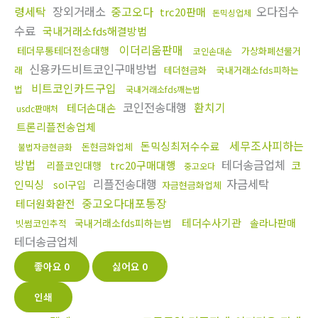
령세탁
장외거래소
중고오다
오다집수
trc20판매
돈믹싱업체
수료
국내거래소fds해결방법
이더리움판매
테더무통테더전송대행
가상화폐선물거
코인손대손
신용카드비트코인구매방법
래
테더현금화
국내거래소fds피하는
비트코인카드구입
법
국내거래소fds깨는법
코인전송대행
환치기
테더손대손
usdc판매처
트론리플전송업체
세무조사피하는
돈믹싱최저수수료
돈현금화업체
불법자금현금화
방법
테더송금업체
trc20구매대행
코
리플코인대행
중고오다
리플전송대행
자금세탁
인믹싱
sol구입
자금현금화업체
중고오다대포통장
테더원화환전
테더수사기관
국내거래소fds피하는법
솔라나판매
빗썸코인추적
테더송금업체
좋아요
0
싫어요
0
인쇄