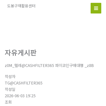
콘
도봉구재활용센터
텐
Mai
츠
로
Men
건
너
뛰
기
자유게시판
z0M_텔레@CASHFILTER365 파이코인구매대행 _z8B
작성자
TG@CASHFILTER365
작성일
2026-06-03 19:25
조회