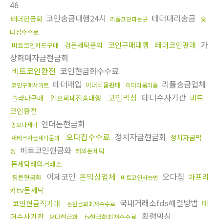
46
코인송금대행24시
테더대리송금
테더현금화
오
리플코인파는곳
다집수수료
가
코인구매대행
테더코인판매
검돈세탁문의
비트코인카드구매
상화폐자금현금화
비트코인환전
코인현금화수수료
테더매입
리플송금업체
이더리움판매
코인구매사이트
이더리움리플
코인믹싱
테더수사기관
비트
솔라나구매
암호화폐전송대행
코인환전
언더돈현금화
핑오다세탁
오다집수수료
정치자금현금화
정치자금믹
재테크자금세탁문의
비트코인현금화
싱
해외돈세탁
돈세탁해외거래소
이체코인
돈믹싱업체
오다집
아프리
핑돈현금화
비트코인사는법
카tv돈세탁
국내거래소fds해결방법
코인현금직거래
테
돈현금화최저수수료
횡령믹싱
더수사기관
오다현금화
fx현금화최저수수료