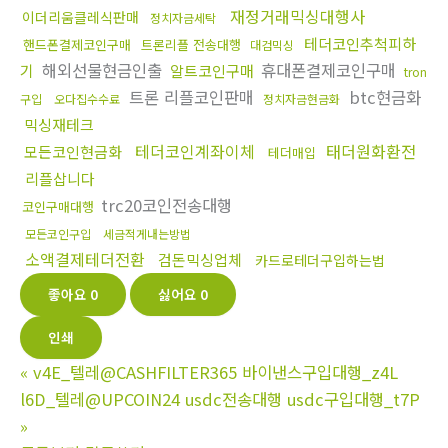
재정거래믹싱대행사
이더리움클레식판매
정치자금세탁
테더코인추척피하
핸드폰결제코인구매
트론리플 전송대행
대검믹싱
해외선물현금인출
휴대폰결제코인구매
기
알트코인구매
tron
트론 리플코인판매
btc현금화
구입
오다집수수료
정치자금현금화
믹싱재테크
테더코인계좌이체
태더원화환전
모든코인현금화
테더매입
리플삽니다
trc20코인전송대행
코인구매대행
모든코인구입
세금적게내는방법
소액결제테더전환
검돈믹싱업체
카드로테더구입하는법
좋아요
0
싫어요
0
인쇄
«
v4E_텔레@CASHFILTER365 바이낸스구입대행_z4L
l6D_텔레@UPCOIN24 usdc전송대행 usdc구입대행_t7P
»