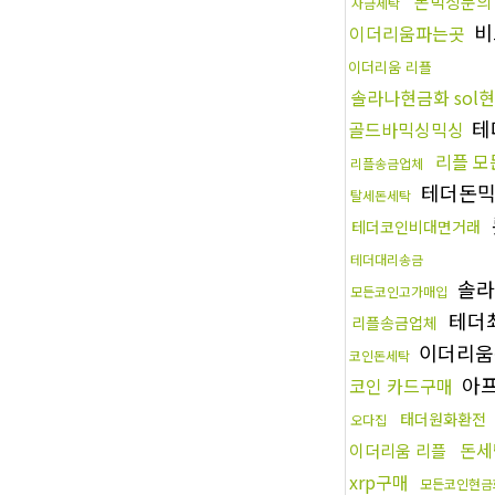
돈믹싱문의
자금세탁
비
이더리움파는곳
이더리움 리플
솔라나현금화 sol
테
골드바믹싱믹싱
리플 
리플송금업체
테더돈
탈세돈세탁
테더코인비대면거래
테더대리송금
솔라
모든코인고가매입
테더
리플송금업체
이더리움
코인돈세탁
아프
코인 카드구매
태더원화환전
오다집
돈세
이더리움 리플
xrp구매
모든코인현금