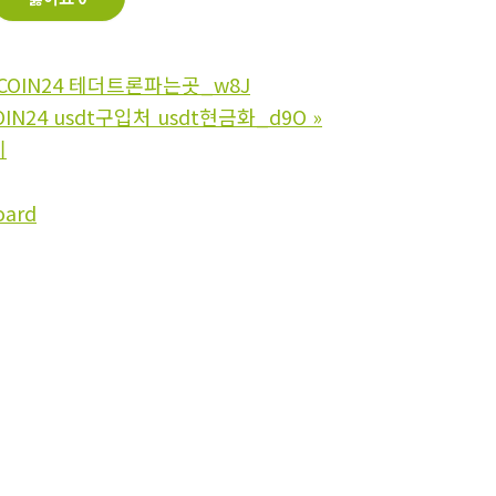
COIN24 테더트론파는곳_w8J
IN24 usdt구입처 usdt현금화_d9O
»
기
oard