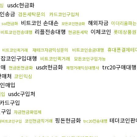
usdc현금화
싱
인송금
검돈세탁문의
카드코인구입처
래
비트코인 손대손
해외자금
이더리움파는
sol현금화
모든코인현금화
리플전송대행
이체코인
롯데상품권
비트코인전송대행
현금돈세탁
휴대폰결제테
재테크자금믹싱문의
비트코인송금대행
비트코인퀵거래
잡코인구입대행
비트코인퀵거래
모든코인구입가능
판매
usdt현금화
trc20구매대행
현금돈현금화
재정거래믹싱대행사
l판매처
코인믹싱
인매입
usdc구입처
매입
카드구입
인구입
자금현금화업체
핑돈현금화
테더코인판
코인현금직거래
trc20전송대행
권비트코인구입