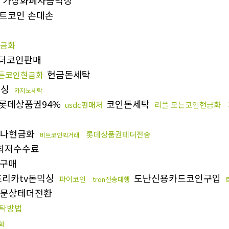
트코인 손대손
현금화
더코인판매
현금돈세탁
모든코인현금화
믹싱
카지노세탁
롯데상품권94%
코인돈세탁
usdc판매처
리플 모든코인현금화
나현금화
롯데상품권테더전송
비트코인퀵거래
최저수수료
구매
리카tv돈믹싱
도난신용카드코인구입
파이코인
tron전송대행
문상테더전환
탁방법
화