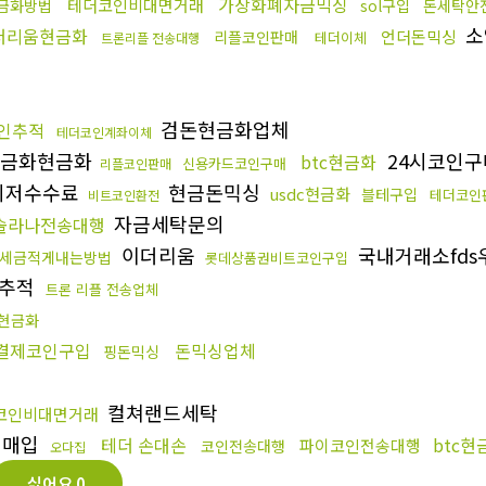
가상화폐자금믹싱
테더코인비대면거래
금화방법
sol구입
돈세탁안
소
더리움현금화
언더돈믹싱
리플코인판매
테더이체
트론리플 전송대행
검돈현금화업체
인추적
테더코인계좌이체
금화현금화
24시코인
btc현금화
신용카드코인구매
리플코인판매
최저수수료
현금돈믹싱
usdc현금화
블테구입
테더코인
비트코인환전
자금세탁문의
솔라나전송대행
이더리움
국내거래소fd
세금적게내는방법
롯데상품권비트코인구입
추적
트론 리플 전송업체
현금화
결제코인구입
돈믹싱업체
핑돈믹싱
컬쳐랜드세탁
코인비대면거래
인매입
테더 손대손
btc현
파이코인전송대행
코인전송대행
오다집
싫어요
0