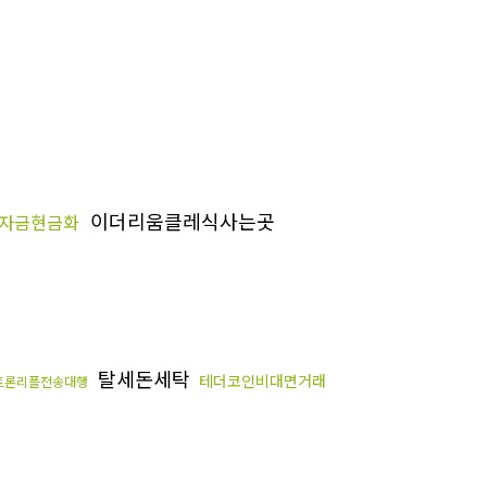
이더리움클레식사는곳
자금현금화
탈세돈세탁
테더코인비대면거래
트론리플전송대행