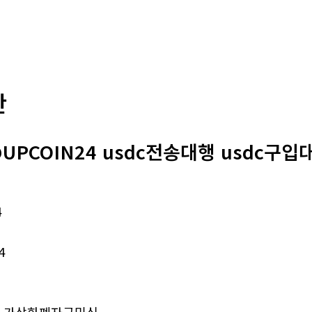
판
UPCOIN24 usdc전송대행 usdc구입
4
4
가상화폐자금믹싱