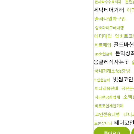
돈현
돈세탁수수료최저
세탁테더거래
이
솔라나원화구입
암호화폐구매대행
테더매입
업비트코
골드바현
비트매입
돈믹싱
usdc현금화
움클레식사는곳
국내거래소fds증빙
빗썸코인
코인현금화
이더리움판매
금은돈
소액
자금현금화업체
비트코인개인거래
코인전송대행
테더
테더코
트론삽니다
좋아요
0