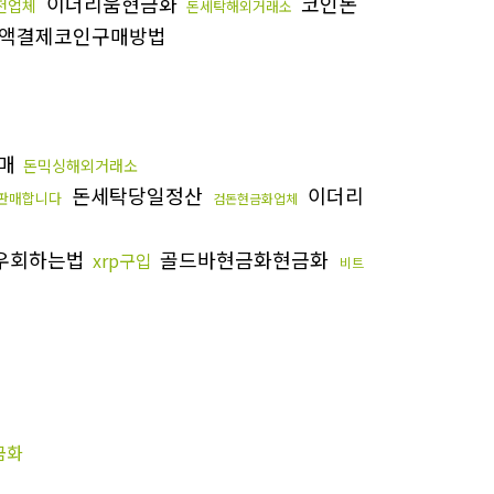
이더리움현금화
코인돈
전업체
돈세탁해외거래소
액결제코인구매방법
구매
돈믹싱해외거래소
돈세탁당일정산
이더리
판매합니다
검돈현금화업체
s우회하는법
골드바현금화현금화
xrp구입
비트
금화