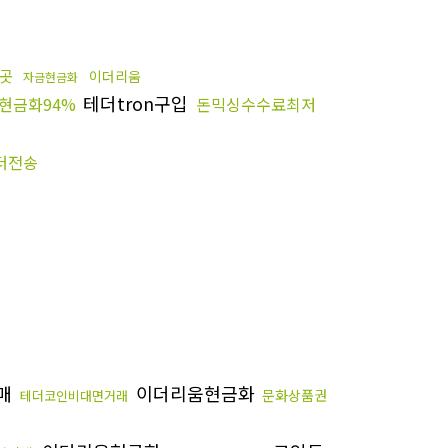
곳
이더리움
자금현금화
테더tron구입
현금화94%
돈믹싱수수료최저
더전송
매
이더리움현금화
문화상품권
테더코인비대면거래