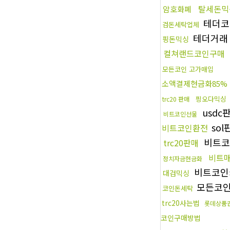
탈세돈믹
암호화폐
테더코
검돈세탁업체
테더거
핑돈믹싱
컬쳐랜드코인구매
모든코인 고가매입
소액결제현금화85%
핑오다믹싱
trc20 판매
usdc
비트코인선물
so
비트코인환전
비트코
trc20판매
비트
정치자금현금화
비트코인
대검믹싱
모든코
코인돈세탁
trc20사는법
롯데상품
코인구매방법