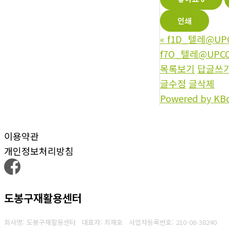
인쇄
«
f1D_텔레@UP
f7O_텔레@UPCO
목록보기
답글쓰
글수정
글삭제
Powered by KB
이용약관
개인정보처리방침
도봉구재활용센터
회사명: 도봉구재활용센터 대표자: 최재호
사업자등록번호: 210-06-38240