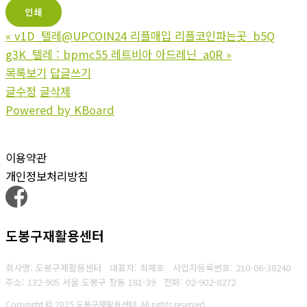
인쇄
«
v1D_텔레@UPCOIN24 리플매입 리플코인파는곳_b5Q
g3K_텔레 : bpmc55 레트비아 아드레닌_a0R
»
목록보기
답글쓰기
글수정
글삭제
Powered by KBoard
이용약관
개인정보처리방침
도봉구재활용센터
회사명: 도봉구재활용센터 대표자: 최재호
사업자등록번호: 210-06-38240
주소: 132-905 서울 도봉구 창동 181-39
전화: 02-902-8272
Copyright © 2025 도봉구재활용센터. All rights reserved.