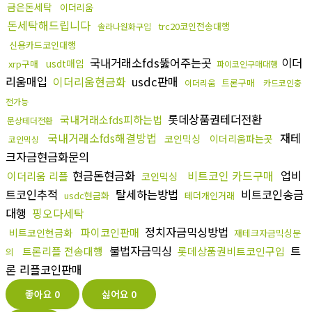
금은돈세탁
이더리움
돈세탁해드립니다
trc20코인전송대행
솔라나원화구입
신용카드코인대행
국내거래소fds뚫어주는곳
이더
usdt매입
xrp구매
파이코인구매대행
리움매입
이더리움현금화
usdc판매
트론구매
이더리움
카드코인충
전가능
롯데상품권테더전환
국내거래소fds피하는법
문상테더전환
국내거래소fds해결방법
재테
코인믹싱
이더리움파는곳
코인믹싱
크자금현금화문의
현금돈현금화
비트코인 카드구매
업비
이더리움 리플
코인믹싱
트코인추적
탈세하는방법
비트코인송금
usdc현금화
테더개인거래
대행
핑오다세탁
정치자금믹싱방법
파이코인판매
비트코인현금화
재테크자금믹싱문
불법자금믹싱
트
트론리플 전송대행
롯데상품권비트코인구입
의
론 리플코인판매
좋아요
0
싫어요
0