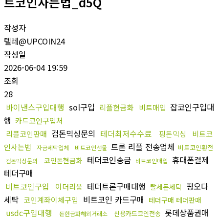
트코인사는법_d5Q
작성자
텔레@UPCOIN24
작성일
2026-06-04 19:59
조회
28
바이낸스구입대행
sol구입
잡코인구입대
리플현금화
비트매입
행
카드코인구입처
검돈믹싱문의
테더최저수수료
리플코인판매
핑돈믹싱
비트코
트론 리플 전송업체
인사는법
비트코인환전
자금세탁업체
비트코인선물
테더코인송금
휴대폰결제
코인돈현금화
검돈믹싱문의
비트코인매입
테더구매
비트코인구입
테더트론구매대행
핑오다
이더리움
탈세돈세탁
세탁
비트코인 카드구매
코인계좌이체구입
테더구매 테더판매
usdc구입대행
롯데상품권매
신용카드코인전송
돈현금화해외거래소