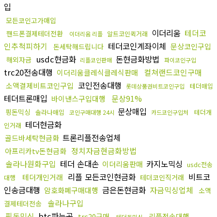
입
모든코인고가매입
이더리움
테더코
핸드폰결제테더전환
알트코인퀵거래
이더리움 리플
인추척피하기
테더코인계좌이체
문상코인구입
돈세탁해드립니다
usdc현금화
돈현금화방법
해외자금
리플코인판매
파이코인구입
trc20전송대행
컬쳐랜드코인구매
이더리움클레식클레식판매
코인전송대행
소액결제비트코인구입
테더매입
롯데상품권비트코인구입
테더트론매입
문상91%
바이낸스구입대행
문상매입
핑돈믹싱
솔라나매입
테더개
코인구매대행 24시
카드코인구입처
테더현금화
인거래
트론리플전송업체
골드바세탁현금화
정치자금현금화방법
아프리카tv돈현금화
솔라나원화구입
테더 손대손
카지노믹싱
이더리움판매
usdc전송
리플 모든코인현금화
비트코
테더개인거래
테더코인직거래
대행
인송금대행
금은돈현금화
자금믹싱업체
암호화폐구매대행
소액
솔라나구입
결제테더전송
핑돈믹싱
btc파는곳
trc20구매
리플전송대행
테더돈믹싱