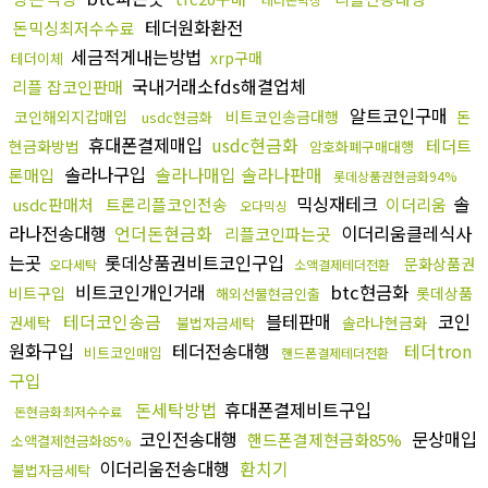
테더원화환전
돈믹싱최저수수료
세금적게내는방법
xrp구매
테더이체
국내거래소fds해결업체
리플 잡코인판매
알트코인구매
코인해외지갑매입
비트코인송금대행
돈
usdc현금화
휴대폰결제매입
usdc현금화
테더트
현금화방법
암호화폐구매대행
솔라나구입
솔라나매입 솔라나판매
론매입
롯데상품권현금화94%
믹싱재테크
솔
usdc판매처
트론리플코인전송
이더리움
오다믹싱
라나전송대행
언더돈현금화
이더리움클레식사
리플코인파는곳
는곳
롯데상품권비트코인구입
문화상품권
오다세탁
소액결제테더전환
비트코인개인거래
btc현금화
비트구입
롯데상품
해외선물현금인출
테더코인송금
블테판매
코인
권세탁
솔라나현금화
불법자금세탁
원화구입
테더전송대행
테더tron
비트코인매입
핸드폰결제테더전환
구입
돈세탁방법
휴대폰결제비트구입
돈현금화최저수수료
코인전송대행
문상매입
핸드폰결제현금화85%
소액결제현금화85%
이더리움전송대행
환치기
불법자금세탁