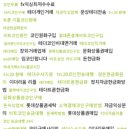
fx믹싱최저수수료
코인무통
테더개인거래
문상테더전송
자금믹싱업체
24시코인구매
trc20 판매
트론 리플코인판매
자금현금화문의
코인원화구입
비트코인환전
휴대폰결제비트코인구입
테더코인비대면거래
테더코인직거래
컬쳐랜드비트코인구입
장외거래업체
문화상품권매입
테더매입
문화상품권코인구입
밈코인팝니다
돈현금화
usdt매입
비트코인 카드구매
국내거래소fds출금시간
테더수사기관
trc20코인전송대행
검돈현금화문
trc20 판매
의
이더리움 리플
테더트론현금화
정치자금현금화방
테더매입
법
테더트론현금화
블랙테더코인구입
문화상품권코인구매
롯데상품권세탁
소액결제코인구매방법
자금믹싱문
돈믹싱업체
의
비트코인송금대행
롯데상품권매입
돈세탁방법
이더리움리플
코인 송금대행 24시
코인구매사이트
이더리움매입
테더수사기관
usdt판매대행
위챗페