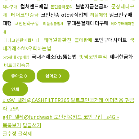
컬쳐랜드매입
불법자금현금화
문상테더구
라나구매
돈현금화문의
매
테더코인송금
코인전송 otc공식업체
밈코인구매
리플매입
대행
휴대폰결제테더구매
코인원화구입
리플송금업체
테더구매테더판
매
태더원화환전
코인구매사이트
국
블테판매
테더코인판매합니다
내거래소fds우회하는법
국내거래소fds뚫는법
빗썸코인추적
테더현금화
xrp판매 xrp매입
비트대리송금
좋아요
0
싫어요
0
인쇄
«
s9V_텔레@CASHFILTER365 알트코인퀵거래 이더리움 현금
화_z9A
g4P_텔레@fundwash 도난신용카드 코인구입 _s4G
»
목록보기
답글쓰기
글수정
글삭제