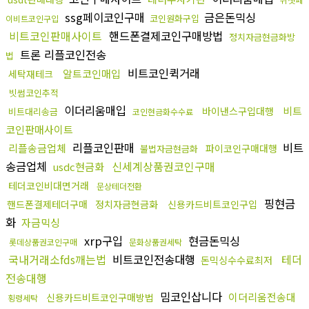
ssg페이코인구매
금은돈믹싱
코인원화구입
이비트코인구입
비트코인판매사이트
핸드폰결제코인구매방법
정치자금현금화방
트론 리플코인전송
법
비트코인퀵거래
알트코인매입
세탁재테크
빗썸코인추적
이더리움매입
비트
바이낸스구입대행
비트대리송금
코인현금화수수료
코인판매사이트
리플코인판매
비트
리플송금업체
파이코인구매대행
불법자금현금화
송금업체
신세계상품권코인구매
usdc현금화
테더코인비대면거래
문상테더전환
핑현금
핸드폰결제테더구매
정치자금현금화
신용카드비트코인구입
화
자금믹싱
xrp구입
현금돈믹싱
롯데상품권코인구매
문화상품권세탁
국내거래소fds깨는법
비트코인전송대행
테더
돈믹싱수수료최저
전송대행
밈코인삽니다
이더리움전송대
신용카드비트코인구매방법
횡령세탁