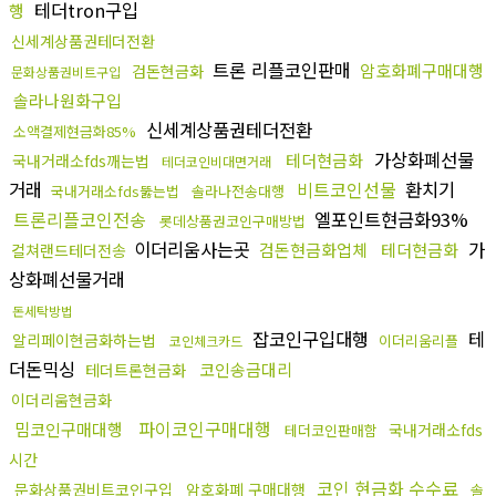
테더tron구입
행
신세계상품권테더전환
트론 리플코인판매
암호화폐구매대행
검돈현금화
문화상품권비트구입
솔라나원화구입
신세계상품권테더전환
소액결제현금화85%
가상화폐선물
테더현금화
국내거래소fds깨는법
테더코인비대면거래
거래
비트코인선물
환치기
국내거래소fds뚫는법
솔라나전송대행
트론리플코인전송
엘포인트현금화93%
롯데상품권코인구매방법
이더리움사는곳
가
검돈현금화업체
테더현금화
컬쳐랜드테더전송
상화폐선물거래
돈세탁방법
잡코인구입대행
테
알리페이현금화하는법
이더리움리플
코인체크카드
더돈믹싱
코인송금대리
테더트론현금화
이더리움현금화
파이코인구매대행
밈코인구매대행
국내거래소fds
테더코인판매함
시간
코인 현금화 수수료
문화상품권비트코인구입
암호화폐 구매대행
솔