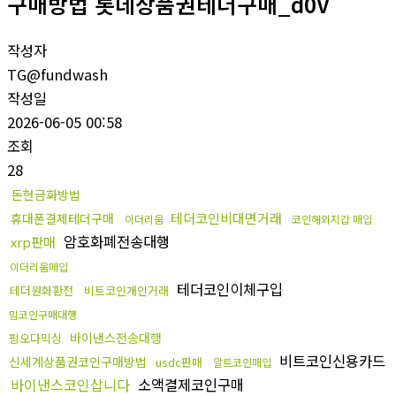
구매방법 롯데상품권테더구매_d0V
작성자
TG@fundwash
작성일
2026-06-05 00:58
조회
28
돈현금화방법
테더코인비대면거래
휴대폰결제테더구매
이더리움
코인해외지갑 매입
암호화폐전송대행
xrp판매
이더리움매입
테더코인이체구입
테더원화환전
비트코인개인거래
밈코인구매대행
바이낸스전송대행
핑오다믹싱
비트코인신용카드
신세계상품권코인구매방법
usdc판매
알트코인매입
바이낸스코인삽니다
소액결제코인구매