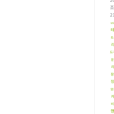
2
u
트
드
문
장
암
비