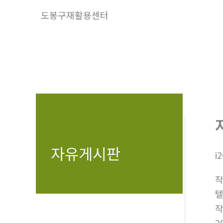
콘
도봉구재활용센터
텐
츠
로
건
너
뛰
기
자유게시판
i
텔
2