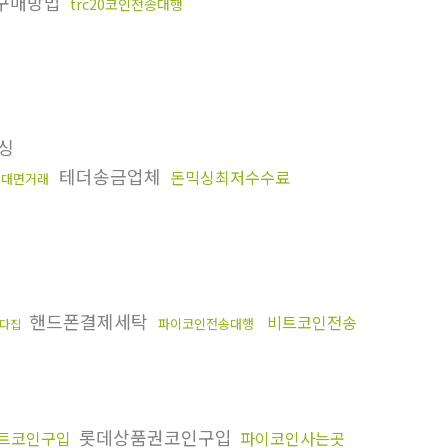
구매방법
trc20코인전송대행
싱
테더송금업체
돈믹싱최저수수료
비대면거래
핸드폰결제세탁
비트코인전송
파이코인전송대행
다집
롯데상품권코인구입
트코인구입
파이코인사는곳