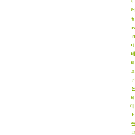
이
컬
u
테
테
테
코
비
대
코