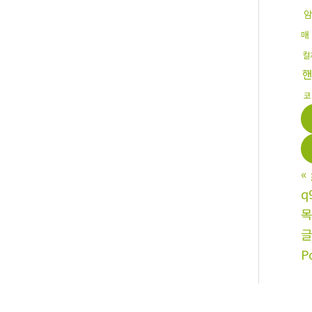
매
컬
코
«
q
P