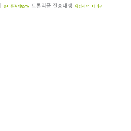
체
트론리플 전송대행
휴대폰결제85%
횡령세탁
테더구