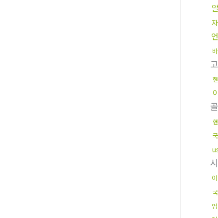
자
바
핸
핸
국
u
이
국
업