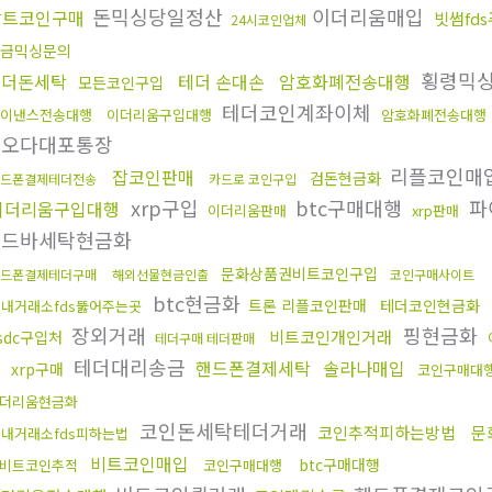
돈믹싱당일정산
이더리움매입
알트코인구매
빗썸fd
24시코인업체
금믹싱문의
횡령믹
언더돈세탁
테더 손대손
암호화폐전송대행
모든코인구입
테더코인계좌이체
이낸스전송대행
이더리움구입대행
암호화폐전송대행
고오다대포통장
리플코인매
잡코인판매
검돈현금화
드폰결제테더전송
카드로 코인구입
xrp구입
btc구매대행
파
이더리움구입대행
이더리움판매
xrp판매
골드바세탁현금화
문화상품권비트코인구입
드폰결제테더구매
해외선물현금인출
코인구매사이트
btc현금화
트론 리플코인판매
테더코인현금화
내거래소fds뚫어주는곳
장외거래
핑현금화
비트코인개인거래
sdc구입처
테더구매 테더판매
시
테더대리송금
핸드폰결제세탁
솔라나매입
xrp구매
코인구매대
더리움현금화
코인돈세탁테더거래
코인추적피하는방법
문
내거래소fds피하는법
비트코인매입
btc구매대행
비트코인추적
코인구매대행