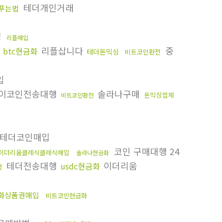
테더개인거래
s푸는법
싱
리플매입
리플삽니다
중
btc현금화
테더돈믹싱
비트코인환전
입
이코인전송대행
솔라나구매
돈믹싱업체
비트코인환전
테더코인매입
코인 구매대행 24
이더리움클레식클레식매입
솔라나현금화
테더전송대행
이더리움
usdc현금화
행
화상품권매입
비트코인현금화