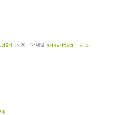
trc20 구매대행
인현금화
정치자금세탁방법
비트코인카
구매