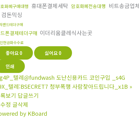
휴대폰결제세탁
비트송금업
암호화폐전송대행
암호화폐구매대행
검돈믹싱
쳐랜드테더구매
이더리움클레식사는곳
핸드폰결제테더구매
인현금화수수료
좋아요
0
싫어요
0
인쇄
g4P_텔레@fundwash 도난신용카드 코인구입 _s4G
9X_텔레:BSECRET7 청부폭행 사람찾아드립니다_x1B
»
목록보기
답글쓰기
글수정
글삭제
owered by KBoard