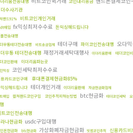
비트코인퀵거래
핸드폰결제코인
더리움전송대행
코인대리송금
테더수사기관
비트코인개인거래
쳐랜드91%
fx믹싱최저수수료
돈믹싱해드립니다
sdt매입
리플전송대행
테더구매
오다믹
파이코인전송대행
더무통테더전송대행
비트송금업체
재정거래세탁대행사
더무통 테더전송대행
테더코인
이더리움판매
이더리움파는곳
더코인판매
코인세탁최저수수료
인믹싱
휴대폰결제현금화85%
신용카드코인구매
테더개인거래
돈믹싱해드립니다
이더리움판매
자금현금화업체
btc현금화
컬쳐랜드코인구입
코인추적피하는방법
트매입
테더코인세탁
오
행
비트코인전송대행
usdc구입대행
솔라나현금화
가상화폐자금현금화
신용카드비
인돈현금화
btc현금화
빗썸코인추적