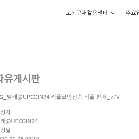
도봉구재활용센터
주요
자유게시판
2G_텔레@UPCOIN24 리플코인전송 리플 판매_z7V
작성자
레@UPCOIN24
작성일
026-06-05 02:18