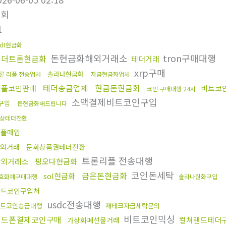
조회
1
sdt현금화
돈현금화해외거래소
tron구매대행
테더트론현금화
테더거래
xrp구매
솔라나현금화
론 리플 전송업체
자금현금화업체
테더송금업체
현금돈현금화
리플코인판매
비트코
코인 구매대행 24시
소액결제비트코인구입
구입
돈현금화해드립니다
상테더전환
리플매입
외거래
문화상품권테더전환
트론리플 전송대행
장외거래소
핑오다현금화
코인돈세탁
금은돈현금화
sol현금화
호화폐구매대행
솔라나원화구입
카드코인구입처
usdc전송대행
트코인송금대행
재테크자금세탁문의
비트코인믹싱
핸드폰결제코인구매
컬쳐랜드테더
가상화폐선물거래