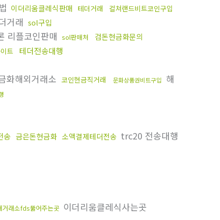
방법
이더리움클레식판매
테더거래
컬쳐랜드비트코인구입
더거래
sol구입
론 리플코인판매
검돈현금화문의
sol판매처
테더전송대행
사이트
금화해외거래소
해
코인현금직거래
문화상품권비트구입
행
trc20 전송대행
전송
금은돈현금화
소액결제테더전송
이더리움클레식사는곳
내거래소fds뚫어주는곳