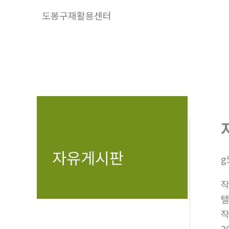
콘
도봉구재활용센터
텐
츠
로
건
너
뛰
기
자유게시판
g
텔
2