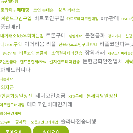
ron구매대행
장외거래소
암호화폐구매대행
코인 손대손
비트코인구입
xrp판매
컬쳐랜드코인구입
usd
카드로테더코인매입
상품권매입
트론구매
돈현금화
내거래소fds우회하는법
신용
횡령세탁
장외거래
이더리움 리플
리플코인파는
더tron구입
신용카드코인구매방법
장외거래
비트코인 현금화
소액결제테더전송
더송금업체
세무조사피하는
돈현금화안전업체
세
컬쳐랜드테더전송
코인현금화
핸드폰결제85%
금화해드립니다
더돈세탁
해외자금
테더코인송금
돈현금화당일정산
돈세탁당일정산
xrp구매
테더코인비대면거래
이코인구매대행
화상품권세탁
솔라나전송대행
핑세탁
rc20구매
모든코인 고가매입
좋아요
0
싫어요
0