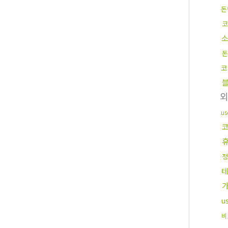
돈
코
돈
코
u
정
테
u
비