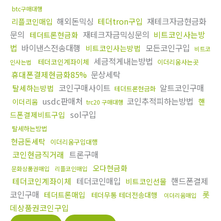
btc구매대행
해외돈믹싱
테더tron구입
재테크자금현금화
리플코인매입
문의
재테크자금믹싱문의
비트코인사는방
테더트론현금화
법
바이낸스전송대행
모든코인구입
비트코인사는방법
비트코
세금적게내는방법
테더코인계좌이체
이더리움사는곳
인사는법
휴대폰결제현금화85%
문상세탁
코인구매사이트
알트코인구매
탈세하는방법
테더트론현금화
usdc판매처
코인추적피하는방법
핸
이더리움
trc20 구매대행
sol구입
드폰결제비트구입
탈세하는방법
현금돈세탁
이더리움구입대행
코인현금직거래
트론구매
오다현금화
문화상품권매입
리플코인매입
테더코인계좌이체
테더코인매입
핸드폰결제
비트코인선물
코인구매
롯
테더트론매입
테더무통 테더전송대행
이더리움매입
데상품권코인구입