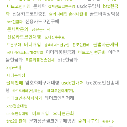
돈세탁
usdc구입처
btc현금
비트코인매입
컬쳐랜드코인구입
화
신용카드코인충전
골드바믹싱믹싱
솔라나매입 솔라나판매
신용카드코인구매
btc현금화
돈세탁문의
금은돈세탁
신용카드코인대행
오다집수수료
테더매입
불법자금세탁
트론구매
잡코인판매
블랙테더코인구입
이더리움현금화
이더리
비트코인현금화
국내거래소fds해결방법
움현금화
btc현금화
트론리플전송업체
xrp구매
테더돈믹싱
블테판매
암호화폐구매대행
usdc판매처
trc20코인전송대
행
테더코인이체구입
카드로테더구입하는법
테더코인직거래
테더코인추척피하기
xrp전송대행
비트매입
오다현금화
usdc전송대행
trc20 판매
문화상품권코인구매방법
솔라나구입
핑돈믹싱