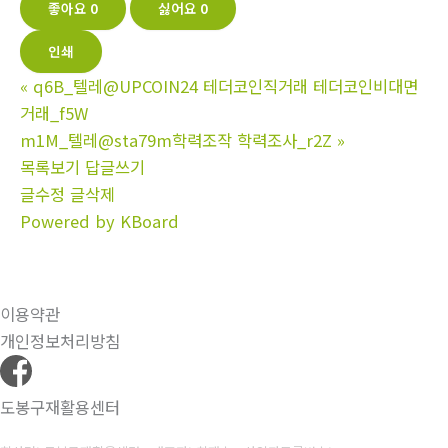
좋아요
0
싫어요
0
인쇄
«
q6B_텔레@UPCOIN24 테더코인직거래 테더코인비대면
거래_f5W
m1M_텔레@sta79m학력조작 학력조사_r2Z
»
목록보기
답글쓰기
글수정
글삭제
Powered by KBoard
이용약관
개인정보처리방침
도봉구재활용센터