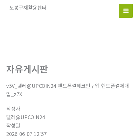
콘
도봉구재활용센터
텐
Mai
츠
로
Men
건
너
뛰
기
자유게시판
v5V_텔레@UPCOIN24 핸드폰결제코인구입 핸드폰결제매
입_z7X
작성자
텔레@UPCOIN24
작성일
2026-06-07 12:57