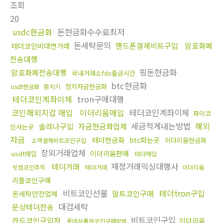
조회
20
usdc현금화
돈현금화수수료최저
돈세탁문의
핸드폰결제비트구입
암호화폐
테더코인비대면거래
전송대행
핑돈현금화
암호화폐전송대행
국내거래소fds출금시간
btc현금화
정치자금현금화
usdt현금화
환치기
테더코인계좌이체
tron구매대행
코인해외지갑 매입
이더리움매입
테더코인계좌이체
파이코
세금적게내는방법
해외
솔라나구입
자금현금화업체
인사는곳
자금
테더현금화
btc파는곳
이더리움현금화
소액결제비트코인구입
장외거래업체
이더리움판매
usdt매입
테더매입
재정거래믹싱대행사
테더거래
빗썸코인추적
테더거래
이더리움
리플코인구매
비트코인선물
테더tron구입
알트코인구매
돈세탁안전업체
대검세탁
문상테더전송
비트코인구입
카드코인구입처
이더리움
롯데상품권코인구매방법