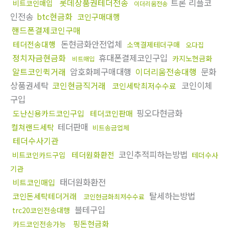
롯데상품권테더전송
트론 리플코
비트코인매입
이더리움전송
인전송
btc현금화
코인구매대행
핸드폰결제코인구매
돈현금화안전업체
테더전송대행
소액결제테더구매
오다집
정치자금현금화
휴대폰결제코인구입
카지노현금화
비트매입
알트코인퀵거래
암호화폐구매대행
이더리움전송대행
문화
상품권세탁
코인현금직거래
코인이체
코인세탁최저수수료
구입
핑오다현금화
도난신용카드코인구입
테더코인판매
테더판매
컬쳐랜드세탁
비트송금업체
테더수사기관
코인추적피하는방법
테더원화환전
비트코인카드구입
테더수사
기관
태더원화환전
비트코인매입
탈세하는방법
코인돈세탁테더거래
코인현금화최저수수료
블테구입
trc20코인전송대행
핑돈현금화
카드코인전송가능