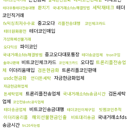
세탁재테크
테더
환치기
국내거래소fds해결방법
테더무통테더전송대행
코인직거래
중고오다
fx믹싱최저수수료
리플전송대행
코인체크카드
테더코인매입
테더원화환전
가상화폐선물거래
파이코인
오다믹싱
중고오다대포통장
국내거래소fds해결방법
테더송금업체
tron구입
비트코인체크카드
오다집
트론리플전송업
솔라나판매
코인체크카드
체
이더리움매입
검돈현금화
트론리플코인판매
usdc현금화
자금현금화업체
언더돈세탁
자금현금화업체
트론리플전송업체
검돈세탁
국내거래소fds송금시간
돈세탁업체
업체
코인전송otc공식업체
비트코인송금대행
테더송금업체
빗썸코인추적
테더코인이체구입
해외선물현금인출
국내거래소fds
이더리움리플
비트대리송금
송금시간
trc20사는법