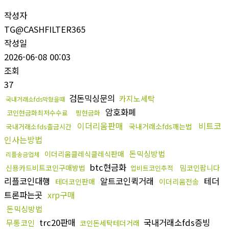
작성자
TG@CASHFILTER365
작성일
2026-06-08 00:03
조회
37
검돈믹싱문의
카지노세탁
국내거래소fds막혔을때
암호화폐
코인현금화최저수수료
핑현금화
이더리움판매
비트코
국내거래소fds깨는법
국내거래소fds출금시간
인사는방법
돈믹싱방법
이더리움클레식클레식판매
리플송금업체
btc현금화
신용카드비트코인구매방법
밈코인팝니다
업비트코인추적
리플코인대행
알트코인퀵거래
테더
테더코인판매
이더리움전송
트론파는곳
xrp구매
돈믹싱방법
trc20판매
국내거래소fds증빙
무통코인
코인돈세탁테더거래