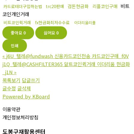
비트
검돈현금화
리플코인구매
카드로테더구입하는법
trc20판매
코인개인거래
비트코인퀵거래
fx현금화최저수수료
이더리움리플
좋아요
0
싫어요
0
인쇄
«
j6U_텔레@fundwash 신용카드코인전송 카드코인구매_f0V
j1Q_텔레@CASHFILTER365 알트코인퀵거래 이더리움 현금화
_j1N
»
목록보기
답글쓰기
글수정
글삭제
Powered by KBoard
이용약관
개인정보처리방침
도봉구재활용센터