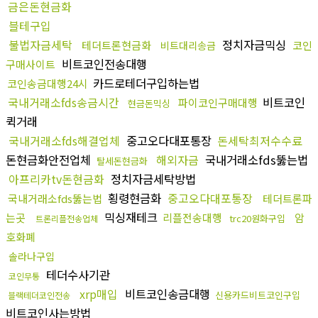
금은돈현금화
블테구입
불법자금세탁
정치자금믹싱
테더트론현금화
코인
비트대리송금
비트코인전송대행
구매사이트
카드로테더구입하는법
코인송금대행24시
국내거래소fds송금시간
비트코인
파이코인구매대행
현금돈믹싱
퀵거래
국내거래소fds해결업체
중고오다대포통장
돈세탁최저수수료
돈현금화안전업체
해외자금
국내거래소fds뚫는법
탈세돈현금화
아프리카tv돈현금화
정치자금세탁방법
횡령현금화
중고오다대포통장
국내거래소fds뚫는법
테더트론파
믹싱재테크
는곳
리플전송대행
암
trc20원화구입
트론리플전송업체
호화폐
솔라나구입
테더수사기관
코인무통
xrp매입
비트코인송금대행
신용카드비트코인구입
블랙테더코인전송
비트코인사는방법