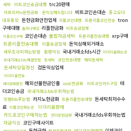
trc20판매
비트코인송금대행
세탁
비트코인손대손
중고오다
아프리카tv돈현금화
돈믹싱해드립니다
돈현금화안전업체
tron
대포통장
리플코인대행
트론리플코인전송
구매대행
리플현금화
비트송금업체
솔라나매입
코인손대손
불법자금세탁
xrp구매
트론리플전송대행
리플코인구매
트론리플전송대행
돈믹싱해외거래소
리플송금업체
국내거래소fds시간
세무조사피하는방법
횡령믹싱
이더리움파는곳
코인전송대행
해외돈세탁
국내거래소fds해결방법
핑세탁
돈세탁당일정산
검돈믹싱업체
이더리움전송
해외선물현금인출
테
usdc현금화
비트코인카드구입
태더원화환전
더코인송금
국내거래소fds우회하는법
카지노현금화
돈세탁최저수수
빗썸fds푸는법
트론리플전송대행
료
이더리움판매
리플코인파는곳
카드로코인구매하는법
국내거래소fds우회하는법
언더돈현금화
자금믹싱
코인구매사이트
돈현금화
이체코인
테더코인판매함
탈세돈현금화
테더코인직거래