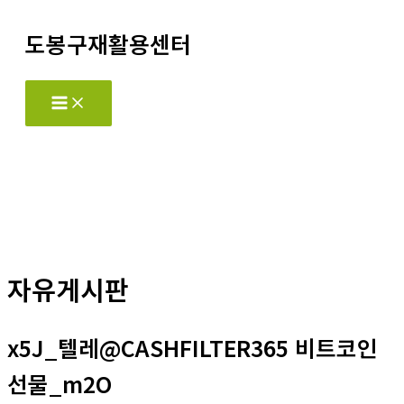
콘
도봉구재활용센터
텐
츠
로
Main
Menu
건
너
뛰
기
자유게시판
x5J_텔레@CASHFILTER365 비트코인
선물_m2O