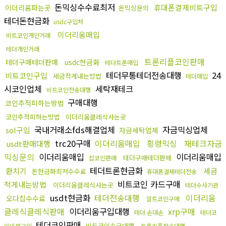
돈믹싱수수료최저
휴대폰결제비트구입
이더리움파는곳
돈믹싱문의
테더돈현금화
usdc구입처
이더리움매입
비트코인개인거래
테더개인거래
트론리플코인판매
테더구매테더판매
usdc현금화
테더트론매입
테더무통테더전송대행
24
비트코인구입
세금적게내는방법
테더매입
시코인업체
세탁재테크
비트코인전송대행
구매대행
코인추적피하는방법
코인추적피하는방법
이더리움클레식사는곳
국내거래소fds해결업체
자금믹싱업체
sol구입
자금세탁업체
trc20구매
이더리움매입
횡령믹싱
재테크자금
usdt판매대행
믹싱문의
이더리움매입
이더리움매입
테더구매테더판매
잡코인판매
테더트론현금화
환치기
세금
돈현금화최저수수료
휴대폰결제테더전송
비트코인 카드구매
적게내는방법
이더리움클레식사는곳
테더수사기관
usdt현금화
테더전송대행
이더리움
오다집수수료
알트코인구매
클레식클레식판매
이더리움구입대행
xrp구매
테더 손대손
테더코
테더코인판매
비트코인송금대행
인이체구입
트론리플전송대행