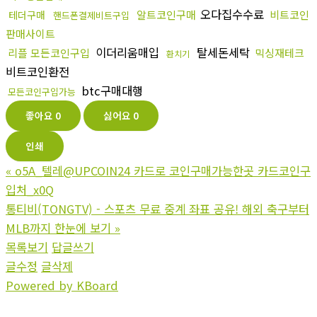
오다집수수료
알트코인구매
비트코인
테더구매
핸드폰결제비트구입
판매사이트
이더리움매입
탈세돈세탁
리플 모든코인구입
믹싱재테크
환치기
비트코인환전
btc구매대행
모든코인구입가능
좋아요
0
싫어요
0
인쇄
«
o5A_텔레@UPCOIN24 카드로 코인구매가능한곳 카드코인구
입처_x0Q
통티비(TONGTV) - 스포츠 무료 중계 좌표 공유! 해외 축구부터
MLB까지 한눈에 보기
»
목록보기
답글쓰기
글수정
글삭제
Powered by KBoard