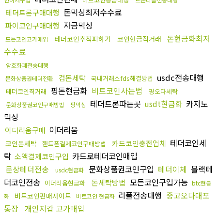
돈믹싱최저수수료
테더트론구매대행
자금믹싱
파이코인구매대행
돈현금화최저
테더코인추척피하기
코인현금직거래
모든코인고가매입
수수료
암호화폐전송대행
usdc전송대행
검돈세탁
국내거래소fds해결방법
문화상품권테더전환
핑돈현금화
비트코인사는법
테더코인직거래
핑오다세탁
테더트론파는곳
usdt현금화
카지노
문화상품권코인구매방법
핑믹싱
믹싱
이더리움
이더리움구매
테더코인세
카드코인충전업체
코인돈세탁
핸드폰결제코인구매방법
탁
카드로테더코인매입
소액결제코인구입
문상테더전송
문화상품권코인구입
테더이체
블랙테
usdc현금화
더코인전송
모든코인구입가능
돈세탁방법
이더리움현금화
btc현금
리플전송대행
중고오다대포
비트코인판매사이트
화
비트코인 현금화
통장
개인지갑 고가매입