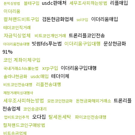
usdc판매처
리플매입
세무조사피하는방법
블테구입
돈믹싱방법
이더리움
컬쳐랜드비트구입
검돈현금화업체
이더리움매입
sol구입
테더코인직거래
자금믹싱업체
트론리플코인전송
비트코인개인거래
빗썸fds푸는법
이더리움구입대행
문상현금화
이더리움전송대행
91%
코인 계좌이체구입
xrp구입
이더리움구입대행
국내거래소fds뚫는법
테더이체
usdc매입
솔라나현금화
리플전송대행
비트코인전송대행
재정거래믹싱대행사
세무조사피하는방법
트론리플
돈현금화해외거래소
모든코인현금화
전송업체
코인송금대리
오다집
탈세돈세탁
파이코인전송대행
업비트코인추적
컬쳐랜드코인구매방법
비트송금업체