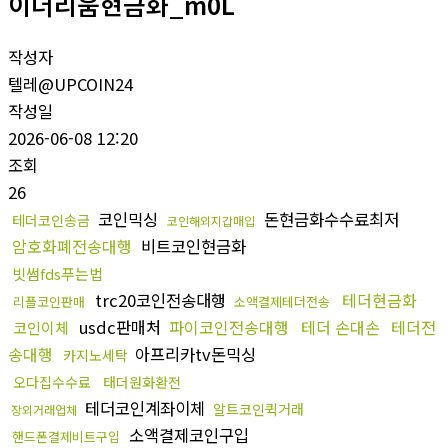
이더리움현금화_m0L
작성자
텔레@UPCOIN24
작성일
2026-06-08 12:20
조회
26
코인믹싱
돈현금화수수료최저
테더코인송금
코인해외지갑매입
암호화폐전송대행
비트코인현금화
빗썸fds푸는법
trc20코인전송대행
테더현금화
리플코인판매
소액결제테더전송
usdc판매처
파이코인전송대행
테더 손대손
테더전
코인이체
송대행
아프리카tv돈믹싱
카지노세탁
오다집수수료
태더원화환전
테더코인계좌이체
알트코인퀵거래
장외거래업체
소액결제코인구입
핸드폰결제비트구입