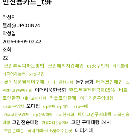
인신용카드_t9F
작성자
텔레@UPCOIN24
작성일
2026-06-09 02:42
조회
22
코인추적피하는방법
코인해외지갑매입
usdc구입처
카드로테
xrp구입
더구입하는법
롯데상품권테더구매
돈현금화
테더코인매입
이더리움현금화
소
이더리움현금화
핸드폰결제현금화85%
비트
액결제코인구매방법
코인환전
리플코인판매
이더리움구입대행
테더코인세탁
오다집
usdc구입처
xrp구매
xrp판매 xrp매입
파이코인구매대행
sol현금화
리플전송
카드코인구입처
xrp전송대행
코인전송대행
코인 구매대행 24시
대행
가상화폐선물거래
테더거래
코인 손대손
국내거래소fds뚫어주는곳