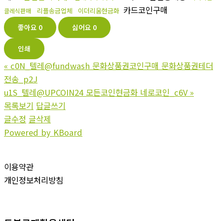
카드코인구매
리플송금업체
이더리움현금화
클레식판매
좋아요
0
싫어요
0
인쇄
«
c0N_텔레@fundwash 문화상품권코인구매 문화상품권테더
전송_p2J
u1S_텔레@UPCOIN24 모든코인현금화 네로코인_c6V
»
목록보기
답글쓰기
글수정
글삭제
Powered by KBoard
이용약관
개인정보처리방침