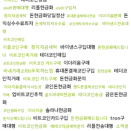
리플현금화
usdt판매대행
usdc구입처
돈현금화당일정산
돈
정치자금세탁
이더리움판매
휴대폰결제테더전송
믹싱수수료최저
돈세탁최저수수료
바이낸스전송대
코인세탁최저수수료
행
비트코인매입
정치자금세탁
바이낸스구입대행
리플코인구매
돈현금화해드립니
테더코인매입
비트코인퀵거래
다
이더리움구매
비트코인 카드구매
모든코인현금화
국내거래소fds우회하는법
휴대폰결제코인구입
테더코
핑현금화
인직거래
돈현금화문의
비트코인 카드구매
코인돈현금화
이더리움클레식사는곳
핸드폰결제코인구매
테더코인직
업비트코인추적
금은돈현금
테더코인송금
골드바세탁현금화
거래
화
솔라나현금화
이더리움
코인원화구입
비트코인카드구입
tron구
돈현금화해드립니다
돈믹싱해드립니다
매대행
리플전송대행
비트코인현금화
소액결
재테크자금세탁문의