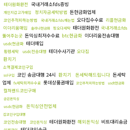
국내거래소fds증빙
테더원화환전
돈현금화업체
정치자금세탁방법
개인지갑고가매입
오다집수수료
리플현금화
코인추적피하는방법
국내거래소fds깨는법
태더원화환전
이더리움매입
국내거래소fds
핑오다세탁
솔라나현금화
돈믹싱최저수수료
btc현금화
이더리움전송대행
뚫어주는곳
테더매입
usdc현금화
테더수사기관
오다집
횡령세탁
usdc전송대행
환치기
소액결제코인구입
코인 송금대행 24시
환치기
돈세탁해드립니다
돈세탁
sol구입
업체
롯데상품권매입
fx세탁최저수수료
코인추적피하는방법
usdt현금화
컬쳐랜드코인구매
금은돈믹싱
돈믹싱안전업체
usdc현금화
잡코인구입대행
테더원화환전
해외돈믹싱
비트대리송금
코인전송대행
코인돈믹싱
테더코인송금
이체코인