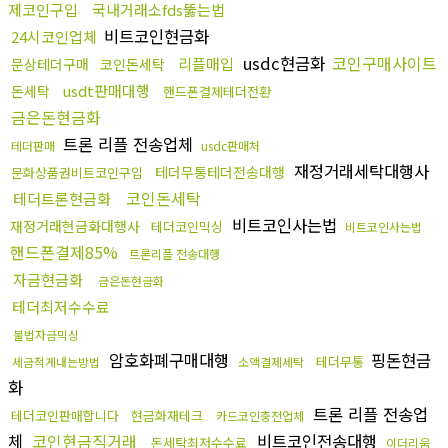
제코인구입
국내거래소fds뚫는법
비트코인현금화
24시코인업체
usdc현금화
코인구매사이트
리플매입
문상테더구매
코인돈세탁
usdt판매대행
돈세탁
핸드폰결제테더전환
금은돈현금화
트론 리플 전송업체
테더판매
usdc판매처
재정거래세탁대행사
테더무통테더전송대행
문화상품권비트코인구입
코인돈세탁
테더트론현금화
비트코인사는법
재정거래현금화대행사
테더코인믹싱
비트코인사는법
핸드폰결제85%
트론리플 전송대행
자금현금화
금은돈현금화
테더최저수수료
불법자금믹싱
암호화폐구매대행
핑돈현금
테더무통
세금적게내는방법
소액결제세탁
화
트론 리플 전송업
테더코인판매합니다
현금화재테크
카드코인충전업체
체
코인현금직거래
비트코인전송대행
돈세탁최저수수료
이더리움