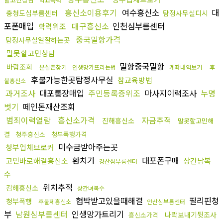
흥신소이용후기
여수흥신소
대
충청도심부름센터
탐정사무실디시
포폰매입
대구흥신소
인천심부름센터
학력위조
중국밀항가격
탐정사무실일잘하는곳
말못할고민상담
밀항중국밀항
바람조회
분실폰찾기
인생망가뜨리는법
계좌내역보기
후
후불가능한곳탐정사무실
참교육방법
불흥신소
과거조사
대포통장매입
주민등록증위조
마사지이력조사
누명
벗기
떼인돈재산조회
범죄이력열람
흥신소가격
자금추적
진해흥신소
말못할고민해
결
청주흥신소
청부폭행가격
미수금받아주는곳
청부업체브로커
환치기
대포폰구매
고민바로해결흥신소
상간남복
경산심부름센터
수
위치추적
김해흥신소
상간녀복수
협박받고있을때해결
필리핀청
청부폭행
후불제흥신소
안산심부름센터
부
남원심부름센터
인생망가트리기
나락보내기뒷조사
흥신소가격