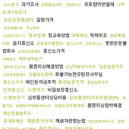
과거조사
유포협박받을때
나락
cctv분석
유흥출입내역
안양흥신소
보내기뒷조사
군포심부름센터
밀항가격
청부폭행비용
학교폭력
청부업체
참교육방법
학력위조
카톡해킹
청부폭행
인생망가트리기
음지흥신소
못받은돈불
비용
군포심부름센터
진도흥신소
흥신소가격
법회수
흥신소가격
논산심부름센터
계좌내역보기
학력위조
몸캠피싱해결방법
일본밀항가격
도난차량위치추적
협박받고있어요
후불가능한곳탐정사무실
선불유심판매
안성심부름센터
떼인돈자금추적
중국밀항가격
흥신소가격
중국밀항가격
안성흥신소
누명벗기
비밀보장흥신소
누명씌우기
심부름센터상담비용
심부름센터의뢰위험성0%
후
몸캠피싱협박해결
강원도심부름센터
불가능
운행정지차량찾아주는곳
떼인돈불법회수
재판증거삭제
채권차량찾는법
휴대폰해킹
말못
떼인돈받아주는곳
광주흥신소
청부업체브로커
할고민상담
학교폭력