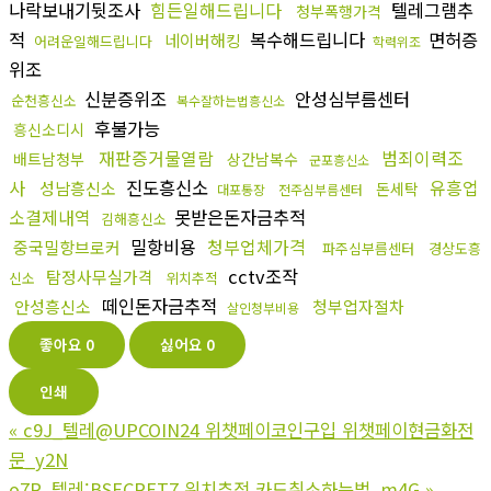
나락보내기뒷조사
힘든일해드립니다
텔레그램추
청부폭행가격
적
복수해드립니다
면허증
네이버해킹
어려운일해드립니다
학력위조
위조
신분증위조
안성심부름센터
순천흥신소
복수잘하는법흥신소
후불가능
흥신소디시
재판증거물열람
범죄이력조
배트남청부
상간남복수
군포흥신소
사
진도흥신소
유흥업
성남흥신소
돈세탁
대포통장
전주심부름센터
소결제내역
못받은돈자금추적
김해흥신소
밀항비용
청부업체가격
중국밀항브로커
파주심부름센터
경상도흥
cctv조작
탐정사무실가격
신소
위치추적
떼인돈자금추적
안성흥신소
청부업자절차
살인청부비용
좋아요
0
싫어요
0
인쇄
«
c9J_텔레@UPCOIN24 위챗페이코인구입 위챗페이현금화전
문_y2N
o7R_텔레:BSECRET7 위치추적 카드취소하는법_m4G
»