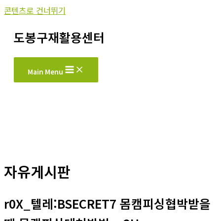
콘텐츠로 건너뛰기
도봉구재활용센터
Main Menu
자유게시판
r0X_텔레:BSECRET7 몸캠피싱협박받을