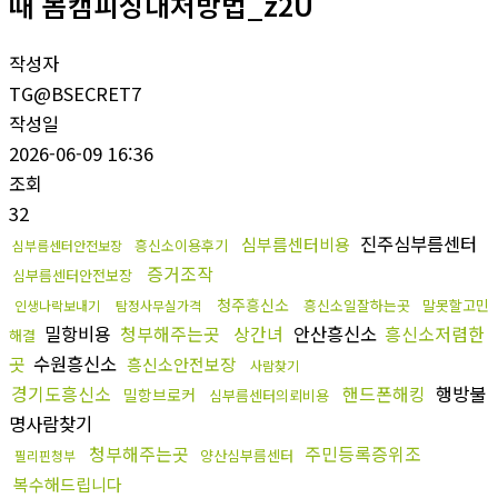
때 몸캠피싱대처방법_z2U
작성자
TG@BSECRET7
작성일
2026-06-09 16:36
조회
32
진주심부름센터
심부름센터비용
흥신소이용후기
심부름센터안전보장
증거조작
심부름센터안전보장
청주흥신소
흥신소일잘하는곳
말못할고민
인생나락보내기
탐정사무실가격
밀항비용
청부해주는곳
상간녀
안산흥신소
흥신소저렴한
해결
곳
수원흥신소
흥신소안전보장
사람찾기
경기도흥신소
핸드폰해킹
행방불
밀항브로커
심부름센터의뢰비용
명사람찾기
청부해주는곳
주민등록증위조
양산심부름센터
필리핀청부
복수해드립니다