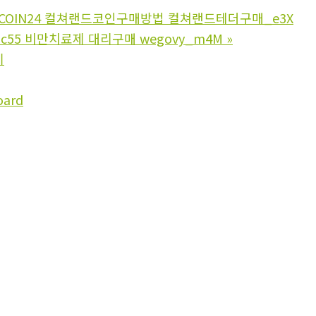
PCOIN24 컬쳐랜드코인구매방법 컬쳐랜드테더구매_e3X
mc55 비만치료제 대리구매 wegovy_m4M
»
기
oard
관리자
]