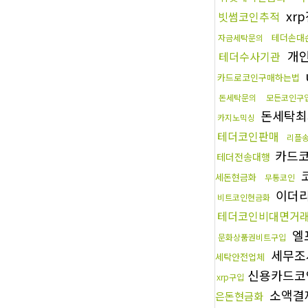
xr
빗썸코인추적
테더손대
자금세탁문의
개
테더수사기관
카드로코인구매하는법
돈세탁문의
모든코인구
돈세탁최
카지노믹싱
테더코인판매
리플
카드
테더전송대행
세돈현금화
무통코인
이더
비트코인현금화
테더코인비대면거
엘
문화상품권비트구입
세무조
세탁안전업체
신용카드코
xrp구입
소액결
은돈현금화