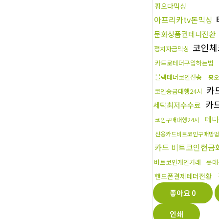
핑오다믹싱
아프리카tv돈믹싱
문화상품권테더전환
코인체
정치자금믹싱
카드로테더구입하는법
블랙테더코인전송
핑오
카
코인송금대행24시
카
세탁최저수수료
테더
코인구매대행24시
신용카드비트코인구매방
카드 비트코인현금
비트코인개인거래
롯데
핸드폰결제테더전환
좋아요
0
인쇄