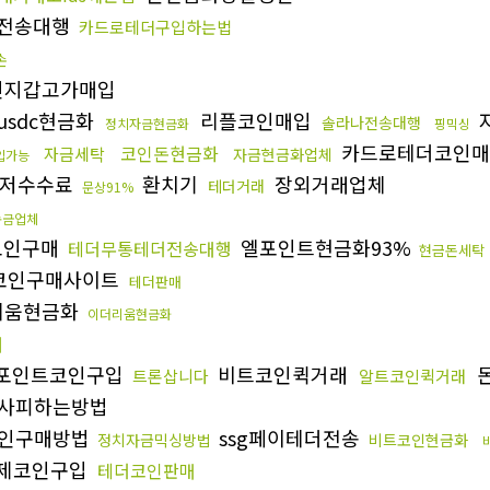
p전송대행
카드로테더구입하는법
손
인지갑고가매입
usdc현금화
리플코인매입
솔라나전송대행
정치자금현금화
핑믹싱
카드로테더코인매
코인돈현금화
자금세탁
자금현금화업체
입가능
저수수료
환치기
장외거래업체
테더거래
문상91%
송금업체
코인구매
엘포인트현금화93%
테더무통테더전송대행
현금돈세탁
코인구매사이트
테더판매
리움현금화
이더리움현금화
래
포인트코인구입
비트코인퀵거래
트론삽니다
알트코인퀵거래
사피하는방법
인구매방법
ssg페이테더전송
정치자금믹싱방법
비트코인현금화
제코인구입
테더코인판매