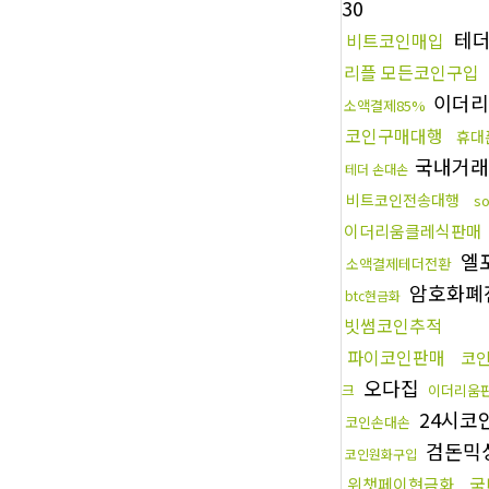
30
테
비트코인매입
리플 모든코인구입
이더리
소액결제85%
코인구매대행
휴대
국내거래
테더 손대손
비트코인전송대행
s
이더리움클레식판매
엘
소액결제테더전환
암호화폐
btc현금화
빗썸코인추적
파이코인판매
코
오다집
크
이더리움
24시코
코인손대손
검돈믹
코인원화구입
국
위챗페이현금화