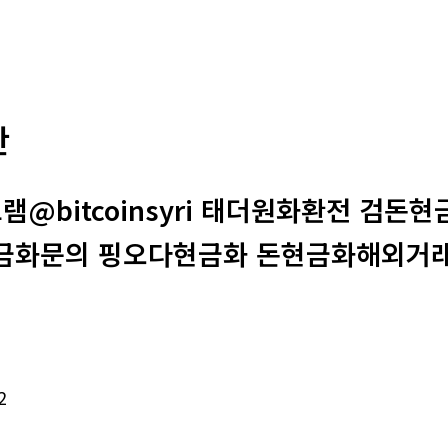
판
그램@bitcoinsyri 태더원화환전 검
금화문의 핑오다현금화 돈현금화해외거래
2