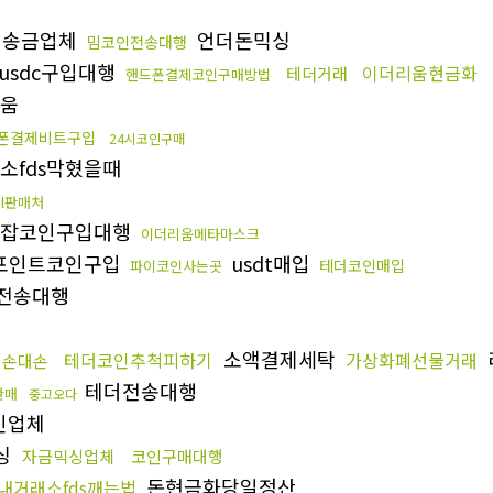
더송금업체
언더돈믹싱
밈코인전송대행
usdc구입대행
이더리움현금화
테더거래
핸드폰결제코인구매방법
움
폰결제비트구입
24시코인구매
소fds막혔을때
ol판매처
잡코인구입대행
이더리움메타마스크
포인트코인구입
usdt매입
테더코인매입
파이코인사는곳
전송대행
소액결제세탁
테더코인추척피하기
가상화폐선물거래
인손대손
테더전송대행
판매
중고오다
인업체
싱
자금믹싱업체
코인구매대행
돈현금화당일정산
내거래소fds깨는법