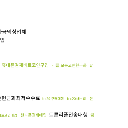
자금믹싱업체
입
휴대폰결제비트코인구입
리플 모든코인현금화
탈
돈현금화최저수수료
trc20사는법
돈
trc20 구매대행
트론리플전송대행
금
핸드폰결제매입
비트코인매입