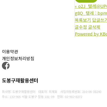
«
o2J_텔레@U
g8Q_텔레 : bp
목록보기
답글쓰
글수정
글삭제
Powered by KB
이용약관
개인정보처리방침
도봉구재활용센터
회사명: 도봉구재활용센터 대표자: 최재호
사업자등록번호: 210-06-38240
주소: 132-905 서울 도봉구 창동 181-39
전화: 02-902-8272
Copyright © 2025 도봉구재활용센터. All rights reserved.
Created by
Yescall.com
[