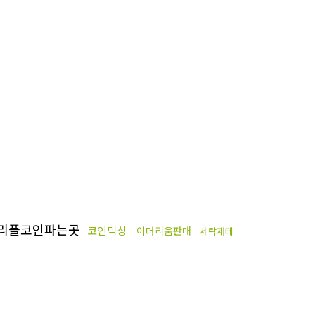
리플코인파는곳
코인믹싱
이더리움판매
세탁재테