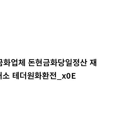
돈현금화업체 돈현금화당일정산 재
소 테더원화환전_x0E