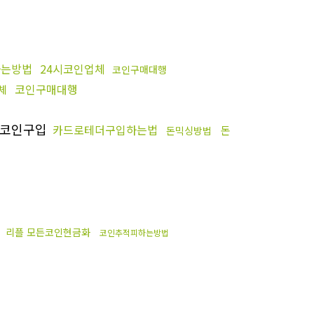
하는방법
24시코인업체
코인구매대행
코인구매대행
체
코인구입
카드로테더구입하는법
돈
돈믹싱방법
리플 모든코인현금화
코인추적피하는방법