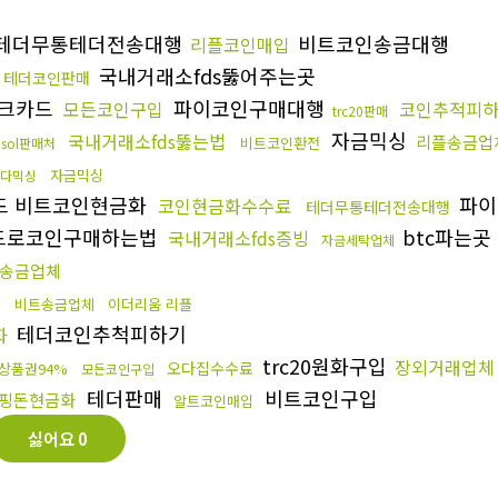
테더무통테더전송대행
비트코인송금대행
리플코인매입
국내거래소fds뚫어주는곳
테더코인판매
크카드
파이코인구매대행
모든코인구입
코인추적피
trc20판매
자금믹싱
국내거래소fds뚫는법
리플송금업
비트코인환전
sol판매처
자금믹싱
다믹싱
드 비트코인현금화
파이
코인현금화수수료
테더무통테더전송대행
드로코인구매하는법
btc파는곳
국내거래소fds증빙
자금세탁업체
송금업체
비트송금업체
이더리움 리플
법
테더코인추척피하기
화
trc20원화구입
장외거래업체
오다집수수료
상품권94%
모든코인구입
테더판매
비트코인구입
핑돈현금화
알트코인매입
싫어요
0