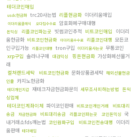
테더코인매입
trc20사는법
리플현금화
이더리움매입
usdc현금화
암호화폐구매대행
이더리움클레식
오다집수수료
빗썸코인추적
비트코인매입
이더리
리플코인파는곳
돈믹싱
움현금화
모든코
비트코인현금화
리플코인대행
이더리움수수료
인구입가능
tron구입
무통코인
이더리움사는곳
리플코인대행
xrp구입
솔라나구매
핑돈현금화
가상화폐선물거
대검믹싱
래
컬쳐랜드세탁
문화상품권세탁
비트코인현금화
해외선물현금
카지노현금화
인출
재테크자금현금화문의
세무조사피하는방법
돈믹
테더개인지갑
싱업체
테더코인계좌이체
파이코인판매
비트대리
비트코인개인거래
국
송금
비트대리송금
리플코인파는곳
코인돈믹싱
자금현금화
내거래소fds깨는법
이더리
코인원화구입
비트코인전송대행
움판매
테더매입