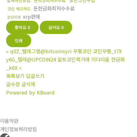
모든코인구입
탈세하는방법
돈믹싱최저수수료
돈현금화최저수수료
코인 체크카드
xrp판매
코인이체
좋아요
0
싫어요
0
인쇄
«
q0Z_텔레그램@bitcoinsyri 무통코인 코인무통_t7X
y6G_텔레@UPCOIN24 알트코인퀵거래 이더리움 현금화
_k6X
»
목록보기
답글쓰기
글수정
글삭제
Powered by KBoard
이용약관
개인정보처리방침