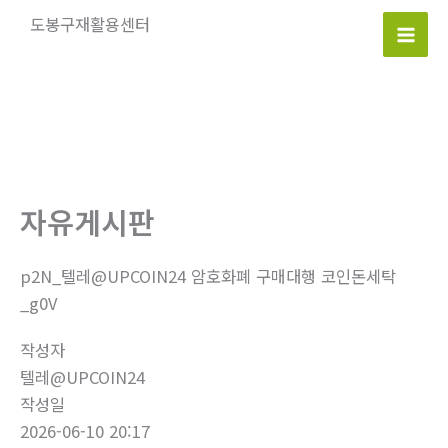
콘
도봉구재활용센터
텐
Mai
츠
로
Men
건
너
뛰
기
자유게시판
p2N_텔레@UPCOIN24 암호화폐 구매대행 코인돈세탁
_g0V
작성자
텔레@UPCOIN24
작성일
2026-06-10 20:17