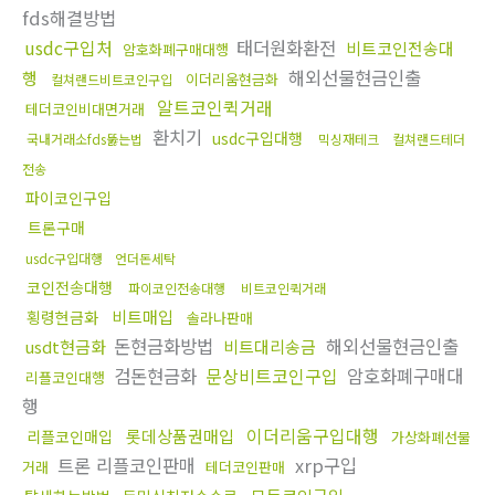
fds해결방법
usdc구입처
태더원화환전
비트코인전송대
암호화폐구매대행
해외선물현금인출
행
이더리움현금화
컬쳐랜드비트코인구입
알트코인퀵거래
테더코인비대면거래
환치기
usdc구입대행
국내거래소fds뚫는법
믹싱재테크
컬쳐랜드테더
전송
파이코인구입
트론구매
usdc구입대행
언더돈세탁
코인전송대행
파이코인전송대행
비트코인퀵거래
비트매입
횡령현금화
솔라나판매
돈현금화방법
해외선물현금인출
usdt현금화
비트대리송금
검돈현금화
문상비트코인구입
암호화폐구매대
리플코인대행
행
이더리움구입대행
롯데상품권매입
리플코인매입
가상화폐선물
트론 리플코인판매
xrp구입
거래
테더코인판매