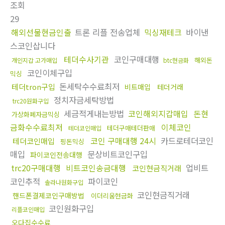
조회
29
해외선물현금인출
트론 리플 전송업체
믹싱재테크
바이낸
스코인삽니다
테더수사기관
코인구매대행
해외돈
개인지갑 고가매입
btc현금화
코인이체구입
믹싱
돈세탁수수료최저
테더tron구입
비트매입
테더거래
정치자금세탁방법
trc20원화구입
세금적게내는방법
코인해외지갑매입
돈현
가상화폐자금믹싱
금화수수료최저
이체코인
테더구매테더판매
테더코인매입
코인 구매대행 24시
카드로테더코인
테더코인매입
핑돈믹싱
매입
문상비트코인구입
파이코인전송대행
trc20구매대행
비트코인송금대행
업비트
코인현금직거래
코인추적
파이코인
솔라나원화구입
코인현금직거래
핸드폰결제코인구매방법
이더리움현금화
코인원화구입
리플코인매입
오다집수수료