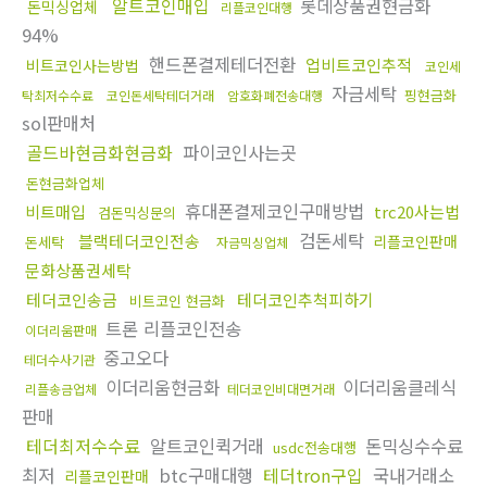
알트코인매입
롯데상품권현금화
돈믹싱업체
리플코인대행
94%
핸드폰결제테더전환
업비트코인추적
비트코인사는방법
코인세
자금세탁
핑현금화
탁최저수수료
코인돈세탁테더거래
암호화폐전송대행
sol판매처
골드바현금화현금화
파이코인사는곳
돈현금화업체
휴대폰결제코인구매방법
비트매입
trc20사는법
검돈믹싱문의
검돈세탁
블랙테더코인전송
리플코인판매
돈세탁
자금믹싱업체
문화상품권세탁
테더코인송금
테더코인추척피하기
비트코인 현금화
트론 리플코인전송
이더리움판매
중고오다
테더수사기관
이더리움현금화
이더리움클레식
리플송금업체
테더코인비대면거래
판매
테더최저수수료
알트코인퀵거래
돈믹싱수수료
usdc전송대행
최저
btc구매대행
테더tron구입
국내거래소
리플코인판매