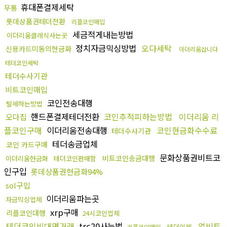
휴대폰결제세탁
무통
롯데상품권테더전환
리플코인매입
세금적게내는방법
이더리움클레식사는곳
정치자금믹싱방법
오다세탁
신용카드미동의현금화
이더리움삽니다
테더코인세탁
테더수사기관
비트코인매입
코인전송대행
탈세하는방법
핸드폰결제테더전환
코인추적피하는방법
이더리움 리
오다집
플코인구매
이더리움전송대행
코인현금화수수료
테더수사기관
테더송금업체
코인 카드구매
문화상품권비트코
비트코인송금대행
이더리움현금화
테더코인판매함
인구입
롯데상품권현금화94%
sol구입
이더리움파는곳
자금믹싱업체
xrp구매
리플코인대행
24시코인업체
테더코인비대면거래
trc20사는법
업비트
테더이체
리플코인매입