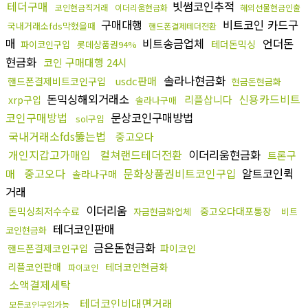
테더구매
빗썸코인추적
코인현금직거래
이더리움현금화
해외선물현금인출
구매대행
비트코인 카드구
국내거래소fds막혔을때
핸드폰결제테더전환
매
비트송금업체
언더돈
테더돈믹싱
파이코인구입
롯데상품권94%
현금화
코인 구매대행 24시
솔라나현금화
usdc판매
핸드폰결제비트코인구입
현금돈현금화
돈믹싱해외거래소
신용카드비트
리플삽니다
xrp구입
솔라나구매
코인구매방법
문상코인구매방법
sol구입
국내거래소fds뚫는법
중고오다
개인지갑고가매입
컬쳐랜드테더전환
이더리움현금화
트론구
중고오다
문화상품권비트코인구입
알트코인퀵
매
솔라나구매
거래
이더리움
돈믹싱최저수수료
중고오다대포통장
자금현금화업체
비트
테더코인판매
코인현금화
금은돈현금화
핸드폰결제코인구입
파이코인
리플코인판매
테더코인현금화
파이코인
소액결제세탁
테더코인비대면거래
모든코인구입가능