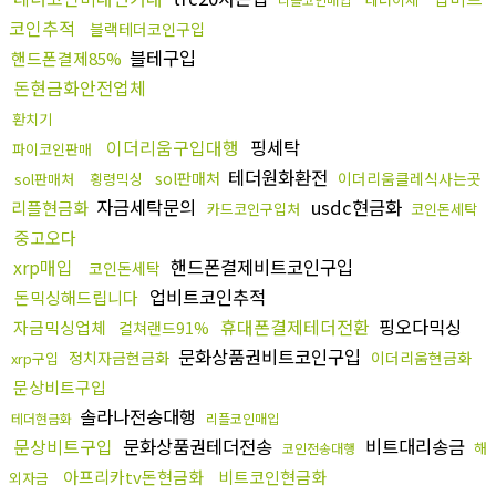
코인추적
블랙테더코인구입
블테구입
핸드폰결제85%
돈현금화안전업체
환치기
이더리움구입대행
핑세탁
파이코인판매
테더원화환전
sol판매처
이더리움클레식사는곳
sol판매처
횡령믹싱
자금세탁문의
usdc현금화
리플현금화
카드코인구입처
코인돈세탁
중고오다
xrp매입
핸드폰결제비트코인구입
코인돈세탁
업비트코인추적
돈믹싱해드립니다
휴대폰결제테더전환
핑오다믹싱
자금믹싱업체
컬쳐랜드91%
문화상품권비트코인구입
정치자금현금화
이더리움현금화
xrp구입
문상비트구입
솔라나전송대행
테더현금화
리플코인매입
문상비트구입
문화상품권테더전송
비트대리송금
해
코인전송대행
아프리카tv돈현금화
비트코인현금화
외자금