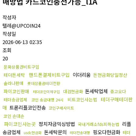
매방법 카드코인충전가능_l1A
작성자
텔레@UPCOIN24
작성일
2026-06-13 02:35
조회
20
문화상품권비트구입
핸드폰결제비트구입
이더리움
테더돈세탁
돈현금화당일정산
솔라나판매
롯데상품권테더전환
돈세탁업체
파이코인판매
대검현금화
중고오다
테더코인이체구입
테더구매테더판
비트코인사는법
테더송금업체
코인 송금대행 24시
매
트론리플코인전송
코인구매사이트
코인 손대손
파이코인사는곳
정치자금믹싱방법
리플
국내거래소fds피하는법
송금업체
돈세탁문의
핑오다현금화
테더
usdc현금화
테더전송대행