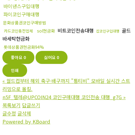
바이낸스구입대행
파이코인구매대행
문화상품권코인구매방법
비트코인전송대행
골드
sol현금화
카드코인충전업체
잡코인구입대행
바세탁현금화
롯데상품권현금화94%
좋아요
0
싫어요
0
인쇄
«
월드컵부터 해외 축구·배구까지 "통티비" 모바일 실시간 스트
리밍으로 올킬.
n5F_텔레@UPCOIN24 코인구매대행 코인전송 대행_g7G
»
목록보기
답글쓰기
글수정
글삭제
Powered by KBoard