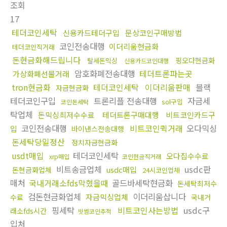
조회
17
테더코인세탁
신용카드테더구입
문상코인구매방법
코인전송대행
이더리움현금화
테더코인직거래
돈현금화해드립니다
핑오다현금화
탈세돈믹싱
신용카드코인대행
암호화폐전송대행
테더트론파는곳
가상화폐선물거래
tron현금화
테더코인세탁
이더리움판매
블랙
자금현금화
테더코인구입
트론리플 전송대행
자금세
sol구입
코인돈세탁
탁업체
돈믹싱최저수수료
테더트론구매대행
비트코인카드구
코인전송대행
비트코인퀵거래
오다믹싱
입
바이낸스전송대행
돈세탁당일정산
정치자금현금화
usdt매입
테더코인세탁
오다집수수료
xrp매입
코인현금직거래
비트송금업체
usdc판
usdc매입
돈현금화업체
24시코인업체
매처
국내거래소fds막혔을때
골드바세탁현금화
돈세탁최저수
검돈현금화업체
이더리움삽니다
자금믹싱업체
수료
국내거
핑세탁
비트코인사는방법
usdc구
래소fds시간
빗썸코인추적
입처