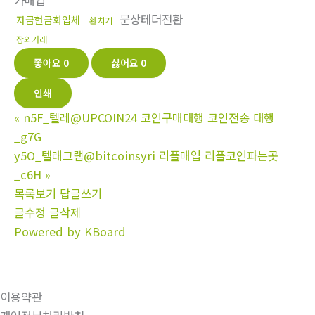
가매입
문상테더전환
자금현금화업체
환치기
장외거래
좋아요
0
싫어요
0
인쇄
«
n5F_텔레@UPCOIN24 코인구매대행 코인전송 대행
_g7G
y5O_텔래그램@bitcoinsyri 리플매입 리플코인파는곳
_c6H
»
목록보기
답글쓰기
글수정
글삭제
Powered by KBoard
이용약관