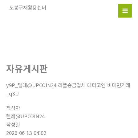
콘
도봉구재활용센터
텐
Mai
츠
로
Men
건
너
뛰
기
자유게시판
y9P_텔레@UPCOIN24 리플송금업체 테더코인 비대면거래
_q3U
작성자
텔레@UPCOIN24
작성일
2026-06-13 04:02