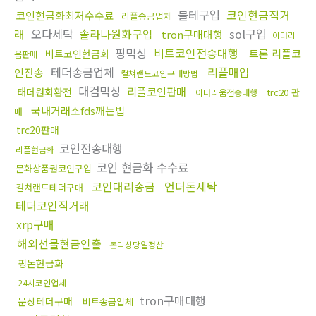
블테구입
코인현금직거
코인현금화최저수수료
리플송금업체
래
오다세탁
솔라나원화구입
sol구입
tron구매대행
이더리
핑믹싱
비트코인전송대행
트론 리플코
비트코인현금화
움판매
테더송금업체
리플매입
인전송
컬쳐랜드코인구매방법
대검믹싱
리플코인판매
태더원화환전
trc20 판
이더리움전송대행
국내거래소fds깨는법
매
trc20판매
코인전송대행
리플현금화
코인 현금화 수수료
문화상품권코인구입
코인대리송금
언더돈세탁
컬쳐랜드테더구매
테더코인직거래
xrp구매
해외선물현금인출
돈믹싱당일정산
핑돈현금화
24시코인업체
tron구매대행
문상테더구매
비트송금업체