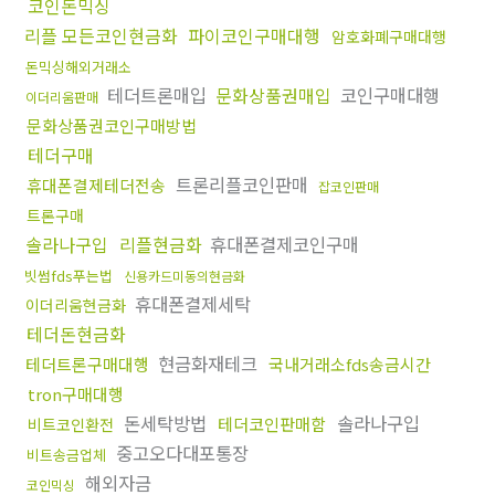
코인돈믹싱
리플 모든코인현금화
파이코인구매대행
암호화폐구매대행
돈믹싱해외거래소
테더트론매입
문화상품권매입
코인구매대행
이더리움판매
문화상품권코인구매방법
테더구매
트론리플코인판매
휴대폰결제테더전송
잡코인판매
트론구매
솔라나구입
리플현금화
휴대폰결제코인구매
빗썸fds푸는법
신용카드미동의현금화
휴대폰결제세탁
이더리움현금화
테더돈현금화
현금화재테크
테더트론구매대행
국내거래소fds송금시간
tron구매대행
돈세탁방법
솔라나구입
테더코인판매함
비트코인환전
중고오다대포통장
비트송금업체
해외자금
코인믹싱