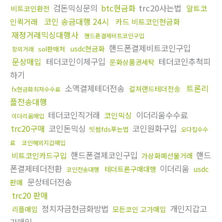
검돈믹싱문의
btc현금화
trc20사는법
알트코
비트코인환전
코인 송금대행 24시
인퀵거래
카드 비트코인현금화
재정거래믹싱대행사
핸드폰결제비트코인구입
핸드폰결제비트코인구입
usdc현금화
sol판매처
장외거래
문상매입
테더코인이체구입
테더코인추척피
문화상품권세탁
하기
소액결제테더전송
트론리
컬쳐랜드테더전송
fx현금화최저수수료
플전송대행
테더코인직거래
이더리움수수료
코인믹싱
이더리움매입
trc20구매
코인돈믹싱
코인원화구입
빗썸fds푸는법
오다집수수
료
코인해외지갑매입
핸드폰결제코인구입
핸드
비트코인카드구입
가상화폐선물거래
폰결제테더전환
이더리움
테더트론구매대행
usdc
코인전송대행
문상테더전송
판매
trc20 판매
정치자금현금화방법
개인지갑고
리플매입
모든코인 고가매입