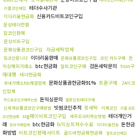
테더수사기관
리플코인매입
신용카드비트코인구입
이더리움현금화
문상테더전환
잡코인판매
문상비트구입
자금세탁업체
문화상품권코인구입
이더리움판매
돈
밈코인팝니다
문화상품권코인구입
코인 카드구매
btc현금화
검돈세탁문의
tron구
믹싱해외거래소
알트코인구매
매대행
테더현금화
문화상품권현금화91%
트론구매
24시코
국내거래소fds해결업체
인업체
돈믹싱문의
엘포인트테더구매
카드로코인구매하는법
빗썸코인추적
핑세탁
신세계상품권코인구매방법
이체코인
리플 모든
ssg페이비트코인구입
테더개인거
세무조사피하는방법
코인현금화
래
btc현금화
fx믹싱최저수수료
돈현금
이더리움전송
장외거래업체
화방법
비트코인판매사이트
골드바현금화현금화
알트코인매입