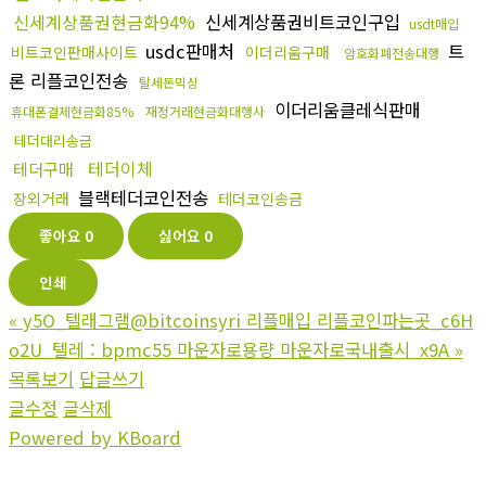
신세계상품권현금화94%
신세계상품권비트코인구입
usdt매입
usdc판매처
트
비트코인판매사이트
이더리움구매
암호화폐전송대행
론 리플코인전송
탈세돈믹싱
이더리움클레식판매
휴대폰결제현금화85%
재정거래현금화대행사
테더대리송금
테더이체
테더구매
블랙테더코인전송
장외거래
테더코인송금
좋아요
0
싫어요
0
인쇄
«
y5O_텔래그램@bitcoinsyri 리플매입 리플코인파는곳_c6H
o2U_텔레 : bpmc55 마운자로용량 마운자로국내출시_x9A
»
목록보기
답글쓰기
글수정
글삭제
Powered by KBoard