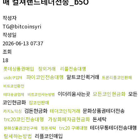
매 컬쳐랜드테더전송_b5O
작성자
TG@bitcoinsyri
작성일
2026-06-13 07:37
조회
18
롯데상품권매입
장외거래
리플전송대행
파이코인전송대행
알트코인퀵거래
트론리플코인판매
usdc구입처
비트코인환전
이더리움사는곳
모든코인현금화
모든
테더송금업체
비트코인사는방법
코인현금화
잡코인판매
검돈현금화
문화상품권테더전송
테더코인직거래
카지노믹싱
trc20코인전송대행
가상화폐자금현금화
돈세탁
테더무통테더전송대행
trc20 구매대행
문화상품권코인구매
핑돈세탁
탈세하는방법
리플코인매입