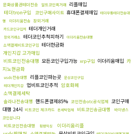
리플매입
문화상품권테더전송
알트코인퀵거래
테더tron구입
휴대폰결제매입
코인구매사이트
테더무통테더전송대
장외거래
이더리움전송
행
테더개인거래
카드코인구입처
테더코인추척피하기
장외거래소
이더리움전송대행
테더현금화
소액결제비트코인구입
개인지갑 고가매입
비트코인전송대행
모든코인구입가능
이더리움매입
카
xrp구입
지노현금화
리플코인파는곳
usdc전송대행
문상코인구입
업비트코인추적
암호화폐
테더개인지갑
소액결제세탁
핸드폰결제85%
코인구매
솔라나전송대행
코인전송otc공식업체
대행 24시
비트코인송금대행
비트코인 체크카드
바이낸스
돈세탁업체
코인삽니다
이더리움리플
비트코인전송대행
횡령믹싱
usdc판매처
문상비트코인구입
소액결제85%
테더코인비대면거래