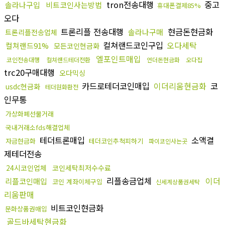
tron전송대행
중고
솔라나구입
비트코인사는방법
휴대폰결제85%
오다
트론리플 전송대행
현금돈현금화
솔라나구매
트론리플전송업체
컬쳐랜드코인구입
오다세탁
컬쳐랜드91%
모든코인현금화
엘포인트매입
코인전송대행
컬쳐랜드테더전환
언더돈현금화
오다집
trc20구매대행
오다믹싱
카드로테더코인매입
이더리움현금화
코
usdc현금화
테더원화환전
인무통
가상화폐선물거래
국내거래소fds해결업체
테더트론매입
소액결
자금현금화
테더코인추척피하기
파이코인사는곳
제테더전송
24시코인업체
코인세탁최저수수료
리플송금업체
이더
리플코인매입
코인 계좌이체구입
신세계상품권세탁
리움판매
비트코인현금화
문화상품권매입
골드바세탁현금화