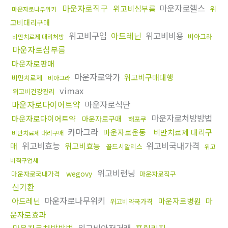
마운자로직구
마운자로헬스
위고비심부름
위
마운자로나무위키
고비대리구매
위고비구입
아드레닌
위고비비용
비아그라
비만치료제 대리처방
마운자로심부름
마운자로판매
마운자로약가
위고비구매대행
비만치료제
비아그라
vimax
위고비건강관리
마운자로다이어트약
마운자로식단
마운자로처방방법
마운자로다이어트약
마운자로구매
해포쿠
카마그라
마운자로운동
비만치료제 대리구
비만치료제 대리구매
위고비효능
위고비국내가격
매
위고비효능
골드시알리스
위고
비직구업체
위고비런닝
wegovy
마운자로국내가격
마운자로직구
신기환
마운자로나무위키
아드레닌
마운자로병원
마
위고비약국가격
운자로효과