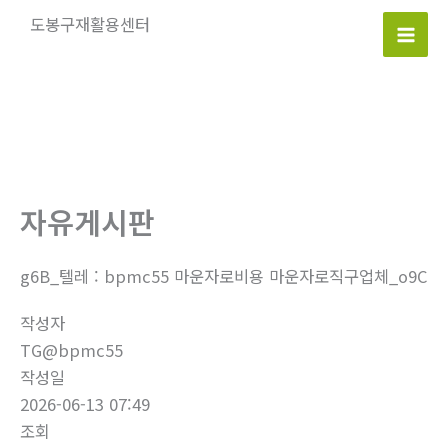
콘
도봉구재활용센터
텐
Mai
츠
로
Men
건
너
뛰
기
자유게시판
g6B_텔레 : bpmc55 마운자로비용 마운자로직구업체_o9C
작성자
TG@bpmc55
작성일
2026-06-13 07:49
조회