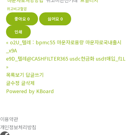
마운자로처방방법
위고비안전거래
프릴리지
위고비고혈압
좋아요
0
싫어요
0
인쇄
«
o2U_텔레 : bpmc55 마운자로용량 마운자로국내출시
_x9A
e9D_텔레@CASHFILTER365 usdc현금화 usdt매입_f1L
»
목록보기
답글쓰기
글수정
글삭제
Powered by KBoard
이용약관
개인정보처리방침