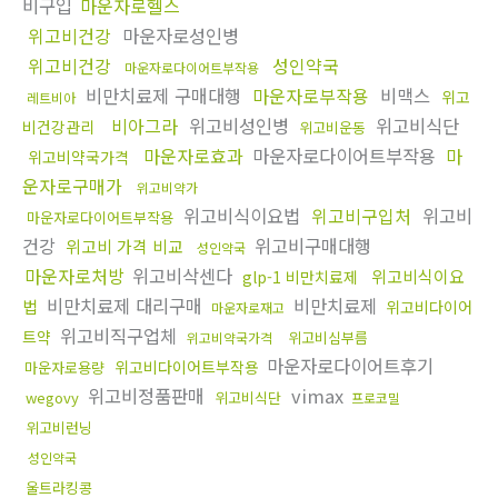
비구입
마운자로헬스
위고비건강
마운자로성인병
위고비건강
성인약국
마운자로다이어트부작용
비만치료제 구매대행
마운자로부작용
비맥스
위고
레트비아
비아그라
위고비성인병
위고비식단
비건강관리
위고비운동
마운자로효과
마운자로다이어트부작용
마
위고비약국가격
운자로구매가
위고비약가
위고비식이요법
위고비구입처
위고비
마운자로다이어트부작용
건강
위고비구매대행
위고비 가격 비교
성인약국
마운자로처방
위고비삭센다
위고비식이요
glp-1 비만치료제
비만치료제 대리구매
비만치료제
법
위고비다이어
마운자로재고
위고비직구업체
트약
위고비심부름
위고비약국가격
마운자로다이어트후기
위고비다이어트부작용
마운자로용량
위고비정품판매
vimax
wegovy
위고비식단
프로코밀
위고비런닝
성인약국
울트라킹콩