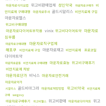
위고비판매업체
성인약국
비
마운자로식이요법
마운자로구매가
골드시알리스
만치료제 구매대행
비만치료제 구입
마운자로주사
마운자로헬스
위고비구매대행
vinix
마운자로
마운자로다이어트부작용
위고비다이어트약
심부름
마운자로직구업체
마운자로구매대행
해포쿠
마운자로재고
비만치료제
프로코밀
비만치료제 구입
다이어트약
마운자로효능
위고비구매후기
마운자로운동
비만치료제 구매대행
비만치료제 처방
마운자로단가
비닉스
마운자로안전거래
마운자로약가
골드비아그라
위고비약국
마운자로처방방법
시알리스
비만치료제
wegovy
구매
위고비판매
위고
마운자로구매후기
마운자로다이어트
위고비헬스