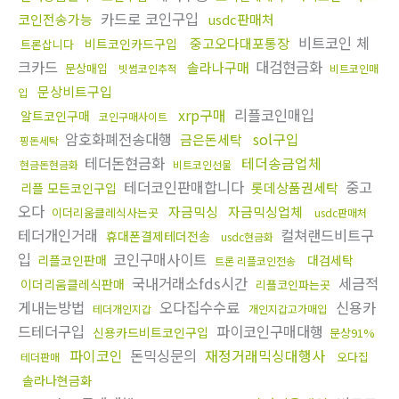
카드로 코인구입
코인전송가능
usdc판매처
비트코인 체
중고오다대포통장
비트코인카드구입
트론삽니다
크카드
대검현금화
솔라나구매
문상매입
빗썸코인추적
비트코인매
문상비트구입
입
xrp구매
리플코인매입
알트코인구매
코인구매사이트
암호화폐전송대행
sol구입
금은돈세탁
핑돈세탁
테더돈현금화
테더송금업체
현금돈현금화
비트코인선물
테더코인판매합니다
중고
롯데상품권세탁
리플 모든코인구입
오다
자금믹싱
자금믹싱업체
이더리움클레식사는곳
usdc판매처
테더개인거래
컬쳐랜드비트구
휴대폰결제테더전송
usdc현금화
입
코인구매사이트
리플코인판매
대검세탁
트론 리플코인전송
국내거래소fds시간
세금적
이더리움클레식판매
리플코인파는곳
게내는방법
오다집수수료
신용카
테더개인지갑
개인지갑고가매입
드테더구입
파이코인구매대행
신용카드비트코인구입
문상91%
파이코인
돈믹싱문의
재정거래믹싱대행사
오다집
테더판매
솔라나현금화