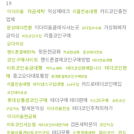
19
자금세탁
믹싱재테크
카드코인충전
이더리움
리플전송대행
업체
이더리움클레식사는곳
가상화폐자
문상테더전환
오다집수수료
금믹싱
리플코인구매
비트코인구입
오다믹싱
핑돈현금화
핸드폰결제85%
자금현금화
문상테더전송
코인구매사이트
핸드폰결제코인구매방법
테더전송대행
비트코인송금대행
테더코인판
테더코인판매합니다
카지노세탁
매
중고오다대포통장
휴대폰결제코인구매방법
카드로테더코인매입
리플전송대행
바이낸스구입대행
sol구입
코인대리송금
롯데상품권코인구매
테더구매 테더판매
trc20구매
모든코인
탈세돈믹싱
테더코인추척피하기
이더리움전송
구입가능
이더리움현금화
검돈세탁문의
비트코인사는법
코인믹싱
테더코인비대면거래
테더무통
카드
문화상품권비트코인구입
소액결제세탁
파이코인