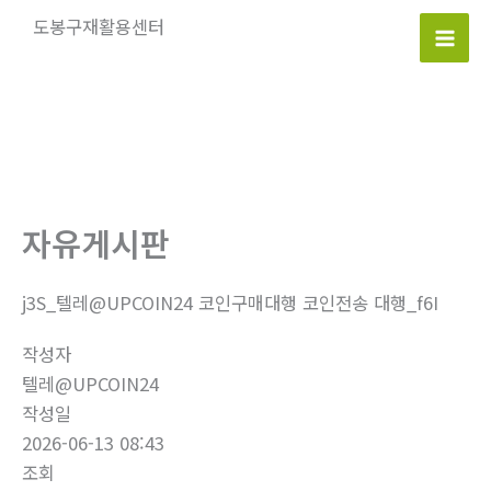
콘
도봉구재활용센터
텐
Mai
츠
로
Men
건
너
뛰
기
자유게시판
j3S_텔레@UPCOIN24 코인구매대행 코인전송 대행_f6I
작성자
텔레@UPCOIN24
작성일
2026-06-13 08:43
조회