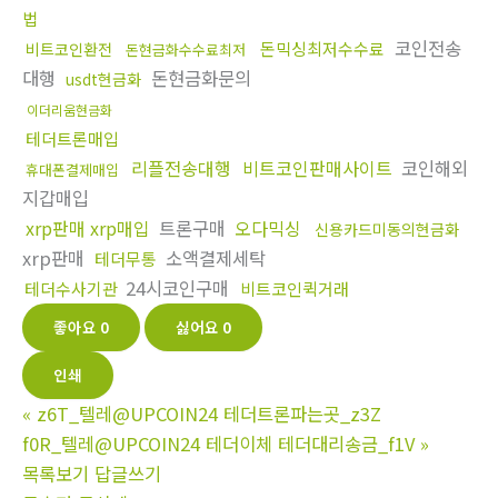
법
코인전송
돈믹싱최저수수료
비트코인환전
돈현금화수수료최저
대행
돈현금화문의
usdt현금화
이더리움현금화
테더트론매입
리플전송대행
비트코인판매사이트
코인해외
휴대폰결제매입
지갑매입
xrp판매 xrp매입
트론구매
오다믹싱
신용카드미동의현금화
xrp판매
소액결제세탁
테더무통
24시코인구매
테더수사기관
비트코인퀵거래
좋아요
0
싫어요
0
인쇄
«
z6T_텔레@UPCOIN24 테더트론파는곳_z3Z
f0R_텔레@UPCOIN24 테더이체 테더대리송금_f1V
»
목록보기
답글쓰기