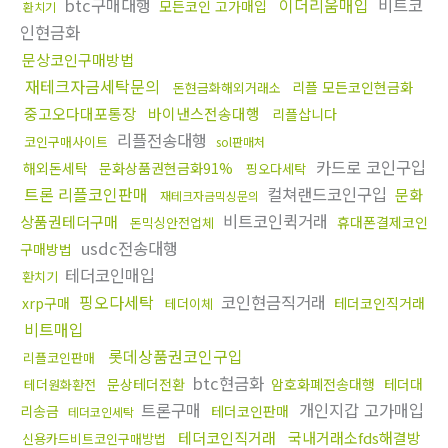
btc구매대행
이더리움매입
비트코
모든코인 고가매입
환치기
인현금화
문상코인구매방법
재테크자금세탁문의
리플 모든코인현금화
돈현금화해외거래소
중고오다대포통장
바이낸스전송대행
리플삽니다
리플전송대행
코인구매사이트
sol판매처
카드로 코인구입
해외돈세탁
문화상품권현금화91%
핑오다세탁
트론 리플코인판매
컬쳐랜드코인구입
문화
재테크자금믹싱문의
비트코인퀵거래
상품권테더구매
휴대폰결제코인
돈믹싱안전업체
usdc전송대행
구매방법
테더코인매입
환치기
핑오다세탁
코인현금직거래
xrp구매
테더코인직거래
테더이체
비트매입
롯데상품권코인구입
리플코인판매
btc현금화
문상테더전환
암호화폐전송대행
테더대
테더원화환전
트론구매
개인지갑 고가매입
리송금
테더코인판매
테더코인세탁
테더코인직거래
국내거래소fds해결방
신용카드비트코인구매방법