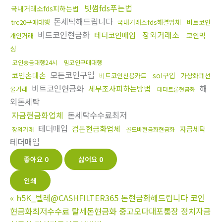
빗썸fds푸는법
국내거래소fds피하는법
돈세탁해드립니다
trc20구매대행
국내거래소fds해결업체
비트코인
비트코인현금화
장외거래소
테더코인매입
코인믹
개인거래
싱
코인송금대행24시
밈코인구매대행
모든코인구입
코인손대손
sol구입
비트코인신용카드
가상화폐선
비트코인현금화
해
세무조사피하는방법
물거래
테더트론현금화
외돈세탁
자금현금화업체
돈세탁수수료최저
테더매입
검돈현금화업체
자금세탁
장외거래
골드바현금화현금화
테더매입
좋아요
0
싫어요
0
인쇄
«
h5K_텔레@CASHFILTER365 돈현금화해드립니다 코인
현금화최저수수료 탈세돈현금화 중고오다대포통장 정치자금