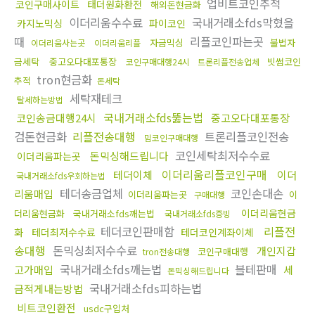
업비트코인추적
코인구매사이트
태더원화환전
해외돈현금화
이더리움수수료
국내거래소fds막혔을
카지노믹싱
파이코인
때
리플코인파는곳
자금믹싱
불법자
이더리움사는곳
이더리움리플
금세탁
중고오다대포통장
빗썸코인
코인구매대행24시
트론리플전송업체
tron현금화
추적
돈세탁
세탁재테크
탈세하는방법
국내거래소fds뚫는법
코인송금대행24시
중고오다대포통장
검돈현금화
리플전송대행
트론리플코인전송
밈코인구매대행
코인세탁최저수수료
돈믹싱해드립니다
이더리움파는곳
이더리움리플코인구매
테더이체
이더
국내거래소fds우회하는법
테더송금업체
코인손대손
리움매입
이더리움파는곳
이
구매대행
이더리움현금
더리움현금화
국내거래소fds깨는법
국내거래소fds증빙
테더코인판매함
리플전
화
테더최저수수료
테더코인계좌이체
송대행
돈믹싱최저수수료
개인지갑
코인구매대행
tron전송대행
국내거래소fds깨는법
블테판매
고가매입
세
돈믹싱해드립니다
국내거래소fds피하는법
금적게내는방법
비트코인환전
usdc구입처