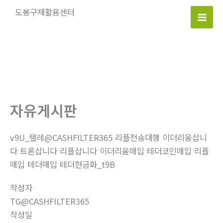
콘
도봉구재활용센터
텐
Mai
츠
로
Men
건
너
뛰
기
자유게시판
v9U_텔레@CASHFILTER365 리플전송대행 이더리움삽니
다 트론삽니다 리플삽니다 이더리움매입 테더코인매입 리플
매입 테더매입 테더현금화_t9B
작성자
TG@CASHFILTER365
작성일