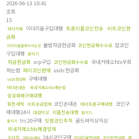
2026-06-13 10:41
조회
15
이더리움구입대행
트론리플코인전송
비트코인현
테더거래
금화
불법자금현금화
잡코인
코인현금화수수료
이더리움클레식사는곳
구입대행
환치기
자금현금화
xrp구입
국내거래소fds우회
코인현금화수수료
하는법
파이코인판매
usdc현금화
구매대행
usdc현금화
테더손대손
국내거래소fds깨는법
암호화폐구매대행
코인손대손
코인구
핑돈세탁
비트송금업체
테더트론구매대행
매대행24시
리플전송대행
대검믹싱
환치기
trc20구매
빗썸코인추적
골드바믹싱믹싱
환치기
국내거래소fds해결업체
24시코인구매
오다집
이더리움현금화
코인돈현금화
중
테더손대손