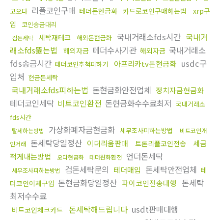
리플코인구매
테더돈현금화
카드로코인구매하는법
xrp구
고오다
입
코인송금대리
국내거래소fds시간
국내거
세탁재테크
해외돈현금화
검돈세탁
래소fds뚫는법
테더수사기관
국내거래소
해외자금
해외자금
fds송금시간
usdc구
아프리카tv돈현금화
테더코인추척피하기
입처
현금돈세탁
국내거래소fds피하는법
돈현금화안전업체
정치자금현금화
테더코인세탁
비트코인환전
돈현금화수수료최저
국내거래소
fds시간
가상화폐자금현금화
세무조사피하는방법
탈세하는방법
비트코인개
돈세탁당일정산
이더리움판매
세금
트론리플코인전송
인거래
언더돈세탁
적게내는방법
오다현금화
테더원화환전
검돈세탁문의
돈세탁안전업체
테더매입
테
세무조사피하는방법
돈현금화당일정산
돈세탁
파이코인전송대행
더코인이체구입
최저수수료
돈세탁해드립니다
usdt판매대행
비트코인체크카드