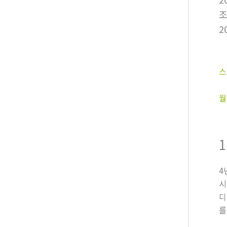
2
스
월
4
시
디
를