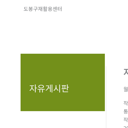
콘
도봉구재활용센터
텐
츠
로
건
너
뛰
기
자유게시판
월
2