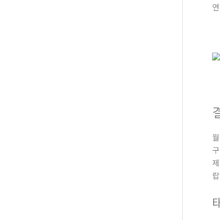
연
월
구
제
랍