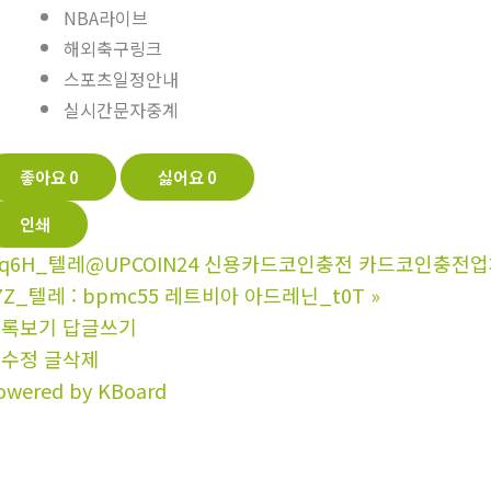
NBA라이브
해외축구링크
스포츠일정안내
실시간문자중계
좋아요
0
싫어요
0
인쇄
q6H_텔레@UPCOIN24 신용카드코인충전 카드코인충전업체
7Z_텔레 : bpmc55 레트비아 아드레닌_t0T
»
목록보기
답글쓰기
글수정
글삭제
owered by KBoard