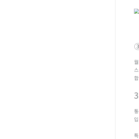
월
스
합
통
입
특