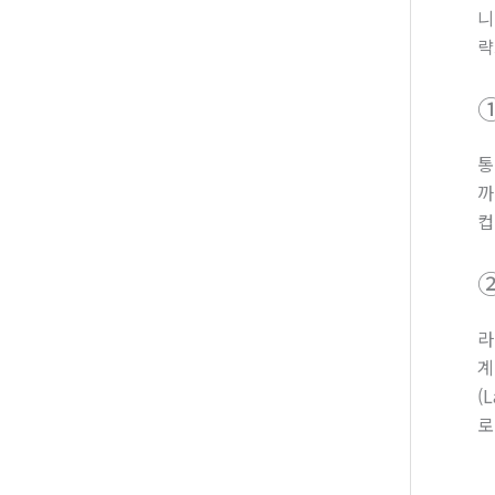
니
략
통
까
컵
라
계
(
로