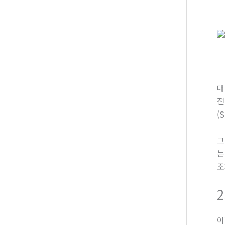
대
전
(
그
는
조
이