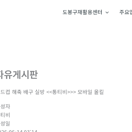
도봉구재활용센터
주요
자유게시판
드컵 해축 배구 실방 <<통티비>>> 모바일 올킬
작성자
통티비
작성일
026-06-14 03:14