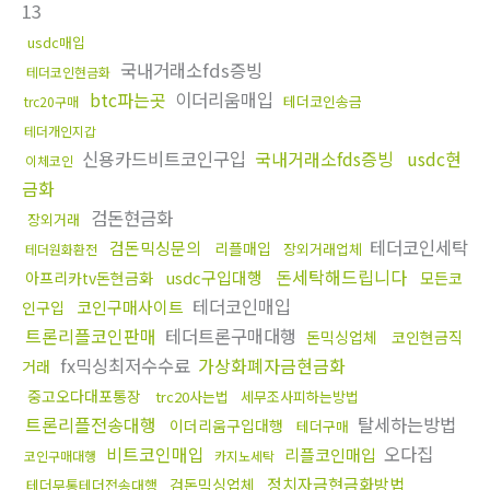
13
usdc매입
국내거래소fds증빙
테더코인현금화
btc파는곳
이더리움매입
테더코인송금
trc20구매
테더개인지갑
신용카드비트코인구입
국내거래소fds증빙
usdc현
이체코인
금화
검돈현금화
장외거래
테더코인세탁
검돈믹싱문의
리플매입
장외거래업체
테더원화환전
돈세탁해드립니다
usdc구입대행
아프리카tv돈현금화
모든코
테더코인매입
코인구매사이트
인구입
트론리플코인판매
테더트론구매대행
돈믹싱업체
코인현금직
fx믹싱최저수수료
가상화폐자금현금화
거래
중고오다대포통장
trc20사는법
세무조사피하는방법
트론리플전송대행
탈세하는방법
이더리움구입대행
테더구매
비트코인매입
오다집
리플코인매입
코인구매대행
카지노세탁
정치자금현금화방법
검돈믹싱업체
테더무통테더전송대행