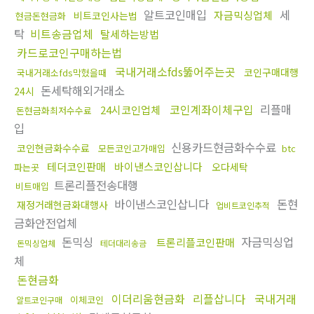
알트코인매입
세
자금믹싱업체
비트코인사는법
현금돈현금화
탁
비트송금업체
탈세하는방법
카드로코인구매하는법
국내거래소fds뚫어주는곳
코인구매대행
국내거래소fds막혔을때
돈세탁해외거래소
24시
코인계좌이체구입
리플매
24시코인업체
돈현금화최저수수료
입
신용카드현금화수수료
코인현금화수수료
모든코인고가매입
btc
테더코인판매
바이낸스코인삽니다
오다세탁
파는곳
트론리플전송대행
비트매입
바이낸스코인삽니다
돈현
재정거래현금화대행사
업비트코인추적
금화안전업체
돈믹싱
자금믹싱업
트론리플코인판매
돈믹싱업체
테더대리송금
체
돈현금화
이더리움현금화
리플삽니다
국내거래
이체코인
알트코인구매