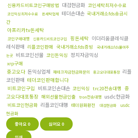
대검현금화
신용카드비트코인구매방법
코인세탁최저수수료
테더손대손
국내거래소fds송금시
코인믹싱최저수수료
돈세탁업체
간
아프리카tv돈세탁
핑돈세탁
이더리움클레식클
코인구매대행
신용카드비트코인구입
레식판매
리플코인판매
국내거래소fds증빙
국내거래소fds뚫어주
비트코인선물
정치자금믹싱
코인돈믹싱
는곳
xrp구매
중고오다
돈믹싱업체
리플
재테크자금현금화문의
중고오다대포통장
코인판매
테더코인판매합니다
비트코인구입
비트코인손대손
중
코인믹싱
trc20전송대행
고오다대포통장
usdc현금화
해외선물현금인출
tron전송대행
리플코인대행
비트코인현금화
태더원화환전
usdc
대검현금화
현금화
좋아요
0
싫어요
0
인쇄