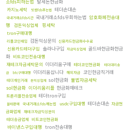
소fds피하는법
탈세돈현금화
테더손대손
카지노세탁
빗썸fds푸는법
국내거래소fds우회하는법
암호화폐전송대
국내거래소fds시간
행
핑세탁
검돈믹싱업체
tron구매대행
검돈믹싱문의
리플코인매입
신용카드현금화수수료
솔라나구입
골드바현금화현금
신용카드테더구입
자금믹싱업체
화
비트코인전송대행
이더리움구매
재테크자금세탁문의
테더코인현금화
테더대리송
이더리움삽니다
코인현금직거래
해외자금
금
btc구매대행
sol현금화
불법자금세탁
테더개인거래
돈믹싱업체
sol현금화
이더리움리플
현금화재테크
테더tron구입
트론리플전송업체
테더손대손
usdc구입대행
자금현
국내거래소fds깨는법
블테판매
금화업체
재테크자금믹싱문의
테더송금업체
비트코인현금화
바이낸스구입대행
tron전송대행