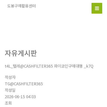
콘
도봉구재활용센터
텐
Mai
츠
로
Men
건
너
뛰
기
자유게시판
t4L_텔레@CASHFILTER365 파이코인구매대행 _k7Q
작성자
TG@CASHFILTER365
작성일
2026-06-15 04:03
조회