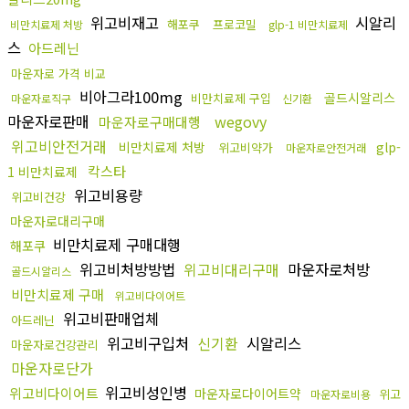
위고비재고
시알리
해포쿠
프로코밀
비만치료제 처방
glp-1 비만치료제
스
아드레닌
마운자로 가격 비교
비아그라100mg
골드시알리스
비만치료제 구입
마운자로직구
신기환
마운자로판매
wegovy
마운자로구매대행
위고비안전거래
비만치료제 처방
glp-
위고비약가
마운자로안전거래
칵스타
1 비만치료제
위고비용량
위고비건강
마운자로대리구매
비만치료제 구매대행
해포쿠
위고비처방방법
위고비대리구매
마운자로처방
골드시알리스
비만치료제 구매
위고비다이어트
위고비판매업체
아드레닌
위고비구입처
신기환
시알리스
마운자로건강관리
마운자로단가
위고비성인병
위고비다이어트
마운자로다이어트약
위고
마운자로비용