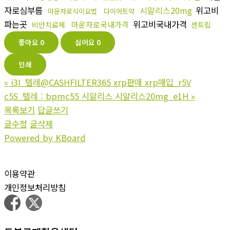
자로심부름
시알리스20mg
위고비
마운자로식이요법
다이어트약
파는곳
위고비국내가격
마운자로국내가격
비만치료제
센트립
좋아요
0
싫어요
0
인쇄
«
i3I_텔레@CASHFILTER365 xrp판매 xrp매입_r5V
c5S_텔레 : bpmc55 시알리스 시알리스20mg_e1H
»
목록보기
답글쓰기
글수정
글삭제
Powered by KBoard
이용약관
개인정보처리방침