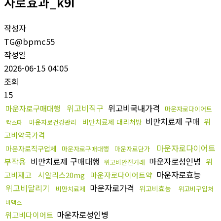
자로효과_k9I
작성자
TG@bpmc55
작성일
2026-06-15 04:05
조회
15
위고비직구
위고비국내가격
마운자로구매대행
마운자로다이어트
비만치료제 구매
위
비만치료제 대리처방
마운자로건강관리
칵스타
고비약국가격
마운자로다이어트
마운자로직구업체
마운자로구매대행
마운자로단가
부작용
비만치료제 구매대행
마운자로성인병
위
위고비안전거래
마운자로효능
고비재고
시알리스20mg
마운자로다이어트약
위고비달리기
마운자로가격
위고비효능
비만치료제
위고비구입처
비맥스
마운자로성인병
위고비다이어트