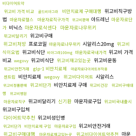
비다이어트약
위고비직구방
비만치료제 구매대행
위고비 가격 비교
골드비아그라
법
아드레닌
마운자로단
마운자로헬스
마운자로직구가격
위고비판매
비닉스
마운자로삭센다
마운자로나무위키
가
위고비구매
위고비달리기
위고비처방
프로코밀
시알리스20mg
위고비
마운자로나무위키
위고비식단
위고비 가격
식이요법
마운자로국내가격
비아그라100mg
비교
위고비식단
위고비운동
위고비재고있는곳
wegovy
glp-1 비만치료제
위고비안전거래
마운자로다이어트부작용
비만치료제
시알리스
위고비다이어트
센트립
wegovy
비만치료제 구매
위고비단가
위고비건강
위고비구매대
위고비정품판매
행
위고비병원
위고비달리기
신기환
마운자로구입
위고비국내출시
마운자로직구
위고비구입처
다이어트약추천
위고비성인병
위고비안전거래
위고비단가
비만치료제 구입
마운자로구입
위고비구매대행
마운
위고비다이어트약추천
마운자로재고있는곳