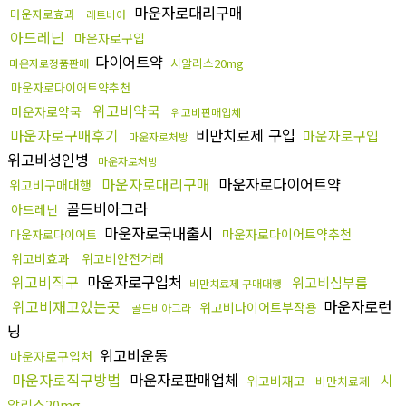
마운자로대리구매
마운자로효과
레트비아
아드레닌
마운자로구입
다이어트약
시알리스20mg
마운자로정품판매
마운자로다이어트약추천
위고비약국
마운자로약국
위고비판매업체
마운자로구매후기
비만치료제 구입
마운자로구입
마운자로처방
위고비성인병
마운자로처방
마운자로대리구매
마운자로다이어트약
위고비구매대행
골드비아그라
아드레닌
마운자로국내출시
마운자로다이어트약추천
마운자로다이어트
위고비효과
위고비안전거래
위고비직구
마운자로구입처
위고비심부름
비만치료제 구매대행
위고비재고있는곳
마운자로런
위고비다이어트부작용
골드비아그라
닝
위고비운동
마운자로구입처
마운자로직구방법
마운자로판매업체
시
위고비재고
비만치료제
알리스20mg