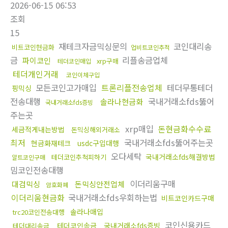
2026-06-15 06:53
조회
15
재테크자금믹싱문의
코인대리송
비트코인현금화
업비트코인추적
금
리플송금업체
파이코인
xrp구매
테더코인매입
테더개인거래
코인이체구입
모든코인고가매입
트론리플전송업체
테더무통테더
핑믹싱
전송대행
국내거래소fds뚫어
솔라나현금화
국내거래소fds증빙
주는곳
xrp매입
돈현금화수수료
세금적게내는방법
돈믹싱해외거래소
최저
국내거래소fds뚫어주는곳
현금화재테크
usdc구입대행
오다세탁
국내거래소fds해결방법
테더코인추척피하기
알트코인구매
밈코인전송대행
이더리움구매
대검믹싱
돈믹싱안전업체
암호화폐
이더리움현금화
국내거래소fds우회하는법
비트코인카드구매
솔라나매입
trc20코인전송대행
코인신용카드
테더코인송금
국내거래소fds증빙
테더대리송금