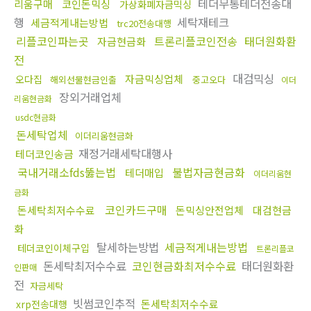
테더무통테더전송대
리움구매
코인돈믹싱
가상화폐자금믹싱
행
세탁재테크
세금적게내는방법
trc20전송대행
리플코인파는곳
트론리플코인전송
태더원화환
자금현금화
전
대검믹싱
자금믹싱업체
오다집
해외선물현금인출
중고오다
이더
장외거래업체
리움현금화
usdc현금화
돈세탁업체
이더리움현금화
재정거래세탁대행사
테더코인송금
국내거래소fds뚫는법
불법자금현금화
테더매입
이더리움현
금화
코인카드구매
돈세탁최저수수료
돈믹싱안전업체
대검현금
화
탈세하는방법
세금적게내는방법
테더코인이체구입
트론리플코
돈세탁최저수수료
코인현금화최저수수료
태더원화환
인판매
전
자금세탁
빗썸코인추적
돈세탁최저수수료
xrp전송대행