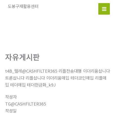
콘
도봉구재활용센터
텐
Mai
츠
로
Men
건
너
뛰
기
자유게시판
t4B_텔레@CASHFILTER365 리플전송대행 이더리움삽니다
트론삽니다 리플삽니다 이더리움매입 테더코인매입 리플매
입 테더매입 테더현금화_k9J
작성자
TG@CASHFILTER365
작성일