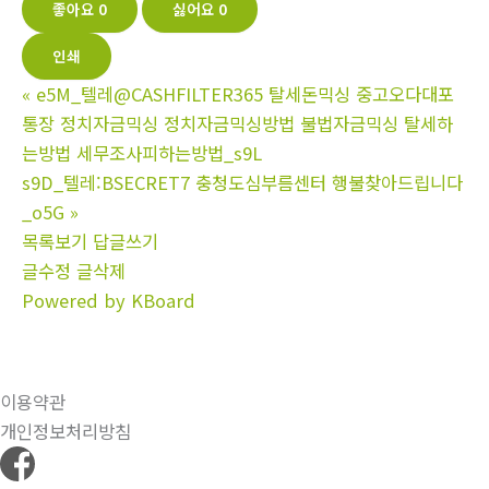
좋아요
0
싫어요
0
인쇄
«
e5M_텔레@CASHFILTER365 탈세돈믹싱 중고오다대포
통장 정치자금믹싱 정치자금믹싱방법 불법자금믹싱 탈세하
는방법 세무조사피하는방법_s9L
s9D_텔레:BSECRET7 충청도심부름센터 행불찾아드립니다
_o5G
»
목록보기
답글쓰기
글수정
글삭제
Powered by KBoard
이용약관
개인정보처리방침