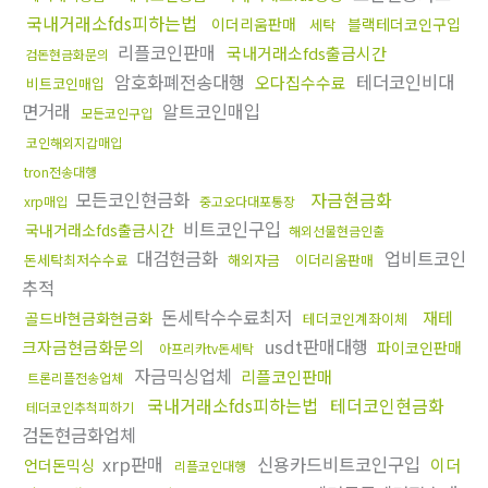
국내거래소fds피하는법
이더리움판매
블랙테더코인구입
세탁
리플코인판매
국내거래소fds출금시간
검돈현금화문의
암호화폐전송대행
테더코인비대
오다집수수료
비트코인매입
면거래
알트코인매입
모든코인구입
코인해외지갑매입
tron전송대행
모든코인현금화
자금현금화
xrp매입
중고오다대포통장
비트코인구입
국내거래소fds출금시간
해외선물현금인출
대검현금화
업비트코인
돈세탁최저수수료
해외자금
이더리움판매
추적
돈세탁수수료최저
재테
골드바현금화현금화
테더코인계좌이체
usdt판매대행
크자금현금화문의
파이코인판매
아프리카tv돈세탁
자금믹싱업체
리플코인판매
트론리플전송업체
국내거래소fds피하는법
테더코인현금화
테더코인추척피하기
검돈현금화업체
xrp판매
신용카드비트코인구입
이더
언더돈믹싱
리플코인대행