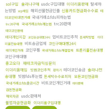
sol구입
솔라나구매
usdc구입대행
이더리움판매
탈세하
는방법
해외선물현금인출
신용카드현금화수수료
테
xrp매입
국내거래소fds피하는법
더코인비대면거래
trc20판매
국내거래소fds깨는법
trc20구매
테더코인판매
업비트코인추적
테더개인지갑
돈세탁방법
이더
코인송금대행24시
비트송금업체
코인구매대행24시
리움전송대행
코인무통
트론리플전송대행
테더개인거래
국내거래소fds해결업체
코인구매대행
중고오다
재테크자금믹싱문의
이더리움매입
테더코인송금
솔라나전
빗썸코인추적
환치기
송대행
빗썸fds푸는법
돈세탁수수료최저
모든코인현금화
비트코인개인거래
국내거래소fds출금시간
테더판매
검돈현금화
usdc판매처
해외자금
불법자금현금화
이더리움구입대행