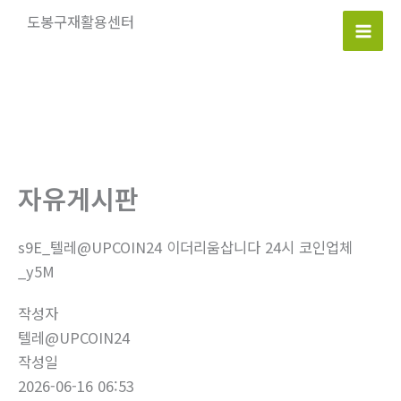
콘
도봉구재활용센터
텐
Mai
츠
로
Men
건
너
뛰
기
자유게시판
s9E_텔레@UPCOIN24 이더리움삽니다 24시 코인업체
_y5M
작성자
텔레@UPCOIN24
작성일
2026-06-16 06:53