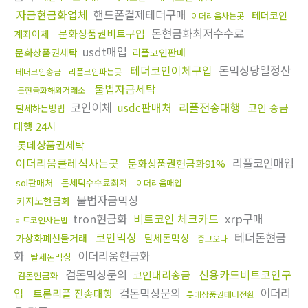
자금현금화업체
핸드폰결제테더구매
테더코인
이더리움사는곳
돈현금화최저수수료
문화상품권비트구입
계좌이체
usdt매입
문화상품권세탁
리플코인판매
테더코인이체구입
돈믹싱당일정산
테더코인송금
리플코인파는곳
불법자금세탁
돈현금화해외거래소
코인이체
usdc판매처
리플전송대행
코인 송금
탈세하는방법
대행 24시
롯데상품권세탁
이더리움클레식사는곳
리플코인매입
문화상품권현금화91%
sol판매처
돈세탁수수료최저
이더리움매입
불법자금믹싱
카지노현금화
tron현금화
비트코인 체크카드
xrp구매
비트코인사는법
코인믹싱
테더돈현금
가상화폐선물거래
탈세돈믹싱
중고오다
화
이더리움현금화
탈세돈믹싱
검돈믹싱문의
신용카드비트코인구
코인대리송금
검돈현금화
입
검돈믹싱문의
이더리
트론리플 전송대행
롯데상품권테더전환