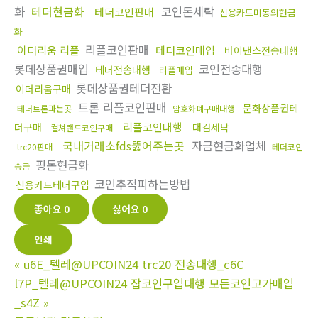
화
테더현금화
코인돈세탁
테더코인판매
신용카드미동의현금
화
리플코인판매
이더리움 리플
테더코인매입
바이낸스전송대행
롯데상품권매입
코인전송대행
테더전송대행
리플매입
롯데상품권테더전환
이더리움구매
트론 리플코인판매
문화상품권테
테더트론파는곳
암호화폐구매대행
리플코인대행
더구매
대검세탁
컬쳐랜드코인구매
국내거래소fds뚫어주는곳
자금현금화업체
trc20판매
테더코인
핑돈현금화
송금
코인추적피하는방법
신용카드테더구입
좋아요
0
싫어요
0
인쇄
«
u6E_텔레@UPCOIN24 trc20 전송대행_c6C
l7P_텔레@UPCOIN24 잡코인구입대행 모든코인고가매입
_s4Z
»