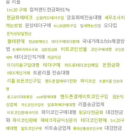
움 리플
컬쳐랜드현금화91%
trc20 구매
현금화재테크
암호화폐전송대행
세무조사피
신용카드테더구입
문상테더구매
오다집
하는방법
trc20원화구입
탈세하는방법
돈믹싱당일정산
블테판매
국내거래소fds해결방
테더구매테더판매
현금화재테크
법
비트코인선물
코인구매대행
돈세탁최저수수료
검돈현금화
코인돈
테더코인직거래
자금믹싱
세탁
테더구매
돈현금화
이더리움구입대행
카드로테더코인매입
트론리플 전송대행
테더개인거래
리플 모든코인구입
파이코인
핸드폰결제테더전환
트론리플 전송대
행
핸드폰결제비트코인구입
검돈믹
중고오다대포통장
usdt판매대행
리플송금업체
싱업체
암호화폐구매대행
카드코인구입처
파이코인구매대행
대검현금
핑오다현금화
비트코인판매사이트
화
테더코인판매
파이코인판매
재테크자금믹싱문의
trc20구
비트송금업체
대검현금
매대행
알트코인구매
롯데상품권코인구매