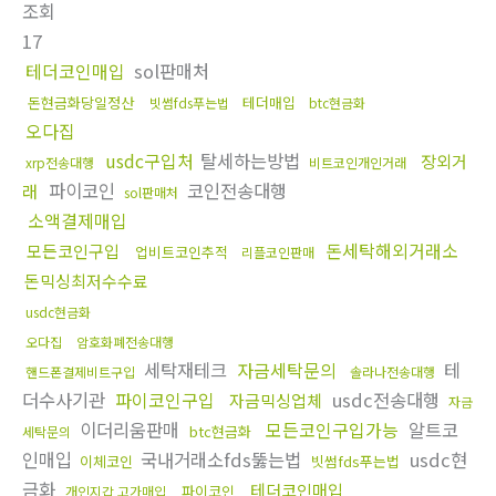
조회
17
테더코인매입
sol판매처
돈현금화당일정산
테더매입
빗썸fds푸는법
btc현금화
오다집
usdc구입처
탈세하는방법
장외거
xrp전송대행
비트코인개인거래
파이코인
코인전송대행
래
sol판매처
소액결제매입
돈세탁해외거래소
모든코인구입
업비트코인추적
리플코인판매
돈믹싱최저수수료
usdc현금화
오다집
암호화폐전송대행
세탁재테크
자금세탁문의
테
핸드폰결제비트구입
솔라나전송대행
더수사기관
파이코인구입
usdc전송대행
자금믹싱업체
자금
이더리움판매
모든코인구입가능
알트코
btc현금화
세탁문의
인매입
국내거래소fds뚫는법
usdc현
이체코인
빗썸fds푸는법
금화
테더코인매입
파이코인
개인지갑 고가매입