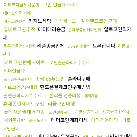
코인 현금화 수수료
재테크자금세탁문의
테더코인직거래
카지노세탁
컬쳐랜드코인구매
믹싱재테크
비트코인환전
업비트코인추적
테더대리송금
알트코인퀵거
문화상품권테더전환
래
리플송금업체
트론삽니다
트론리플전송대행
리플코인
tron구매대행
판매
비트코인판매사이트
코인현금화최저수수료
테더현금화
빗썸fds푸는법
솔라나구매
돈믹싱수수료최저
핸드폰결제코인구매방법
비트코인전송대행
돈현금화최저수수료
트론리플 전송대행
해외자금
휴대폰결제비트구입
리플코인대행
롯데상품권테더전송
리플송금업체
자금현금화업체
코인원화구입
테더코인계좌이체
이더리움매입
해외돈세탁
리플
카지노믹싱
코인판매
코인구매사이트
아프리카tv돈현금화
코인전송대행
리플코인대행