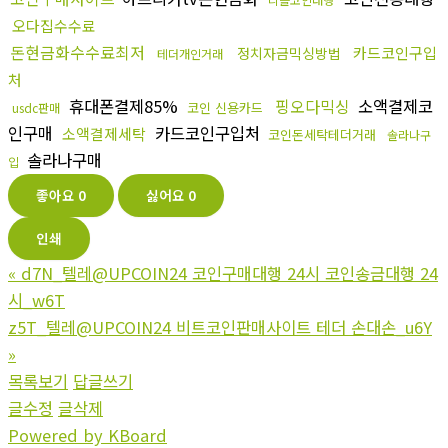
오다집수수료
돈현금화수수료최저
카드코인구입
정치자금믹싱방법
테더개인거래
처
휴대폰결제85%
핑오다믹싱
소액결제코
코인 신용카드
usdc판매
인구매
카드코인구입처
소액결제세탁
코인돈세탁테더거래
솔라나구
솔라나구매
입
좋아요
0
싫어요
0
인쇄
«
d7N_텔레@UPCOIN24 코인구매대행 24시 코인송금대행 24
시_w6T
z5T_텔레@UPCOIN24 비트코인판매사이트 테더 손대손_u6Y
»
목록보기
답글쓰기
글수정
글삭제
Powered by KBoard