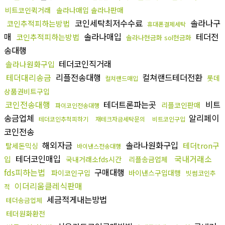
비트코인퀵거래
솔라나매입 솔라나판매
코인세탁최저수수료
솔라나구
코인추적피하는방법
휴대폰결제세탁
매
솔라나매입
테더전
코인추적피하는방법
솔라나현금화 sol현금화
송대행
테더코인직거래
솔라나원화구입
테더대리송금
리플전송대행
컬쳐랜드테더전환
롯데
컬쳐랜드매입
상품권비트구입
코인전송대행
테더트론파는곳
비트
리플코인판매
파이코인전송대행
송금업체
알리페이
테더코인추척피하기
재테크자금세탁문의
비트코인구입
코인전송
해외자금
솔라나원화구입
테더tron구
탈세돈믹싱
바이낸스전송대행
테더코인매입
국내거래소
입
국내거래소fds시간
리플송금업체
fds피하는법
구매대행
파이코인구입
바이낸스구입대행
빗썸코인추
이더리움클레식판매
적
세금적게내는방법
테더송금업체
테더원화환전