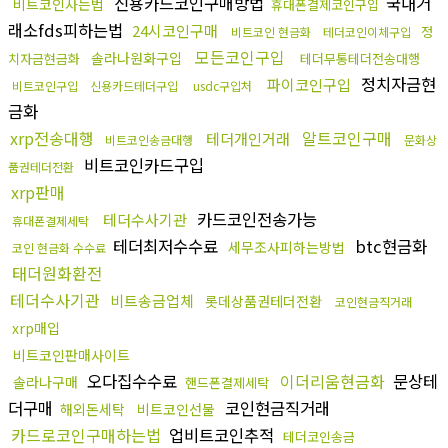
신용카드코인구매방법
국내거
비트코인사는법
휴대폰결제코인구입
래소fds피하는법
24시코인구매
정
비트코인 현금화
테더코인이체구입
모든코인구입
솔라나원화구입
치자금현금화
테더무통테더전송대행
정치자금현
파이코인구입
비트코인구입
신용카드테더구입
usdc구입처
금화
xrp전송대행
알트코인구매
테더개인거래
비트코인송금대행
문화상
비트코인카드구입
품권테더전환
xrp판매
카드코인전송가능
테더수사기관
휴대폰결제세탁
테더최저수수료
btc현금화
세무조사피하는방법
코인 현금화 수수료
태더원화환전
테더수사기관
비트송금업체
롯데상품권테더전환
코인현금직거래
xrp매입
비트코인판매사이트
오다집수수료
이더리움현금화
문상테
솔라나구매
핸드폰결제세탁
더구매
코인현금직거래
해외돈세탁
비트코인선물
카드로코인구매하는법
업비트코인추적
테더코인송금