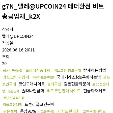
g7N_텔레@UPCOIN24 테더환전 비트
송금업체_k2X
작성자
텔레@UPCOIN24
작성일
2026-06-16 20:11
조회
20
탈세하는방법
솔라나전송대행
비트코인 카드구매
테더트론현금화
카드코인구입처
국내거래소fds우회하는법
카드
신용카드코인대행
코인구매사이트
검돈현금화문의
코인구매
블테구입
usdc전송대
솔라나현금화
비트코인판매사이트
현금화재테크
행
돈현금화
코인현금직거래
트론리플코인판매
리플코인대행
문상91%
카지노현금화
핑돈세탁
코인구매사이트
비트코인선물