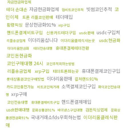
자금현금화업체
자금현금화업체
빗썸코인추적
코
테더 손대손
업비트코인추적
인이체
테더매입
트론 리플코인판매
문상현금화91%
횡령믹싱
xrp구입
usdc구입처
핸드폰결제비트구입
신용카드테더구입
usdc판매
이더리움삽니다
usdc현금화
이더리움클레식사는곳
리플송금업체
휴대폰결제테더전환
이더리움현금화
테더전송대행
코인돈현금화
코인구매대행 24시
코인추적피하는방법
휴대폰결제코인구입
리플송금업체
xrp구입
테더트론파는곳
이더리움판매
컬쳐랜드91%
롯데상품권코인구매방법
소액결제코인구입
카드코인충전가능
비트코인퀵거래
파이코인전송대
xrp구매
행
핸드폰결제매입
코인전송대행
휴대폰결제비트구입
usdt판매대행
검돈믹싱업체
문화상품권91%
바이낸스구입대행
문화상
국내거래소fds우회하는법
이더리움클레식판
품권현금화91%
매