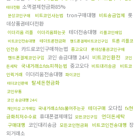
소액결제현금화85%
테더전환
tron구매대행
롯
비트송금업체
비트코인사는법
문상코인구매
데상품권테더전환
테더전송대행
이더리움 리플
이더리움파는곳
리플코인매입
트론 리플코
테더트론현금화
비트코인전송대행
핸드폰결제비트코인구입
카드로코인구매하는법
인전송
중고오다
롯데상품권코인구매
코인 송금대행 24시
비트코인환전
핸드폰결제코인구입
코인
중고오다
국내거래소fds피하는법
비트대리송금
비트코
돈세탁
이더리움전송대행
인퀵거래
파이코인
탈세돈현금화
테더코인판매
코인무통
코인 송금대행 24시
오다집
테더구매
fx현
국내거래소fds뚫어주는곳
개인지갑 고가매입
휴대폰결제매입
언더돈세탁
금화최저수수료
모든코인구입
코인대리송금
장
구매대행
비트코인전송대행
모든코인현금화
외거래소