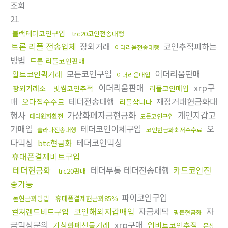
조회
21
블랙테더코인구입
trc20코인전송대행
트론 리플 전송업체
장외거래
코인추적피하는
이더리움전송대행
방법
트론 리플코인판매
모든코인구입
이더리움판매
알트코인퀵거래
이더리움매입
이더리움판매
xrp구
장외거래소
빗썸코인추적
리플코인매입
매
테더전송대행
재정거래현금화대
오다집수수료
리플삽니다
행사
가상화폐자금현금화
개인지갑고
태더원화환전
모든코인구입
가매입
테더코인이체구입
오
솔라나전송대행
코인현금화최저수수료
다믹싱
테더코인믹싱
btc현금화
휴대폰결제비트구입
테더현금화
테더무통 테더전송대행
카드코인전
trc20판매
송가능
파이코인구입
돈현금화방법
휴대폰결제현금화85%
코인해외지갑매입
자금세탁
자
컬쳐랜드비트구입
핑돈현금화
금믹싱문의
xrp구매
가상화폐선물거래
업비트코인추적
문상