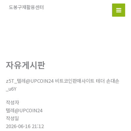
콘
도봉구재활용센터
텐
Mai
츠
로
Men
건
너
뛰
기
자유게시판
z5T_텔레@UPCOIN24 비트코인판매사이트 테더 손대손
_u6Y
작성자
텔레@UPCOIN24
작성일
2026-06-16 21:12