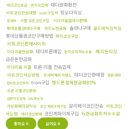
태더원화환전
테더코인송금
돈믹싱업체
핑오다믹싱
비트코인전송대행
usdc구입처
이더리움클레식판매
리플 모든코인구입
핑세탁
솔라나구매
골드바믹싱믹싱
롯데상품권테더구매
카지노현금화
롯데상품권코인구매방법
파이코인구입
비트코인판매사이트
테더트론매입
해외돈믹싱
이더리움현금화
돈믹싱최저수수료
금은돈현금화
트론 리플 전송업체
이더리움 리플
테더코인판매함
비트코인사는방법
돈세탁해외거래소
검돈세탁
tron구입
핸드폰결제현금화85%
업비트코인추적
트론 리플코인판매
검돈믹싱업체
btc파는곳
알리페이코인전송
비트코인
가상화폐자금믹싱
코인 계좌이체구입
코인계좌이체구입
fx현금화최저수수료
사는법
테더코인판매
좋아요
0
싫어요
0