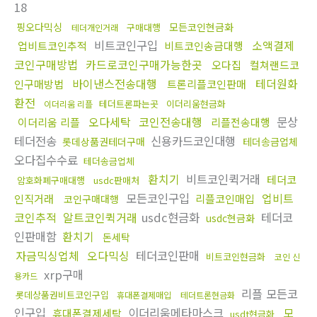
18
핑오다믹싱
모든코인현금화
구매대행
테더개인거래
비트코인구입
소액결제
업비트코인추적
비트코인송금대행
코인구매방법
카드로코인구매가능한곳
오다집
컬쳐랜드코
바이낸스전송대행
테더원화
인구매방법
트론리플코인판매
환전
테더트론파는곳
이더리움현금화
이더리움 리플
오다세탁
코인전송대행
문상
이더리움 리플
리플전송대행
테더전송
신용카드코인대행
롯데상품권테더구매
테더송금업체
오다집수수료
테더송금업체
환치기
비트코인퀵거래
테더코
암호화폐구매대행
usdc판매처
모든코인구입
업비트
인직거래
리플코인매입
코인구매대행
코인추적
알트코인퀵거래
usdc현금화
테더코
usdc현금화
인판매함
환치기
돈세탁
자금믹싱업체
오다믹싱
테더코인판매
비트코인현금화
코인 신
xrp구매
용카드
리플 모든코
롯데상품권비트코인구입
휴대폰결제매입
테더트론현금화
인구입
이더리움메타마스크
모
휴대폰결제세탁
usdt현금화