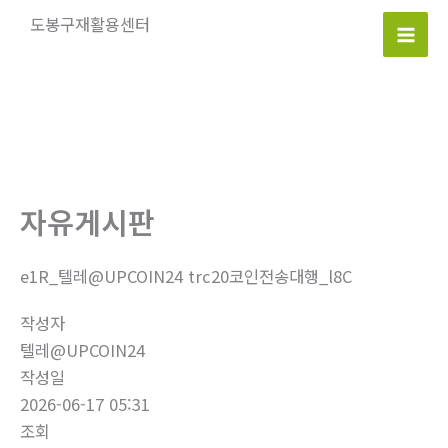
콘
도봉구재활용센터
텐
Mai
츠
로
Men
건
너
뛰
기
자유게시판
e1R_텔레@UPCOIN24 trc20코인전송대행_l8C
작성자
텔레@UPCOIN24
작성일
2026-06-17 05:31
조회