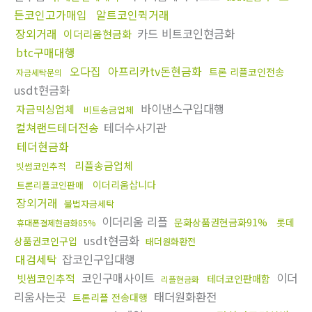
든코인고가매입
알트코인퀵거래
장외거래
카드 비트코인현금화
이더리움현금화
btc구매대행
오다집
아프리카tv돈현금화
트론 리플코인전송
자금세탁문의
usdt현금화
바이낸스구입대행
자금믹싱업체
비트송금업체
컬쳐랜드테더전송
테더수사기관
테더현금화
리플송금업체
빗썸코인추적
이더리움삽니다
트론리플코인판매
장외거래
불법자금세탁
이더리움 리플
문화상품권현금화91%
롯데
휴대폰결제현금화85%
usdt현금화
상품권코인구입
태더원화환전
대검세탁
잡코인구입대행
코인구매사이트
이더
빗썸코인추적
테더코인판매함
리플현금화
리움사는곳
태더원화환전
트론리플 전송대행