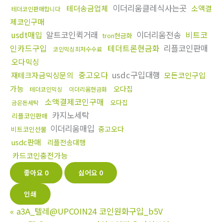
이더리움클레식사는곳
테더송금업체
소액결
테더코인판매합니다
제코인구매
usdt매입
알트코인퀵거래
이더리움전송
비트코
tron현금화
인카드구입
테더트론현금화
리플코인판매
코인믹싱최저수수료
오다믹싱
중고오다
usdc구입대행
재테크자금믹싱문의
모든코인구입
가능
오다집
테더코인믹싱
이더리움현금화
소액결제코인구매
오다집
금은돈세탁
카지노세탁
리플코인판매
이더리움매입
중고오다
비트코인선물
usdc판매
리플전송대행
카드코인충전가능
좋아요
0
싫어요
0
인쇄
«
a3A_텔레@UPCOIN24 코인원화구입_b5V