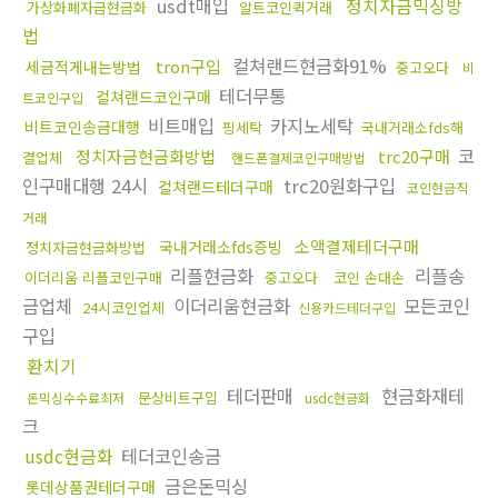
usdt매입
정치자금믹싱방
가상화폐자금현금화
알트코인퀵거래
법
컬쳐랜드현금화91%
tron구입
세금적게내는방법
중고오다
비
테더무통
컬쳐랜드코인구매
트코인구입
비트매입
카지노세탁
비트코인송금대행
핑세탁
국내거래소fds해
코
정치자금현금화방법
trc20구매
결업체
핸드폰결제코인구매방법
인구매대행 24시
trc20원화구입
컬쳐랜드테더구매
코인현금직
거래
소액결제테더구매
국내거래소fds증빙
정치자금현금화방법
리플현금화
리플송
이더리움 리플코인구매
중고오다
코인 손대손
금업체
이더리움현금화
모든코인
24시코인업체
신용카드테더구입
구입
환치기
테더판매
현금화재테
문상비트구입
돈믹싱수수료최저
usdc현금화
크
usdc현금화
테더코인송금
금은돈믹싱
롯데상품권테더구매