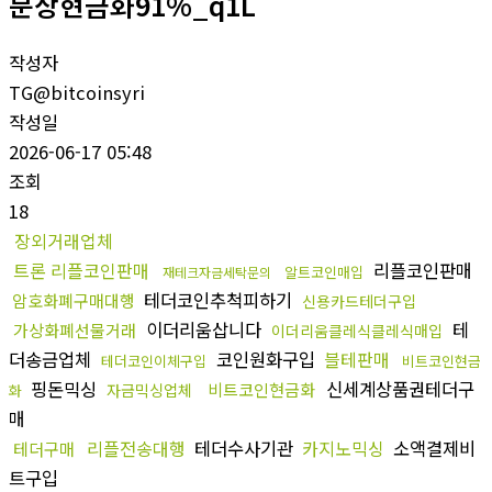
문상현금화91%_q1L
작성자
TG@bitcoinsyri
작성일
2026-06-17 05:48
조회
18
장외거래업체
트론 리플코인판매
리플코인판매
알트코인매입
재테크자금세탁문의
테더코인추척피하기
암호화폐구매대행
신용카드테더구입
이더리움삽니다
테
가상화폐선물거래
이더리움클레식클레식매입
더송금업체
코인원화구입
블테판매
테더코인이체구입
비트코인현금
핑돈믹싱
신세계상품권테더구
비트코인현금화
자금믹싱업체
화
매
리플전송대행
테더수사기관
카지노믹싱
소액결제비
테더구매
트구입