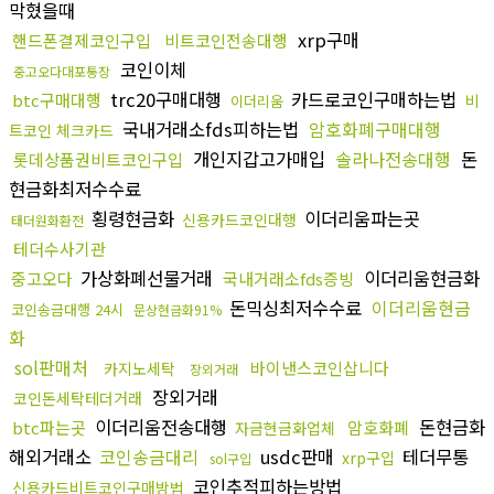
막혔을때
xrp구매
핸드폰결제코인구입
비트코인전송대행
코인이체
중고오다대포통장
trc20구매대행
카드로코인구매하는법
btc구매대행
비
이더리움
국내거래소fds피하는법
암호화폐구매대행
트코인 체크카드
개인지갑고가매입
솔라나전송대행
돈
롯데상품권비트코인구입
현금화최저수수료
횡령현금화
이더리움파는곳
신용카드코인대행
태더원화환전
테더수사기관
가상화폐선물거래
이더리움현금화
중고오다
국내거래소fds증빙
돈믹싱최저수수료
이더리움현금
코인송금대행 24시
문상현금화91%
화
sol판매처
바이낸스코인삽니다
카지노세탁
장외거래
장외거래
코인돈세탁테더거래
이더리움전송대행
돈현금화
btc파는곳
암호화폐
자금현금화업체
해외거래소
코인송금대리
usdc판매
테더무통
xrp구입
sol구입
코인추적피하는방법
신용카드비트코인구매방법