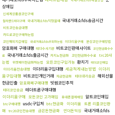
상매입
신세계상품권코인구매
국내거래소fds송금시간
국내거래소fds막혔을때
컬쳐랜드테더구매
비트코인송금대행
카드로코인구매하는법
코인해외지갑매입
이더리움구매
문상코인구매방법
국내거래소fds우회하는법
암호화폐 구매대행
비트코인판매사이트
테더수사기관
코인현금화수수
국내거래소fds출금시간
trc20사
카지노현금화
코인현금화수수료
료
환치기
는법
모든코인구입가능
위챗페이현금화하는법
테더코인매입
이더리움구입대행
세금적게내는방법
이더리
이더리움전송대행
움구입대행
비트코인개인거래
해외선물
테더대리송금
자금현금화
현금인출
빗썸코인추적
암호화폐구매대행
테더트론구매대행
테더코인송금
이더리움구매
알트코인매입
모든코인 고가매입
휴대폰결제매입
usdc구입처
btc현금화
이더리움
트론 리플코인판
btc구매대행
국내거래소fds
매
금은돈현금화
언더돈믹싱
trc20코인전송대행