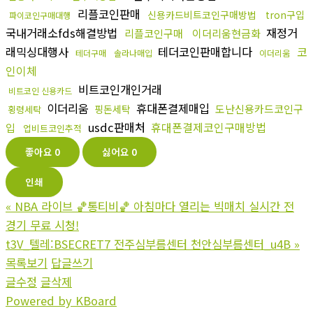
리플코인판매
신용카드비트코인구매방법
tron구입
파이코인구매대행
국내거래소fds해결방법
재정거
리플코인구매
이더리움현금화
래믹싱대행사
테더코인판매합니다
코
테더구매
솔라나매입
이더리움
인이체
비트코인개인거래
비트코인 신용카드
이더리움
휴대폰결제매입
도난신용카드코인구
핑돈세탁
횡령세탁
usdc판매처
휴대폰결제코인구매방법
입
업비트코인추적
좋아요
0
싫어요
0
인쇄
«
NBA 라이브 🏀통티비🏀 아침마다 열리는 빅매치 실시간 전
경기 무료 시청!
t3V_텔레:BSECRET7 전주심부름센터 천안심부름센터_u4B
»
목록보기
답글쓰기
글수정
글삭제
Powered by KBoard