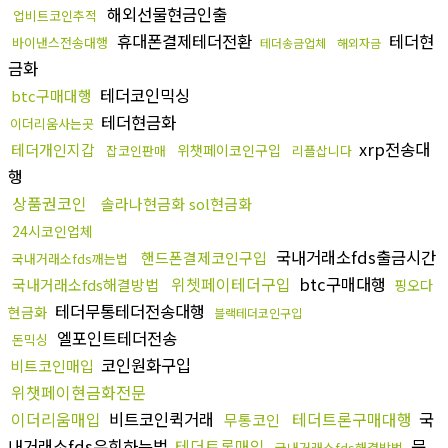
해외선물현금인출
업비트코인추적
휴대폰결제테더전환
테더현
바이낸스전송대행
테더송금업체
해외자금
금화
테더코인믹싱
btc구매대행
테더현금화
이더리움사는곳
xrp전송대
테더개인지갑
위챗페이코인구입
잡코인판매
리플삽니다
행
상품권코인
솔라나현금화 sol현금화
24시코인업체
국내거래소fds출금시간
핸드폰결제코인구입
국내거래소fds깨는법
위쳇페이테더구입
btc구매대행
국내거래소fds해결방법
핑오다
테더무통테더전송대행
현금화
블랙테더코인구입
엘포인트테더전송
돈믹싱
코인원화구입
비트코인매입
위챗페이현금화전문
이더리움매입
비트코인퀵거래
테더트론구매대행
국
무통코인
내거래소fds우회하는법
테더트론매입
문
국내거래소fds해결방법