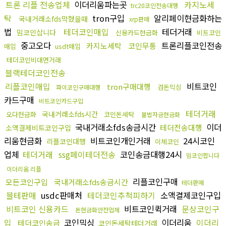
트론 리플 전송업체
이더리움파는곳
카지노세
trc20코인전송대행
탁
tron구입
알리페이현금화하는
국내거래소fds막혔을때
xrp판매
법
테더코인매입
테더거래
밈코인삽니다
신용카드현금화
비트코인
중고오다
트론리플코인전송
카지노세탁
코인무통
매입
usdt매입
테더코인비대면거래
블랙테더코인전송
리플코인매입
비트코인
tron구매대행
검돈믹싱
파이코인구매대행
카드구매
비트코인카드구입
테더거래
국내거래소fds시간
오다현금화
코인돈세탁
불법자금현금화
국내거래소fds송금시간
이더
테더전송대행
소액결제비트코인구입
리움현금화
비트코인개인거래
24시코인
리플코인대행
이체코인
업체
테더거래
ssg페이테더전송
코인송금대행24시
밈코인팝니다
이더리움 리플
리플코인구매
모든코인구입
국내거래소fds송금시간
테더판매
블테판매
usdc판매처
테더코인추척피하기
소액결제코인구입
비트코인 신용카드
비트코인퀵거래
문상코인구
돈현금화안전업체
입
코인믹싱
이더리움
이더리
테더코인송금
코인돈세탁테더거래