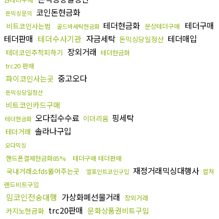
코인돈현금화
돈믹싱문의
테더현금화
테더구매
비트코인사는법
문상테더구매
골드바세탁현금화
테더판매
테더수사기관
자금세탁
테더매입
돈믹싱당일정산
장외거래
테더코인추척피하기
테더현금화
trc20 판매
중고오다
파이코인사는곳
돈믹싱당일정산
비트코인카드구매
오다집수수료
핑세탁
이더리움
테더현금화
솔라나구입
테더거래
오다믹싱
핸드폰결제현금화85%
테더구매 테더판매
재정거래믹싱대행사
국내거래소fds뚫어주는곳
컬쳐
엘포인트코인구입
랜드비트구입
밈코인전송대행
가상화폐선물거래
장외거래
trc20판매
문화상품권비트구입
카지노현금화