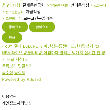
움구입대행
탈세돈현금화
언더돈믹싱
trc20구매
이더리움구입대행
자금믹싱
모든코인현금화
모든코인구입가능
밈코인팝니다
좋아요
0
싫어요
0
인쇄
«
o0Y_텔레:BSECRET7 예산심부름센터 도난차량찾기_t3F
NBA 라이브 🏀통티비🏀 아침마다 열리는 빅매치 실시간 전 경
기 무료 시청!
»
목록보기
답글쓰기
글수정
글삭제
Powered by KBoard
이용약관
개인정보처리방침