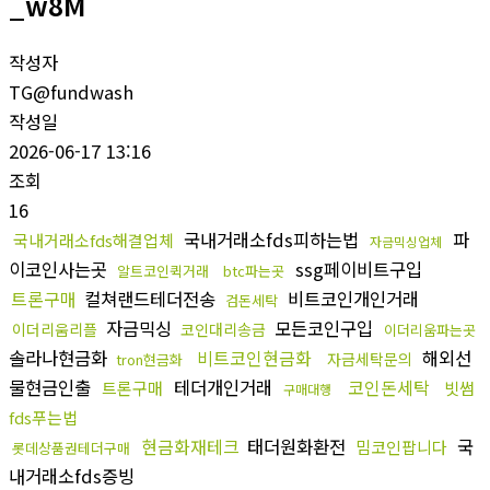
_w8M
작성자
TG@fundwash
작성일
2026-06-17 13:16
조회
16
국내거래소fds피하는법
파
국내거래소fds해결업체
자금믹싱업체
이코인사는곳
ssg페이비트구입
알트코인퀵거래
btc파는곳
트론구매
컬쳐랜드테더전송
비트코인개인거래
검돈세탁
자금믹싱
모든코인구입
이더리움리플
코인대리송금
이더리움파는곳
솔라나현금화
비트코인현금화
해외선
자금세탁문의
tron현금화
물현금인출
테더개인거래
코인돈세탁
트론구매
빗썸
구매대행
fds푸는법
현금화재테크
태더원화환전
국
밈코인팝니다
롯데상품권테더구매
내거래소fds증빙