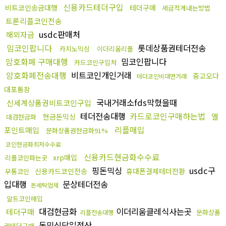
신용카드테더구입
비트코인송금대행
테더구매
세금적게내는방법
트론리플코인전송
usdc판매처
해외자금
밈코인팝니다
롯데상품권테더전송
카지노믹싱
이더리움리플
암호화폐 구매대행
밈코인팝니다
카드코인구입처
암호화폐전송대행
비트코인개인거래
중고오다
테더코인비대면거래
대포통장
국내거래소fds막혔을때
신세계상품권비트코인구입
테더전송대행
카드로코인구매하는법
엘
현금돈믹싱
대검현금화
리플매입
포인트매입
문화상품권현금화91%
코인현금화최저수수료
신용카드현금화수수료
xrp매입
리플코인파는곳
핑돈믹싱
usdc구
신용카드코인전송
휴대폰결제테더전환
무통코인
입대행
문상테더전송
돈세탁업체
알트코인매입
대검현금화
이더리움클레식사는곳
테더구매
문화상품
리플전송대행
돈믹싱당일정산
권테더구매