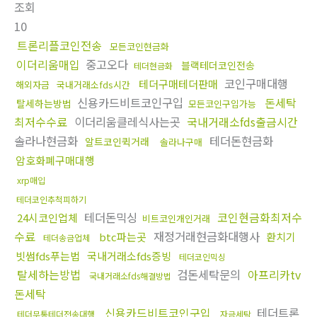
조회
10
트론리플코인전송
모든코인현금화
이더리움매입
중고오다
블랙테더코인전송
테더현금화
코인구매대행
테더구매테더판매
해외자금
국내거래소fds시간
신용카드비트코인구입
돈세탁
탈세하는방법
모든코인구입가능
최저수수료
이더리움클레식사는곳
국내거래소fds출금시간
솔라나현금화
테더돈현금화
알트코인퀵거래
솔라나구매
암호화폐구매대행
xrp매입
테더코인추척피하기
테더돈믹싱
코인현금화최저수
24시코인업체
비트코인개인거래
수료
재정거래현금화대행사
btc파는곳
환치기
테더송금업체
빗썸fds푸는법
국내거래소fds증빙
테더코인믹싱
탈세하는방법
검돈세탁문의
아프리카tv
국내거래소fds해결방법
돈세탁
신용카드비트코인구입
테더트론
테더무통테더전송대행
자금세탁