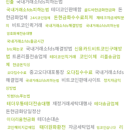
국내거래소fds피하는법
인출
테더코인판매함
돈
국내거래소fds피하는법
골드바현금화현금화
현금화업체
돈현금화수수료최저
재테크자금세탁문
24시코인업체
비트코인퀵거래
의
국내거래소fds해결방법
국내거래소fds피하는법
암호화폐전송대행
국내거래소fds출금시간
국내거래소fds해결방법
신용카드비트코인구매방
btc파는곳
법
트론리플전송업체
코인이체
리플송금업
테더코인직거래
체
현금돈믹싱
중고오다대포통장
오다집수수료
국내거래소fds
오다집수수료
해결업체
비트코인판매사이트
정치자금믹
국내거래소fds피하는법
싱방법
빗썸fds푸는법
테더무통테더전송대행
재정거래세탁대행사
테더송금업체
돈현금화당일정산
테더손대손
이더리움현금화
태더원화환전
자금세탁업체
리
코인해외지갑매입
밈코인삽니다