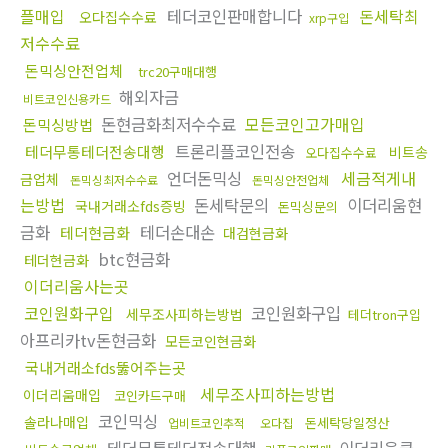
플매입
테더코인판매합니다
돈세탁최
오다집수수료
xrp구입
저수수료
돈믹싱안전업체
trc20구매대행
해외자금
비트코인신용카드
돈현금화최저수수료
모든코인고가매입
돈믹싱방법
트론리플코인전송
테더무통테더전송대행
비트송
오다집수수료
언더돈믹싱
세금적게내
금업체
돈믹싱최저수수료
돈믹싱안전업체
는방법
돈세탁문의
이더리움현
국내거래소fds증빙
돈믹싱문의
금화
테더손대손
테더현금화
대검현금화
btc현금화
테더현금화
이더리움사는곳
코인원화구입
코인원화구입
세무조사피하는방법
테더tron구입
아프리카tv돈현금화
모든코인현금화
국내거래소fds뚫어주는곳
세무조사피하는방법
이더리움매입
코인카드구매
코인믹싱
솔라나매입
돈세탁당일정산
업비트코인추적
오다집