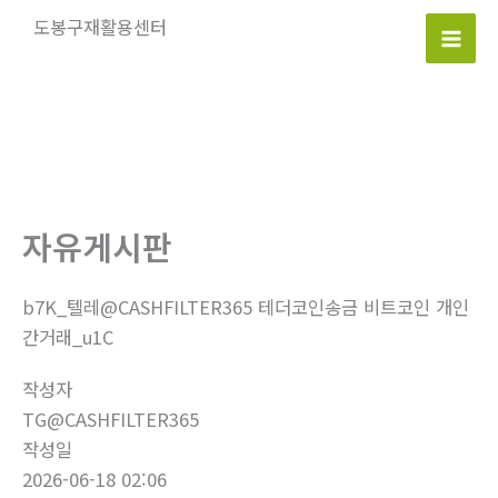
콘
도봉구재활용센터
텐
Mai
츠
로
Men
건
너
뛰
기
자유게시판
b7K_텔레@CASHFILTER365 테더코인송금 비트코인 개인
간거래_u1C
작성자
TG@CASHFILTER365
작성일
2026-06-18 02:06