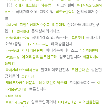
매입
국내거래소fds피하는법
파이코인판매
국내거래소fds뚫어
국내거래소fds피하는법
돈믹싱최저수수
비트코인믹싱
주는곳
료
신용카드비트코인구
코인믹싱최저수수료
리플매입
블테구입
입
돈믹싱해외거래소
테더원화환전
국내거래소fds송금시간
국내거래
트론구매
돈현금화최저수수료
소fds증빙
테더송금업체
국내거래소fds시간
이더리움판매
이더리움메타마스크
이더리움판매
자금현금화
이더리움리플코인구매
밈코인팝니다
세금적게내
코인돈믹싱
는방법
블랙테더코인전송
코인손대손
검돈현
국내거래소fds피하는법
금화문의
코인믹싱
테더코인이체구입
이더리움파는곳
재테크자금믹싱문의
이
트론삽니다
더리움구입대행
테더코인세탁
알트코인퀵거래
해외선물현금
테더코인매입
아프리카tv돈믹싱