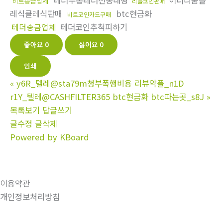
테더무통테더전송대행
이더리움클
비트송금업체
리플코인판매
레식클레식판매
btc현금화
비트코인카드구매
테더송금업체
테더코인추척피하기
좋아요
0
싫어요
0
인쇄
«
y6R_텔레@sta79m청부폭행비용 리뷰악플_n1D
r1Y_텔레@CASHFILTER365 btc현금화 btc파는곳_s8J
»
목록보기
답글쓰기
글수정
글삭제
Powered by KBoard
이용약관
개인정보처리방침